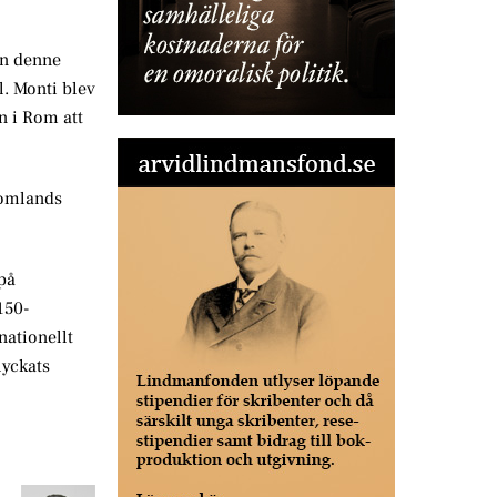
an denne
l. Monti blev
n i Rom att
utomlands
 på
150-
nationellt
lyckats