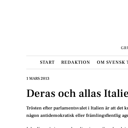
Skip
to
content
GR
START
REDAKTION
OM SVENSK 
1 MARS 2013
Deras och allas Itali
Trösten efter parlamentsvalet i Italien är att det 
någon antidemokratisk eller främlingsfientlig ag