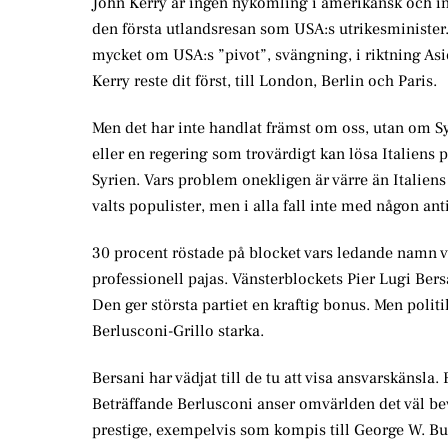
John Kerry är ingen nykomling i amerikansk och in
den första utlandsresan som USA:s utrikesminister. 
mycket om USA:s ”pivot”, svängning, i riktning Asie
Kerry reste dit först, till London, Berlin och Paris.
Men det har inte handlat främst om oss, utan om Sy
eller en regering som trovärdigt kan lösa Italiens 
Syrien. Vars problem onekligen är värre än Italiens 
valts populister, men i alla fall inte med någon an
30 procent röstade på blocket vars ledande namn va
professionell pajas. Vänsterblockets Pier Lugi Ber
Den ger största partiet en kraftig bonus. Men polit
Berlusconi-Grillo starka.
Bersani har vädjat till de tu att visa ansvarskänsla.
Beträffande Berlusconi anser omvärlden det väl bevi
prestige, exempelvis som kompis till George W. Bus