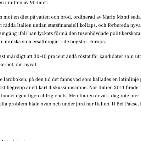
 i mitten av 90-talet.
n mot en diet på vatten och bröd, ordinerad av Mario Monti sed
t rädda Italien undan statsfinansiell kollaps, och förbereda nyva
framgång ifall han lyckats förmå den tusenhövdade politikerskara
te minska sina ersättningar – de högsta i Europa.
arast märkligt att 30-40 procent ändå röstat för kandidater som 
äkerhet, om nyval.
ade läroboken, på den tid det fanns vad som kallades en latinlinje
skt begrepp är ett kärt diskussionsämne. När Italien 2011 firade 
landet egentligen aldrig enats. Men Italien är väl i dag inte mer 
 alla problem både ovan och under jord har Italien, Il Bel Paese, 