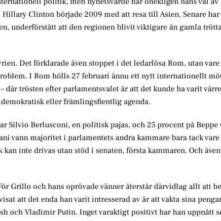
ternationell politik, men nyhetsvärde har onekligen hans val av
Hillary Clinton började 2009 med att resa till Asien. Senare har 
n, underförstått att den regionen blivit viktigare än gamla trött
rien. Det förklarade även stoppet i det ledarlösa Rom, utan vare
problem. I Rom hölls 27 februari ännu ett nytt internationellt m
– där trösten efter parlamentsvalet är att det kunde ha varit värr
tidemokratisk eller främlingsfientlig agenda.
r Silvio Berlusconi, en politisk pajas, och 25 procent på Beppe 
sani vann majoritet i parlamentets andra kammare bara tack vare 
ik kan inte drivas utan stöd i senaten, första kammaren. Och även
 För Grillo och hans oprövade vänner återstår därvidlag allt att be
sat att det enda han varit intresserad av är att vakta sina penga
h och Vladimir Putin. Inget varaktigt positivt har han uppnått 