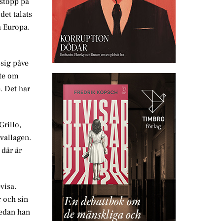
 stopp på
det talats
a Europa.
 sig påve
öte om
e. Det har
Grillo,
vallagen.
 där är
visa.
r och sin
sedan han