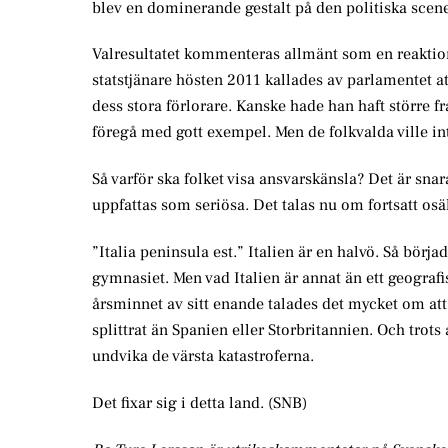
blev en dominerande gestalt på den politiska scenen
Valresultatet kommenteras allmänt som en reaktio
statstjänare hösten 2011 kallades av parlamentet at
dess stora förlorare. Kanske hade han haft större 
föregå med gott exempel. Men de folkvalda ville in
Så varför ska folket visa ansvarskänsla? Det är sn
uppfattas som seriösa. Det talas nu om fortsatt os
”Italia peninsula est.” Italien är en halvö. Så börj
gymnasiet. Men vad Italien är annat än ett geografi
årsminnet av sitt enande talades det mycket om att 
splittrat än Spanien eller Storbritannien. Och trots
undvika de värsta katastroferna.
Det fixar sig i detta land. (SNB)