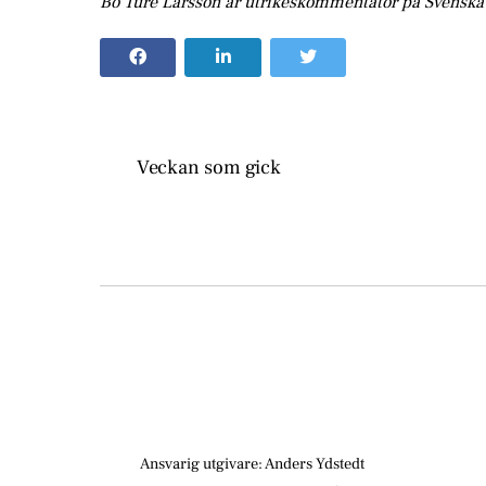
Bo Ture Larsson är utrikeskommentator på Svenska
Veckan som gick
Ansvarig utgivare: Anders Ydstedt