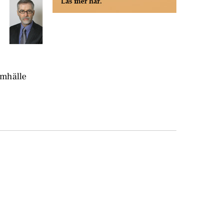
amhälle