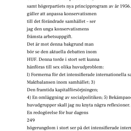
samt högerpartiets nya principprogram av år 1956. I
gäller att anpassa konservatismen
till det förändrade samhället – ser
jag den unga konservatismens
främsta arbetsuppgift.
Det är mot denna bakgrund man
bör se den aktuella debatten inom
HUF. Denna torde i stort sett kunna
hänföras till sex olika huvudproblem:
l) Formerna för det intensifierade internationella s
Maktbalansen inom samhället; 3)
Den framtida kapitalförsörjningen;
4) En omläggning av socialpolitiken; 5) Bekämpao
huvudgrupper skall jag nu knyta några reflexioner.
En redogörelse för hur dagens
249
högerungdom i stort ser på det intensifierade inter