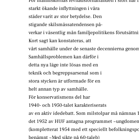
För människornas levnadsförhållanden i stort har 
starkt ökande inflyttningen i våra
städer varit av stor betydelse. Den
stigande skilsmässatendensen på-
verkar i väsentlig mån familjepolitikens förutsättni
Kort sagt kan konstateras, att
vårt samhälle under de senaste decennierna geno
Samhällsproblemen kan därför i
detta nya läge inte lösas med en
teknik och begreppsarsenal som i
stora stycken är utformade för en
helt annan typ av samhälle.
För konservatismens del har
1940- och 1950-talet karakteriserats
av en aktiv idedebatt. Som milstolpar må nämnas 
det 1952 av HUF antagna programmet ~ungdomen
(kompletterat 1954 med ett speciellt befolkningsp
benämnt ~Med sikte på 60-taleb)