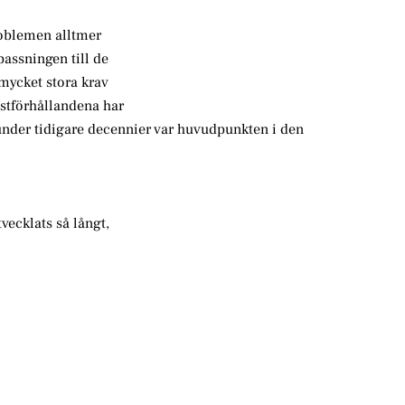
roblemen alltmer
assningen till de
mycket stora krav
stförhållandena har
nder tidigare decennier var huvudpunkten i den
vecklats så långt,