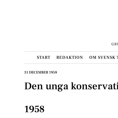
Skip
to
content
GR
START
REDAKTION
OM SVENSK 
31 DECEMBER 1958
Den unga konserva
1958