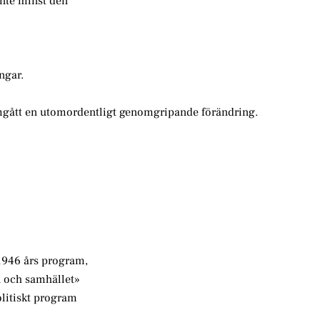
inte minst den
ngar.
mgått en utomordentligt genomgripande förändring.
1946 års program,
 och samhället»
olitiskt program