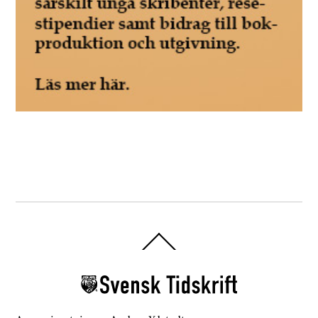
Back
To
Top