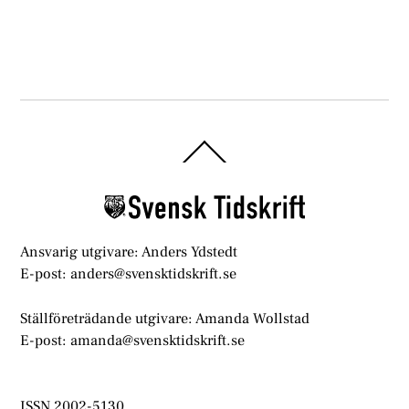
Back
To
Top
Ansvarig utgivare: Anders Ydstedt
E-post: anders@svensktidskrift.se
Ställföreträdande utgivare: Amanda Wollstad
E-post: amanda@svensktidskrift.se
ISSN 2002-5130