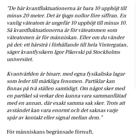
”De här kvantfluktuationerna är bara 10 upphöjt till
minus 20 meter. Det är tjugo nollor före siffran. En
vanlig väteatom är ungefär 10 upphöjt till minus 10.
Så kvantfluktuationerna är för väteatomen som
väteatomen är för människan. Eller om du vänder
på det: ett hårstrå i förhållande till hela Vintergatan,
säger kvantfysikern Igor Pikovski på Stockholms
universitet.
Kvantvärlden är bisarr, med egna fysikaliska lagar
som leder till märkliga fenomen. Partiklar kan
finnas på två ställen samtidigt. Om något sker med
en partikel så verkar den kunna vara sammanflätad
med en annan, där exakt samma sak sker. Trots att
avståndet kan vara enormt och det saknas varje
spår av kontakt eller signal mellan dem.”
För människans begränsade förnuft,