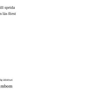
ill sprida
 läs först
lig idédebatt
 dumbom