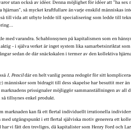
varor utan också av idéer. Denna möjlighet för idéer att ”ha sex
hjärnan”, så mycket kraftfullare än varje enskild människas inte
 till vida att utbyte ledde till specialisering som ledde till tek
sering…
ippade med varandra. Schablonsynen på kapitalismen som en hänsy
laktig – i själva verket är inget system lika samarbetsinriktat s
ngar sedan de där snäckskalen i termer av den kollektiva hjärn
essä
I, Pencil
där en helt vanlig penna redogör för sitt komplicer
c) människor som bidragit till dess skapelse har besuttit mer än
 marknadens prissignaler möjliggör sammanställningen av all d
så tillsynes enkel produkt.
m marknaden kan få ett flertal individuellt irrationella individe
den med utgångspunkt i ett flertal själviska motiv generera ett kolle
ad har vi fått den trevliges, då kapitalister som Henry Ford och La