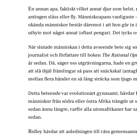
E
n annan apa, faktiskt vilket annat djur som hels
antingen slåss eller fly. Människoapans vanligast
okända människor består däremot i att hon går in i 
utbyte mot något annat (oftast pengar). Det tycks os
När slutade människan i detta avseende bete sig so
journalist och författare till boken
The Rational Op
år sedan. Då, säger oss utgrävningarna, hade en 
att slå ihjäl främlingar så pass att snäckskal (an
mellan flera händer en så lång sträcka som tjugo m
Detta beteende var evolutionärt gynnsamt, hävdar Ri
människor från södra eller östra Afrika trängde ut
sedan ännu längre, varför alla utomafrikaner har 
sedan.
R
idley hävdar att anledningen till våra gemensamm