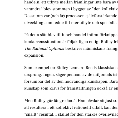
handeln, ett utbyte mellan främlingar inte bara av 
varandra” blev stommen i bygget av ”den kollektiva 
Dessutom var (och är) processen självförstärkande så
utveckling som ledde till mer utbyte och speciali
På detta sätt blev tillit och handel intimt förkn
konkurrenssituation är följaktligen enligt Ridley fe
The Rational Optimist
beskriver människans framgå
expansion.
Som exempel tar Ridley Leonard Reeds klassiska 
ursprung. Ingen, säger pennan, av de miljontals (si
försumbar del av den nödvändiga kunskapen. Bara
kunskap som krävs för framställningen också av en 
M
en Ridley går längre ändå. Han hävdar att just so
att resultera i ett kollektivt rationellt utfall, kan 
”snällt” resultat. I stället för den starkes överlevn