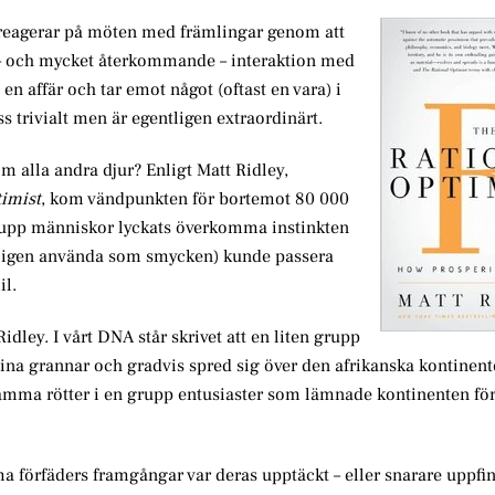
t, reagerar på möten med främlingar genom att
e – och mycket återkommande – interaktion med
en affär och tar emot något (oftast en vara) i
s trivialt men är egentligen extraordinärt.
m alla andra djur? Enligt Matt Ridley,
timist
, kom vändpunkten för bortemot 80 000
grupp människor lyckats överkomma instinkten
tagligen använda som smycken) kunde passera
il.
dley. I vårt DNA står skrivet att en liten grupp
 sina grannar och gradvis spred sig över den afrikanska kontinen
samma rötter i en grupp entusiaster som lämnade kontinenten för
a förfäders framgångar var deras upptäckt – eller snarare uppfi