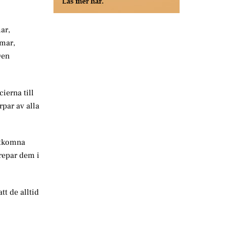
ar,
mmar,
Den
cierna till
rpar av alla
utkomna
repar dem i
tt de alltid