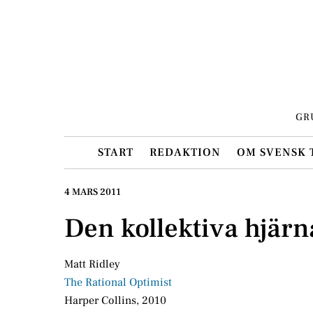
Skip
to
content
GR
START
REDAKTION
OM SVENSK 
4 MARS 2011
Den kollektiva hjär
Matt Ridley
The Rational Optimist
Harper Collins, 2010