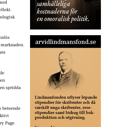
 med
llekt.
nologisk
nslös
om marknaden.
ans
ade
 en
en spridda
rs beteende
ktivt
rry Page