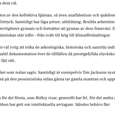
a dem väl.
en av den kollektiva hjärnan, så även analfabetism och sjukdom
örtryck. Samtidigt har låga priser, utbildning, flexibla arbetsti
revligheter gynnats och fortsätter att gynnas av dess framväxt. 
iskan står inför – från svält till krig till klimatförändringar.
ite väl ivrig att tolka de arkeologiska, historiska och samtida indi
abil dokumentation över de tillfällen då prestigefyllda olycksko
ått rätt.
cket som redan sagts. Samtidigt är exempelvis Tim Jacksons ny
å på den pessimistiska sidan gärna tar gamla mantran och upp
för det första, som Ridley visar, generellt har fel. För det andra a
bben har gott om intellektuella arvtagare. Således behövs fler