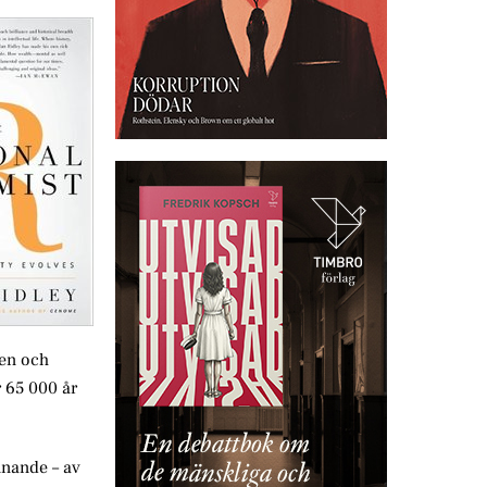
ten och
 65 000 år
nnande – av