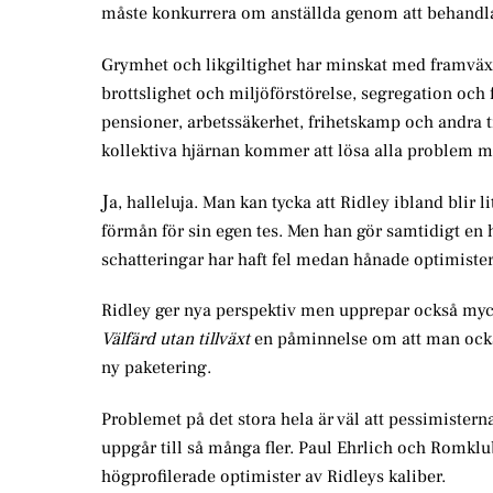
måste konkurrera om anställda genom att behandl
Grymhet och likgiltighet har minskat med framväxt
brottslighet och miljöförstörelse, segregation och f
pensioner, arbetssäkerhet, frihetskamp och andra t
kollektiva hjärnan kommer att lösa alla problem männ
J
a, halleluja. Man kan tycka att Ridley ibland blir l
förmån för sin egen tes. Men han gör samtidigt en h
schatteringar har haft fel medan hånade optimister f
Ridley ger nya perspektiv men upprepar också my
Välfärd utan tillväxt
en påminnelse om att man ocks
ny paketering.
Problemet på det stora hela är väl att pessimisterna 
uppgår till så många fler. Paul Ehrlich och Romklu
högprofilerade optimister av Ridleys kaliber.