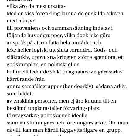
vilka äro de mest utsatta~
Med en viss förenkling kunna de enskilda arkiven
med hänsyn
till proveniens och sammansättning indelas i
följande huvudgrupper, vilka dock icke göra
anspråk på att omfatta hela området och
icke heller logiskt utesluta varandra. Gods- och
släktarkiv, uppvuxna kring en större egendom, ett
godskomplex, en politiskt eller
kulturellt ledande släkt (magnatarkiv); gårdsarkiv
härrörande från
andra samhällsgrupper (bondearkiv); sådana arkiv,
som bildats
av enskilda personer, men ej äro knutna till en
bestämd uppkomsteller förvaringsplats;
företagsarkiv; politiska och ideella
sammanslutningars och föreningars arkiv. Om man
så vill, kan man härtill lägga ytterligare en grupp,