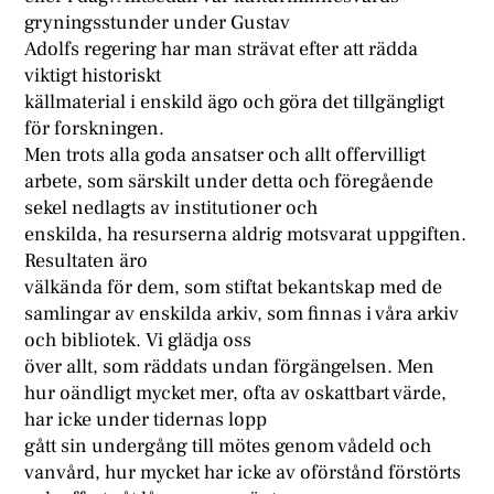
gryningsstunder under Gustav
Adolfs regering har man strävat efter att rädda
viktigt historiskt
källmaterial i enskild ägo och göra det tillgängligt
för forskningen.
Men trots alla goda ansatser och allt offervilligt
arbete, som särskilt under detta och föregående
sekel nedlagts av institutioner och
enskilda, ha resurserna aldrig motsvarat uppgiften.
Resultaten äro
välkända för dem, som stiftat bekantskap med de
samlingar av enskilda arkiv, som finnas i våra arkiv
och bibliotek. Vi glädja oss
över allt, som räddats undan förgängelsen. Men
hur oändligt mycket mer, ofta av oskattbart värde,
har icke under tidernas lopp
gått sin undergång till mötes genom vådeld och
vanvård, hur mycket har icke av oförstånd förstörts