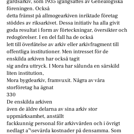
gårdsarkiv, som 1935 igångsattes av Genealogiska
föreningen. Också
detta främst på allmogearkiven inriktade företag
stöddes av riksarkivet. Dessa initiativ ha alla givit
goda resultat i form av förteckningar, översikter och
redogörelser. I en del fall ha de också
lett till överlåtelse av arkiv eller arkivfragment till
offentliga institutioner. Men intresset för de
enskilda arkiven har också tagit
sig andra uttryck. I Mora har sålunda en särskild
liten institution,
Mora bygdearkiv, framvuxit. Några av våra
storföretag ha ägnat
330
De enskilda arkiven
även de äldre delarna av sina arkiv stor
uppmärksamhet, anställt
fackkunnig personal för arkivvården och i övrigt
nedlagt a”\sevärda kostnader på densamma. Som