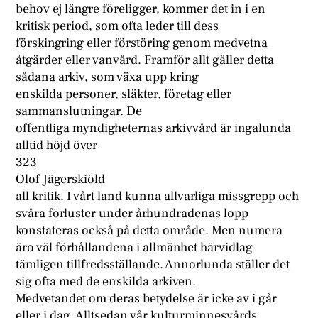
behov ej längre föreligger, kommer det in i en
kritisk period, som ofta leder till dess
förskingring eller förstöring genom medvetna
åtgärder eller vanvård. Framför allt gäller detta
sådana arkiv, som växa upp kring
enskilda personer, släkter, företag eller
sammanslutningar. De
offentliga myndigheternas arkivvård är ingalunda
alltid höjd över
323
Olof Jägerskiöld
all kritik. I vårt land kunna allvarliga missgrepp och
svåra förluster under århundradenas lopp
konstateras också på detta område. Men numera
äro väl förhållandena i allmänhet härvidlag
tämligen tillfredsställande. Annorlunda ställer det
sig ofta med de enskilda arkiven.
Medvetandet om deras betydelse är icke av i går
eller i dag. Alltsedan vår kulturminnesvårds