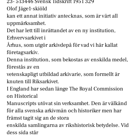
23- 513446 Svensk Tidskrift 1951 329
Olof Jäge1·skiöld
kan ett annat initiativ antecknas, som är värt all
uppmärksamhet.
Det har lett till inrättandet av en ny institution,
Erhvervsarkivet i
Århus, som utgör arkivdepå för vad vi här kallat
företagsarkiv.
Denna institution, som bekostas av enskilda medel,
förestås av en
vetenskapligt utbildad arkivarie, som formellt är
knuten till Riksarkivet.
I England har sedan länge The Royal Commission
on Historical
Manuscripts utövat sin verksamhet. Den är välkänd
för alla svenska arkivmän och historiker men har
främst tagit sig an de stora
enskilda samlingarna av rikshistorisk betydelse. Vid
dess sida står