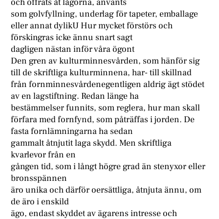
och offrats åt lågorna, använts
som golvfyllning, underlag för tapeter, emballage
eller annat dylikU Hur mycket förstörs och
förskingras icke ännu snart sagt
dagligen nästan inför våra ögont
Den gren av kulturminnesvården, som hänför sig
till de skriftliga kulturminnena, har- till skillnad
från fornminnesvårdenegentligen aldrig ägt stödet
av en lagstiftning. Redan länge ha
bestämmelser funnits, som reglera, hur man skall
förfara med fornfynd, som påträffas i jorden. De
fasta fornlämningarna ha sedan
gammalt åtnjutit laga skydd. Men skriftliga
kvarlevor från en
gången tid, som i långt högre grad än stenyxor eller
bronsspännen
äro unika och därför oersättliga, åtnjuta ännu, om
de äro i enskild
ägo, endast skyddet av ägarens intresse och