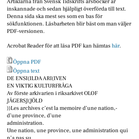
Artiklarna från Svensk Tidskrifts årsböcker är
inskannade och sedan hjälpligt överförda till text.
Denna sida ska mest ses som en bas för
sökfunktionen. Läsbarheten blir bäst om man väljer
PDF-versionen.
Acrobat Reader för att läsa PDF kan hämtas
här
.
Öppna PDF
Öppna text
DE ENSI(ILDA ARI(IVEN
EN VIKTIG KULTURFRÅGA
Av förste arkivarien i riksarkivet OLOF
JÄGERSJ(JÖLD
))Les archives c’est la memoire d’une nation,-
d’une province, d’une
administration.
Une nation, une province, une administration qui
n’a pas su