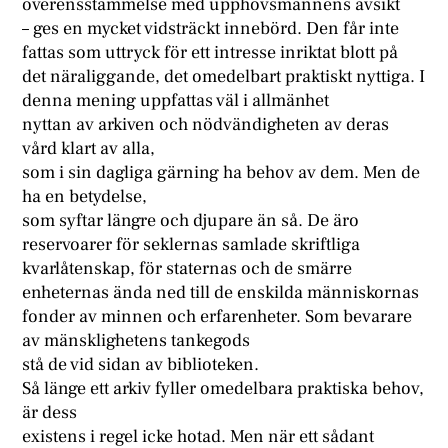
överensstämmelse med upphovsmannens avsikt
– ges en mycket vidsträckt innebörd. Den får inte
fattas som uttryck för ett intresse inriktat blott på
det näraliggande, det omedelbart praktiskt nyttiga. I
denna mening uppfattas väl i allmänhet
nyttan av arkiven och nödvändigheten av deras
vård klart av alla,
som i sin dagliga gärning ha behov av dem. Men de
ha en betydelse,
som syftar längre och djupare än så. De äro
reservoarer för seklernas samlade skriftliga
kvarlåtenskap, för staternas och de smärre
enheternas ända ned till de enskilda människornas
fonder av minnen och erfarenheter. Som bevarare
av mänsklighetens tankegods
stå de vid sidan av biblioteken.
Så länge ett arkiv fyller omedelbara praktiska behov,
är dess
existens i regel icke hotad. Men när ett sådant