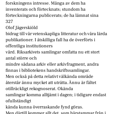
forskningens intresse. Många av dem ha
inventerats och förtecknats; stundom ha
förteckningarna publicerats; de ha lämnat sina
327
Olof Jägerskiöld
bidrag till vår vetenskapliga litteratur och våra lärda
publikationer. I åtskilliga fall ha de överförts i
offentliga institutioners
vård. Riksarkivets samlingar omfatta nu ett stort
antal större och
mindre sådana arkiv eller arkivfragment, andra
finnas i bibliotekens handskriftssamlingar.
Men också på detta relativt välkända område
återstår ännu mycket att uträtta. Ännu är fältet
otillräckligt rekognoserat. Okända
samlingar komma alltjämt i dagen; i tidigare endast
ofullständigt
kända kunna överraskande fynd göras.
Men därtill kommer allt det, som härstammar från i