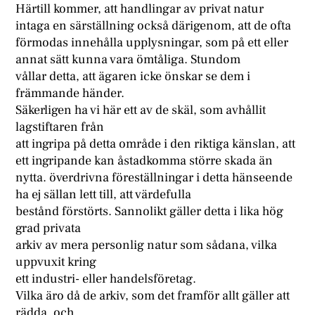
Härtill kommer, att handlingar av privat natur
intaga en särställning också därigenom, att de ofta
förmodas innehålla upplysningar, som på ett eller
annat sätt kunna vara ömtåliga. Stundom
vållar detta, att ägaren icke önskar se dem i
främmande händer.
Säkerligen ha vi här ett av de skäl, som avhållit
lagstiftaren från
att ingripa på detta område i den riktiga känslan, att
ett ingripande kan åstadkomma större skada än
nytta. överdrivna föreställningar i detta hänseende
ha ej sällan lett till, att värdefulla
bestånd förstörts. Sannolikt gäller detta i lika hög
grad privata
arkiv av mera personlig natur som sådana, vilka
uppvuxit kring
ett industri- eller handelsföretag.
Vilka äro då de arkiv, som det framför allt gäller att
rädda, och