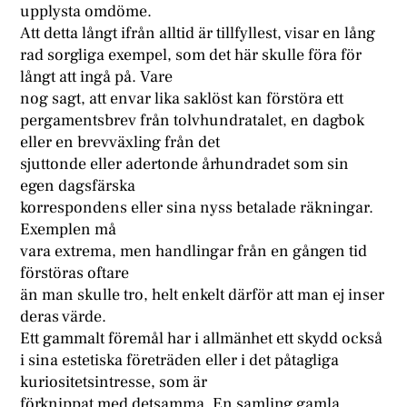
upplysta omdöme.
Att detta långt ifrån alltid är tillfyllest, visar en lång
rad sorgliga exempel, som det här skulle föra för
långt att ingå på. Vare
nog sagt, att envar lika saklöst kan förstöra ett
pergamentsbrev från tolvhundratalet, en dagbok
eller en brevväxling från det
sjuttonde eller adertonde århundradet som sin
egen dagsfärska
korrespondens eller sina nyss betalade räkningar.
Exemplen må
vara extrema, men handlingar från en gången tid
förstöras oftare
än man skulle tro, helt enkelt därför att man ej inser
deras värde.
Ett gammalt föremål har i allmänhet ett skydd också
i sina estetiska företräden eller i det påtagliga
kuriositetsintresse, som är
förknippat med detsamma. En samling gamla