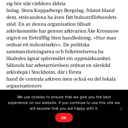
sig bör står världens äldsta
bolag, Stora Kopparbergs Bergslag, främst bland
dem. strävandena ha även fått Industriförbundets
stöd. En av denna organisation tillsatt
arkivkommitte har genom arkivarien Åke Kromnow
utgivit en förträfflig liten handledning, »Hur man
ordnar ett industriarkiv». De politiska
sammanslutningarna och folkrörelserna ha
likaledes ägnat spörsmålet sin uppmärksamhet.
Sålunda har arbetarrörelsen ordnat en särskild
arkivdepå i Stockholm, där i första
hand de centrala arkiven men också en del lokala
organisationers
arkiv förvaras. I vissa fall har man i samarbete med
We use cookies to ensure that we give you the best
landsarkiven
experience on our website. If you continue to use this site we
sökt sörja för de sistnämnda. Även andra
will assume that you are happy with it.
folkrörelser, bland dem
OK
kooperationen, de frikyrkliga rörelserna och
jordbrukarnas föreningsrörelse ha nu gripit sig an