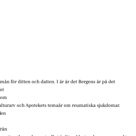
rmån för ditten och datten. I år är det Bergens år på det
ot
utom
r kulturarv och Apotekets temaår om reumatiska sjukdomar.
Men
från