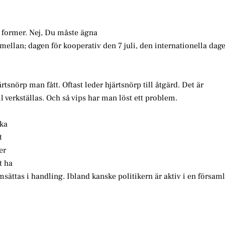
h former. Nej, Du måste ägna
emellan; dagen för kooperativ den 7 juli, den internationella dage
ärtsnörp man fått. Oftast leder hjärtsnörp till åtgärd. Det är
l verkställas. Och så vips har man löst ett problem.
ika
t
er
t ha
ättas i handling. Ibland kanske politikern är aktiv i en försam