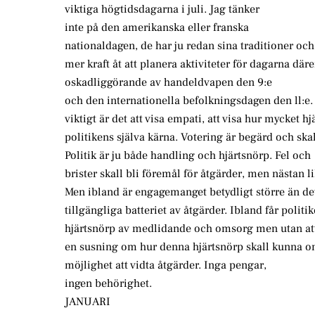
viktiga högtidsdagarna i juli. Jag tänker
inte på den amerikanska eller franska
nationaldagen, de har ju redan sina traditioner oc
mer kraft åt att planera aktiviteter för dagarna där
oskadliggörande av handeldvapen den 9:e
och den internationella befolkningsdagen den ll:e.
viktigt är det att visa empati, att visa hur mycket hj
politikens själva kärna. Votering är begärd och skal
Politik är ju både handling och hjärtsnörp. Fel och
brister skall bli föremål för åtgärder, men nästan l
Men ibland är engagemanget betydligt större än de
tillgängliga batteriet av åtgärder. Ibland får politik
hjärtsnörp av medlidande och omsorg men utan at
en susning om hur denna hjärtsnörp skall kunna oms
möjlighet att vidta åtgärder. Inga pengar,
ingen behörighet.
JANUARI