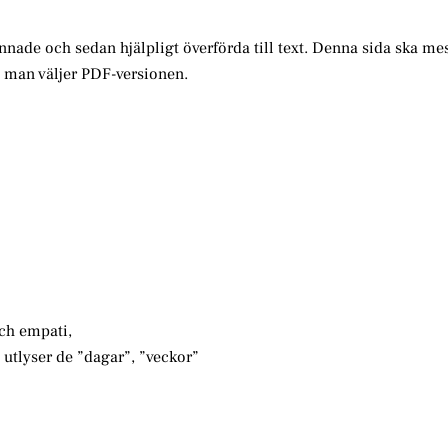
annade och sedan hjälpligt överförda till text. Denna sida ska me
m man väljer PDF-versionen.
och empati,
, utlyser de ”dagar”, ”veckor”