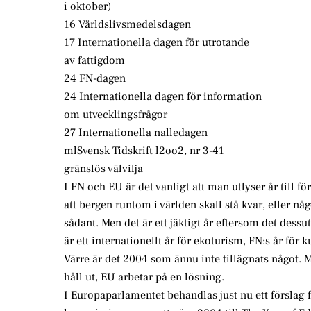
i oktober)
16 Världslivsmedelsdagen
17 Internationella dagen för utrotande
av fattigdom
24 FN-dagen
24 Internationella dagen för information
om utvecklingsfrågor
27 Internationella nalledagen
mlSvensk Tidskrift l2oo2, nr 3-41
gränslös välvilja
I FN och EU är det vanligt att man utlyser år till fö
att bergen runtom i världen skall stå kvar, eller någ
sådant. Men det är ett jäktigt år eftersom det dess
är ett internationellt år för ekoturism, FN:s år fö
Värre är det 2004 som ännu inte tillägnats något. 
håll ut, EU arbetar på en lösning.
I Europaparlamentet behandlas just nu ett förslag 