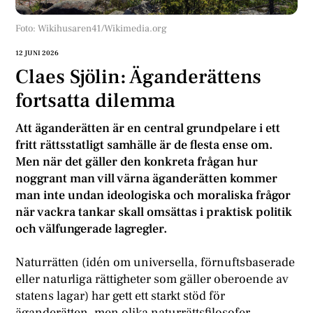
Foto: Wikihusaren41/Wikimedia.org
12 JUNI 2026
Claes Sjölin: Äganderättens
fortsatta dilemma
Att äganderätten är en central grundpelare i ett
fritt rättsstatligt samhälle är de flesta ense om.
Men när det gäller den konkreta frågan hur
noggrant man vill värna äganderätten kommer
man inte undan ideologiska och moraliska frågor
när vackra tankar skall omsättas i praktisk politik
och välfungerade lagregler.
Naturrätten (idén om universella, förnuftsbaserade
eller naturliga rättigheter som gäller oberoende av
statens lagar) har gett ett starkt stöd för
äganderätten, men olika naturrättsfilosofer