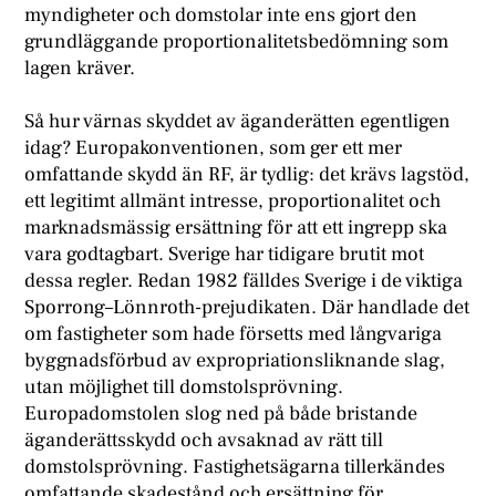
myndigheter och domstolar inte ens gjort den
grundläggande proportionalitetsbedömning som
lagen kräver.
Så hur värnas skyddet av äganderätten egentligen
idag? Europakonventionen, som ger ett mer
omfattande skydd än RF, är tydlig: det krävs lagstöd,
ett legitimt allmänt intresse, proportionalitet och
marknadsmässig ersättning för att ett ingrepp ska
vara godtagbart. Sverige har tidigare brutit mot
dessa regler. Redan 1982 fälldes Sverige i de viktiga
Sporrong–Lönnroth-prejudikaten. Där handlade det
om fastigheter som hade försetts med långvariga
byggnadsförbud av expropriationsliknande slag,
utan möjlighet till domstolsprövning.
Europadomstolen slog ned på både bristande
äganderättsskydd och avsaknad av rätt till
domstolsprövning. Fastighetsägarna tillerkändes
omfattande skadestånd och ersättning för