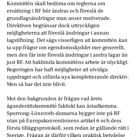
Kommittén skall bedöma om reglerna om
ersättning i RF bör ändras och föreslå de
grundlagsändringar man anser motiverade.
Direktiven begränsar dock uttryckligen
möjligheterna att föreslå ändringar i annan
lagstiftning. Det sägs visserligen att kommittén
kan
ta upp frågor om egendomsskyddet mer generellt,
men den får inte föreslå ändringar i andra lagar än
just RF. Att bakbinda kommitténs arbete är olyckligt.
Regeringen har haft möjligheter att utvidga
uppdraget och utfärda nya kompletterande direktiv.
Men så har det inte blivit.
Mot den bakgrunden är frågan vad årets
äganderättskommitté faktiskt kan åstadkomma.
Sporrong–Lönnroth-domarna bygger inte på RF
utan på Europakonventionens artikel 6 och dess
första tilläggsprotokoll, som redan är gällande rätt i
Sverige. Frågan är därför vilken praktisk betydelse