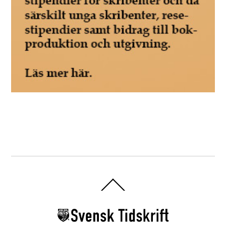
Back
To
Top