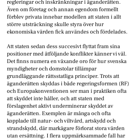
regleringar och inskränkningar i äganderätten.
Även om företag och annan egendom formellt
förblev privata innebar modellen att staten i allt
större utsträckning skulle styra över hur
ekonomiska värden fick användes och fördelades.
Att staten sedan dess succesivt flyttat fram sina
positioner med åtföljande konflikter känner vi väl.
Det finns numera en växande oro för hur svenska
myndigheter och domstolar tillämpar
grundläggande rättsstatliga principer. Trots att
äganderätten skyddas i både regeringsformen (RF)
och Europakonventionen ser man i praktiken ofta
att skyddet inte håller, och att staten med
förslagenhet aktivt underminerar skyddet av
äganderätten. Exemplen är många och ofta
kopplade till natur- och viltvård, artskydd och
strandskydd, där markägare förlorat stora värden
utan ersättning. I flera uppmärksammade fall har