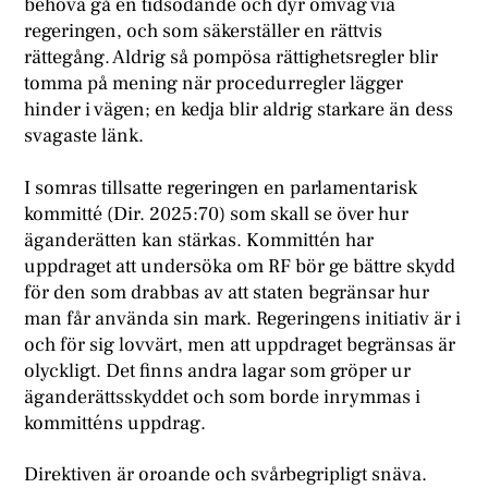
behöva gå en tidsödande och dyr omväg via
regeringen, och som säkerställer en rättvis
rättegång. Aldrig så pompösa rättighetsregler blir
tomma på mening när procedurregler lägger
hinder i vägen; en kedja blir aldrig starkare än dess
svagaste länk.
I somras tillsatte regeringen en parlamentarisk
kommitté (Dir. 2025:70) som skall se över hur
äganderätten kan stärkas. Kommittén har
uppdraget att undersöka om RF bör ge bättre skydd
för den som drabbas av att staten begränsar hur
man får använda sin mark. Regeringens initiativ är i
och för sig lovvärt, men att uppdraget begränsas är
olyckligt. Det finns andra lagar som gröper ur
äganderättsskyddet och som borde inrymmas i
kommitténs uppdrag.
Direktiven är oroande och svårbegripligt snäva.