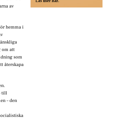
arna av
 hör hemma i
av
mänskliga
g om att
ridning som
att återskapa
en.
till
men – den
ocialistiska