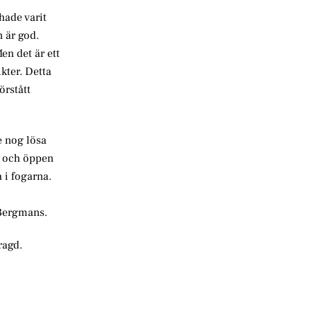
hade varit
 är god.
en det är ett
kter. Detta
örstått
e nog lösa
i och öppen
 i fogarna.
 Bergmans.
ragd.