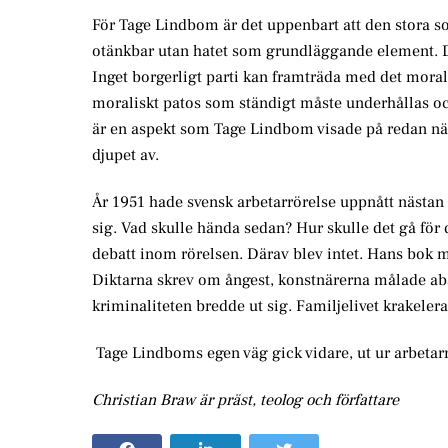
För Tage Lindbom är det uppenbart att den stora soc
otänkbar utan hatet som grundläggande element. D
Inget borgerligt parti kan framträda med det moral
moraliskt patos som ständigt måste underhållas oc
är en aspekt som Tage Lindbom visade på redan n
djupet av.
År 1951 hade svensk arbetarrörelse uppnått nästan 
sig. Vad skulle hända sedan? Hur skulle det gå fö
debatt inom rörelsen. Därav blev intet. Hans bok m
Diktarna skrev om ångest, konstnärerna målade ab
kriminaliteten bredde ut sig. Familjelivet krakele
Tage Lindboms egen väg gick vidare, ut ur arbetarr
Christian Braw är präst, teolog och författare