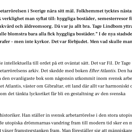
rbetarrörelsen i Sverige nära sitt mål. Folkhemmet tycktes näst
 verklighet man syftat till: hyggliga bostäder, semesterresor fö
vård och äldreomsorg. Då var ju allt bra. Tage Lindbom yttr
kulle blomstra bara alla fick hyggliga bostäder.” I de nya stadsd
rafer – men inte kyrkor. Det var förbjudet. Men vad skulle ma
 intellektuella till ordet på ett oväntat sätt. Det var Fil. Dr Tag
Arbetarrörelsens arkiv. Det skedde med boken
Efter Atlantis
. Den h
ra den ovanligaste bok som någonsin utkommit inom svensk arbe
t Atlantis, väster om Gibraltar, ett land där allt var harmoniskt o
 om det tänkta lyckoriket får bli en gestaltning av den svenska
istoriker. Han ställer in svensk arbetarrörelse i den stora utopi
r de utopiska drömmarnas vandring fram till modern tid sker en 
 växer framstegstanken fram. Man föreställer sig att människans