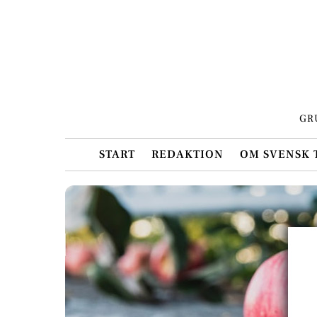
Skip
to
content
GR
START
REDAKTION
OM SVENSK 