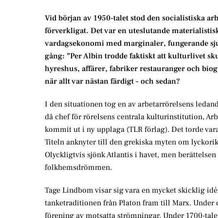
Vid början av 1950-talet stod den socialistiska a
förverkligat. Det var en uteslutande materialistisk
vardagsekonomi med marginaler, fungerande sjuk
gång: ”Per Albin trodde faktiskt att kulturlivet s
hyreshus, affärer, fabriker restauranger och biog
när allt var nästan färdigt – och sedan?
I den situationen tog en av arbetarrörelsens ledande
då chef för rörelsens centrala kulturinstitution, 
kommit ut i ny upplaga (TLR förlag). Det torde va
Titeln anknyter till den grekiska myten om lyckorike
Olyckligtvis sjönk Atlantis i havet, men berättelsen
folkhemsdrömmen.
Tage Lindbom visar sig vara en mycket skicklig idéh
tanketraditionen från Platon fram till Marx. Unde
förening av motsatta strömningar. Under 1700-talet