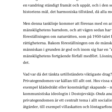
en vandring ständigt framåt och uppåt, och i den s
historiens mål, det harmoniska tillstånd, då alla
Men denna tanklinje kommer att förenas med en ann
mänsklighetens barndom, och att vägen sedan har va
föreställningen om naturrätten, som på 1950-talet
rättigheterna. Bakom föreställningen om de mänskl
människan i grunden är god och inom sig har en ”na
mänsklighetens fortgående förfall medfört. Lösningen
det.
Vad var då det tänkta urtillståndets viktigaste dr
Privategendomen var källan till allt ont. Hos vissa so
exempel klädedräkt eller konstnärligt skapande – 
kommunistiska ideologin i Dostojevskijs
Onda and
privategendomen är ett centralt tema i allt sociali
åtgärder, till exempel villaskatten och löntagarfon