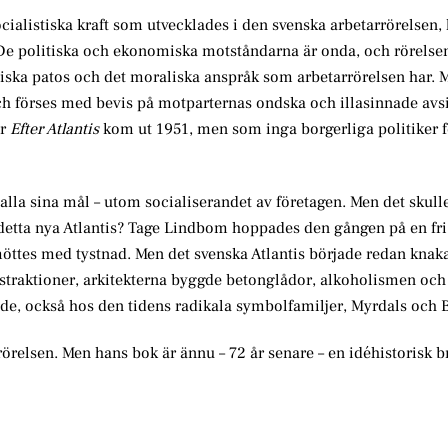
ialistiska kraft som utvecklades i den svenska arbetarrörelsen, 
e politiska och ekonomiska motståndarna är onda, och rörelsen
iska patos och det moraliska anspråk som arbetarrörelsen har. M
h förses med bevis på motparternas ondska och illasinnade avsi
är
Efter Atlantis
kom ut 1951, men som inga borgerliga politiker f
alla sina mål – utom socialiserandet av företagen. Men det skull
r detta nya Atlantis? Tage Lindbom hoppades den gången på en fr
öttes med tystnad. Men det svenska Atlantis började redan knaka
straktioner, arkitekterna byggde betonglådor, alkoholismen och
rade, också hos den tidens radikala symbolfamiljer, Myrdals och
örelsen. Men hans bok är ännu – 72 år senare – en idéhistorisk b