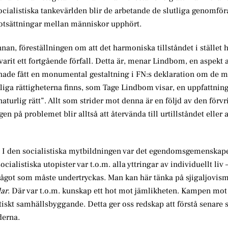
ocialistiska tankevärlden blir de arbetande de slutliga genomför
 motsättningar mellan människor upphört.
an, föreställningen om att det harmoniska tillståndet i stället
rit ett fortgående förfall. Detta är, menar Lindbom, en aspekt 
 hade fått en monumental gestaltning i FN:s deklaration om de 
iga rättigheterna finns, som Tage Lindbom visar, en uppfattnin
turlig rätt”. Allt som strider mot denna är en följd av den förv
 på problemet blir alltså att återvända till urtillståndet eller 
ag? I den socialistiska mytbildningen var det egendomsgemenskap
cialistiska utopister var t.o.m. alla yttringar av individuellt liv – 
något som måste undertryckas. Man kan här tänka på sjigaljovis
ar
. Där var t.o.m. kunskap ett hot mot jämlikheten. Kampen mot
stiskt samhällsbyggande. Detta ger oss redskap att förstå senare s
derna.