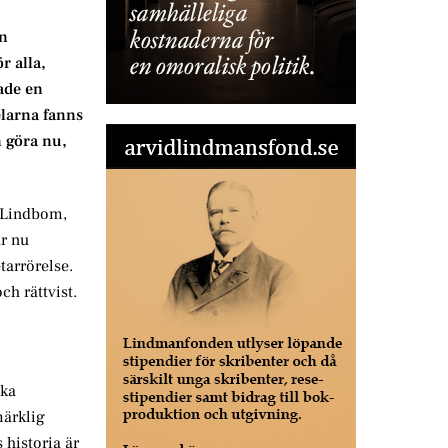
an
r alla,
ade en
elarna fanns
n göra nu,
e Lindbom,
ar nu
tarrörelse.
ch rättvist.
ska
märklig
 historia är