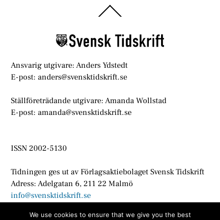
Back
To
Top
Ansvarig utgivare: Anders Ydstedt
E-post: anders@svensktidskrift.se
Ställföreträdande utgivare: Amanda Wollstad
E-post: amanda@svensktidskrift.se
ISSN 2002-5130
Tidningen ges ut av Förlagsaktiebolaget Svensk Tidskrift
Adress: Adelgatan 6, 211 22 Malmö
info@svensktidskrift.se
We use cookies to ensure that we give you the best
© Svensk Tidskrift 2021