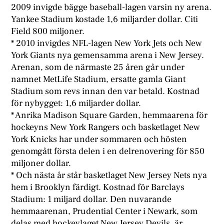
2009 invigde bägge baseball-lagen varsin ny arena.
Yankee Stadium kostade 1,6 miljarder dollar. Citi
Field 800 miljoner.
* 2010 invigdes NFL-lagen New York Jets och New
York Giants nya gemensamma arena i New Jersey.
Arenan, som de närmaste 25 åren går under
namnet MetLife Stadium, ersatte gamla Giant
Stadium som revs innan den var betald. Kostnad
för nybygget: 1,6 miljarder dollar.
* Anrika Madison Square Garden, hemmaarena för
hockeyns New York Rangers och basketlaget New
York Knicks har under sommaren och hösten
genomgått första delen i en delrenovering för 850
miljoner dollar.
* Och nästa år står basketlaget New Jersey Nets nya
hem i Brooklyn färdigt. Kostnad för Barclays
Stadium: 1 miljard dollar. Den nuvarande
hemmaarenan, Prudential Center i Newark, som
delas med hockeylaget New Jersey Devils, är