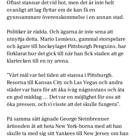
Oftast stannar det vid hot, men det är inte helt
ovanligt att lag flyttar om de kan få en
gynnsammare överenskommelse i en annan stad.
Politiker är rädda. Och ägarna är inte sena att
utnyttja detta. Mario Lemieux, gammal storspelare
och ägare till hockeylaget Pittsburgh Penguins, har
förklarat hur det gick till när han fick staden att ge
klartecken till en ny arena.
”Vårt mål var hel tiden att stanna i Pittsburgh.
Resorna till Kansas City och Las Vegas och andra
städer var bara för att åka iväg någonstans och äta
en god middag … Det var en möjlighet för oss att
öka pressen, och vi visste att det skulle fungera”.
På samma sätt ägnade George Steinbrenner
årtionden åt att hota New York-borna med att han
skulle ta med sig sitt Yankees till New Jersey om han