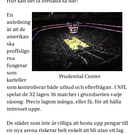
H
ur kan det få fortsätta så här?
En
anledning
är att de
amerikan
ska
proffsligo
rna
fungerar
som
Prudential Center
karteller
som kontrollerar både utbud och efterfrågan. I NFL
spelar de 32 lagen 16 matcher i grundserien varje
säsong. Precis lagom många, eller få, för att hålla
intresset uppe.
De städer som inte är villiga att hosta upp pengar till
en nya arena riskerar helt enkelt att bli utan ett lag.