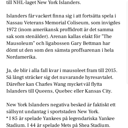
till NHL-laget New York Islanders.
Islanders får vackert finna sig i att fortsätta spela i
Nassau Veterans Memorial Coliseum, som invigdes
1972 (inom amerikansk proffidrott är det samma
sak som stenålder). Arenan kallas elakt för ”The
Mausoleum” och ligabossen Gary Bettman har
dömt ut den som den sämsta proffsarenan i hela
Nordamerika.
Ja, de blir i alla fall kvar i mausoleet fram till 2015.
Så långt sträcker sig det nuvarande hyresavtalet.
Därefter kan Charles Wang mycket väl flytta
Islanders till Queens, Quebec eller Kansas City.
N
ew York Islanders negativa besked är faktiskt ett
sällsynt undantag i sportstaden New York.
* I 85 år spelade Yankees på legendariska Yankee
Stadium. I 44 år spelade Mets på Shea Stadium.