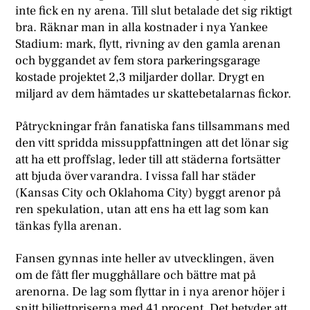
inte fick en ny arena. Till slut betalade det sig riktigt
bra. Räknar man in alla kostnader i nya Yankee
Stadium: mark, flytt, rivning av den gamla arenan
och byggandet av fem stora parkeringsgarage
kostade projektet 2,3 miljarder dollar. Drygt en
miljard av dem hämtades ur skattebetalarnas fickor.
Påtryckningar från fanatiska fans tillsammans med
den vitt spridda missuppfattningen att det lönar sig
att ha ett proffslag, leder till att städerna fortsätter
att bjuda över varandra. I vissa fall har städer
(Kansas City och Oklahoma City) byggt arenor på
ren spekulation, utan att ens ha ett lag som kan
tänkas fylla arenan.
F
ansen gynnas inte heller av utvecklingen, även
om de fått fler mugghållare och bättre mat på
arenorna. De lag som flyttar in i nya arenor höjer i
snitt biljettpriserna med 41 procent. Det betyder att