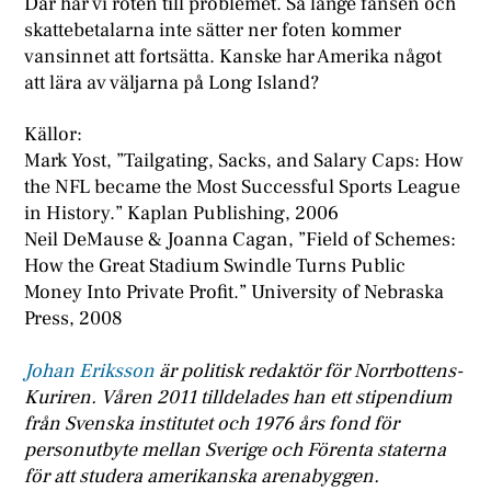
Där har vi roten till problemet. Så länge fansen och
skattebetalarna inte sätter ner foten kommer
vansinnet att fortsätta. Kanske har Amerika något
att lära av väljarna på Long Island?
Källor:
Mark Yost, ”Tailgating, Sacks, and Salary Caps: How
the NFL became the Most Successful Sports League
in History.” Kaplan Publishing, 2006
Neil DeMause & Joanna Cagan, ”Field of Schemes:
How the Great Stadium Swindle Turns Public
Money Into Private Profit.” University of Nebraska
Press, 2008
Johan Eriksson
är politisk redaktör för Norrbottens-
Kuriren. Våren 2011 tilldelades han ett stipendium
från Svenska institutet och 1976 års fond för
personutbyte mellan Sverige och Förenta staterna
för att studera amerikanska arenabyggen.