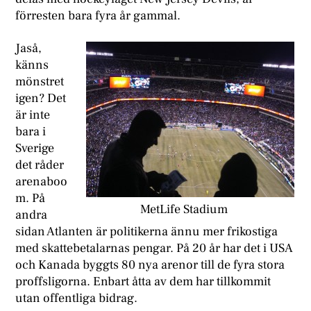
förresten bara fyra år gammal.
Jaså,
känns
mönstret
igen? Det
är inte
bara i
Sverige
det råder
arenaboo
m. På
MetLife Stadium
andra
sidan Atlanten är politikerna ännu mer frikostiga
med skattebetalarnas pengar. På 20 år har det i USA
och Kanada byggts 80 nya arenor till de fyra stora
proffsligorna. Enbart åtta av dem har tillkommit
utan offentliga bidrag.