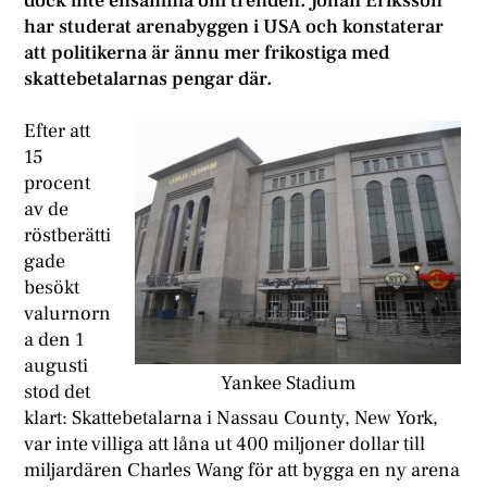
dock inte ensamma om trenden. Johan Eriksson
har studerat arenabyggen i USA och konstaterar
att politikerna är ännu mer frikostiga med
skattebetalarnas pengar där.
E
fter att
15
procent
av de
röstberätti
gade
besökt
valurnorn
a den 1
augusti
Yankee Stadium
stod det
klart: Skattebetalarna i Nassau County, New York,
var inte villiga att låna ut 400 miljoner dollar till
miljardären Charles Wang för att bygga en ny arena