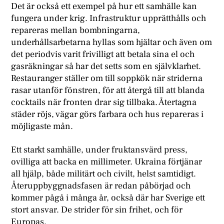
Det är också ett exempel på hur ett samhälle kan
fungera under krig. Infrastruktur upprätthålls och
repareras mellan bombningarna,
underhållsarbetarna hyllas som hjältar och även om
det periodvis varit frivilligt att betala sina el och
gasräkningar så har det setts som en självklarhet.
Restauranger ställer om till soppkök när striderna
rasar utanför fönstren, för att återgå till att blanda
cocktails när fronten drar sig tillbaka. Återtagna
städer röjs, vägar görs farbara och hus repareras i
möjligaste mån.
Ett starkt samhälle, under fruktansvärd press,
ovilliga att backa en millimeter. Ukraina förtjänar
all hjälp, både militärt och civilt, helst samtidigt.
Återuppbyggnadsfasen är redan påbörjad och
kommer pågå i många år, också där har Sverige ett
stort ansvar. De strider för sin frihet, och för
Europas.