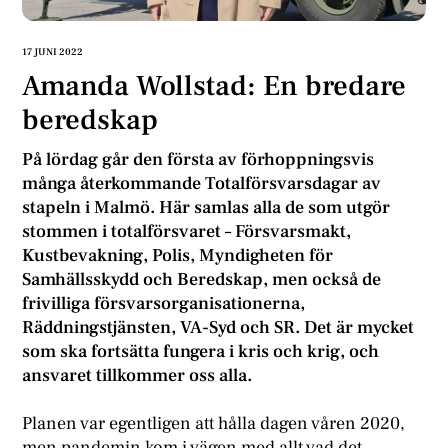
17 JUNI 2022
Amanda Wollstad: En bredare
beredskap
På lördag går den första av förhoppningsvis
många återkommande Totalförsvarsdagar av
stapeln i Malmö. Här samlas alla de som utgör
stommen i totalförsvaret – Försvarsmakt,
Kustbevakning, Polis, Myndigheten för
Samhällsskydd och Beredskap, men också de
frivilliga försvarsorganisationerna,
Räddningstjänsten, VA-Syd och SR. Det är mycket
som ska fortsätta fungera i kris och krig, och
ansvaret tillkommer oss alla.
Planen var egentligen att hålla dagen våren 2020,
men pandemin kom i vägen med allt vad det