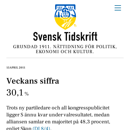
Skip
Me
to
content
GRUNDAD 1911. NÄTTIDNING FÖR POLITIK,
EKONOMI OCH KULTUR.
15 APRIL 2011
Veckans siffra
30,1
%
Trots ny partiledare och all kongresspublicitet
ligger S ännu kvar under valresultatet, medan
alliansen samlar en majoritet på 48,3 procent,
enligt Skop
(DI 8/4)
.