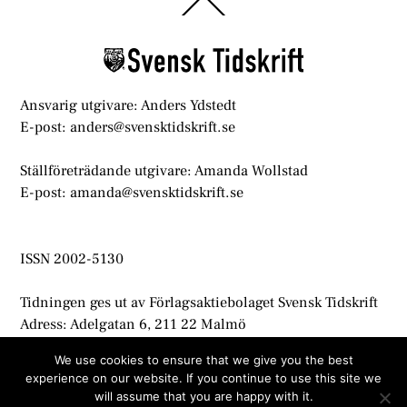
Back
To
Top
Ansvarig utgivare: Anders Ydstedt
E-post: anders@svensktidskrift.se
Ställföreträdande utgivare: Amanda Wollstad
E-post: amanda@svensktidskrift.se
ISSN 2002-5130
Tidningen ges ut av Förlagsaktiebolaget Svensk Tidskrift
Adress: Adelgatan 6, 211 22 Malmö
info@svensktidskrift.se
We use cookies to ensure that we give you the best
experience on our website. If you continue to use this site we
© Svensk Tidskrift 2021
will assume that you are happy with it.