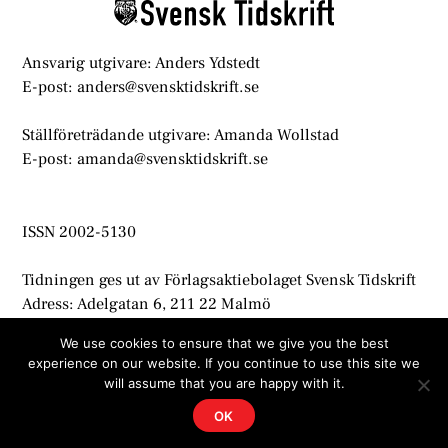
Ansvarig utgivare: Anders Ydstedt
E-post: anders@svensktidskrift.se
Ställföreträdande utgivare: Amanda Wollstad
E-post: amanda@svensktidskrift.se
ISSN 2002-5130
Tidningen ges ut av Förlagsaktiebolaget Svensk Tidskrift
Adress: Adelgatan 6, 211 22 Malmö
info@svensktidskrift.se
We use cookies to ensure that we give you the best
experience on our website. If you continue to use this site we
© Svensk Tidskrift 2021
will assume that you are happy with it.
OK