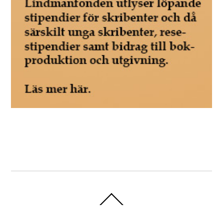
Back
To
Top