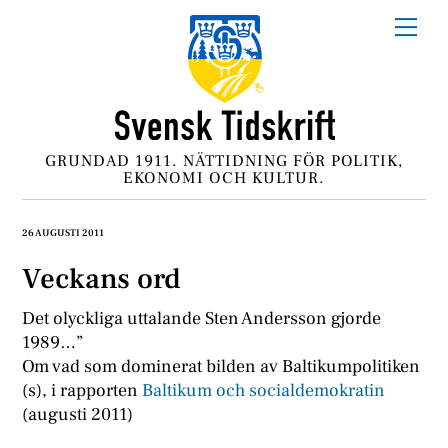
Skip
Me
to
content
GRUNDAD 1911. NÄTTIDNING FÖR POLITIK,
EKONOMI OCH KULTUR.
26 AUGUSTI 2011
Veckans ord
Det olyckliga uttalande Sten Andersson gjorde
1989…”
Om vad som dominerat bilden av Baltikumpolitiken
(s), i rapporten
Baltikum och socialdemokratin
(augusti 2011)