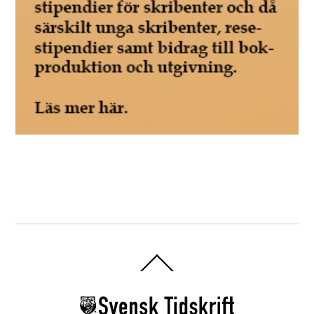
Back
To
Top