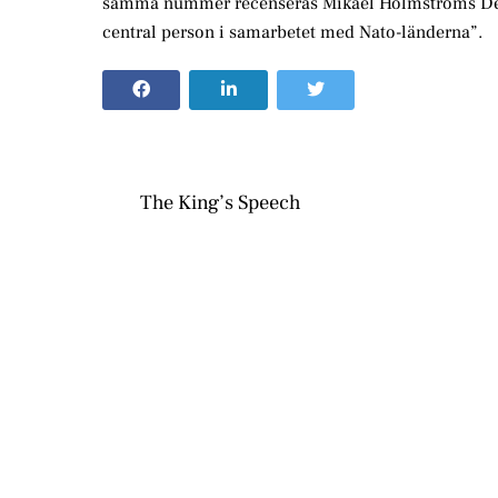
samma nummer recenseras Mikael Holmströms Den d
central person i samarbetet med Nato-länderna”.
The King’s Speech