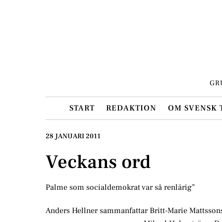
Skip
to
content
GR
START
REDAKTION
OM SVENSK 
28 JANUARI 2011
Veckans ord
Palme som socialdemokrat var så renlärig”
Anders Hellner sammanfattar Britt-Marie Mattssons 