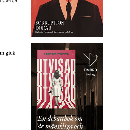
t som en
m gick