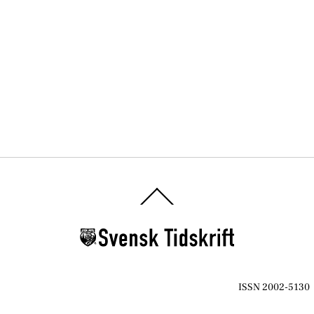
Back
To
Top
ISSN 2002-5130