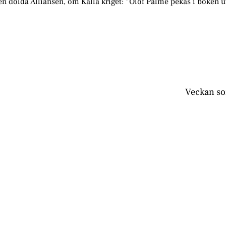
olda Alliansen, om Kalla kriget: ”Olof Palme pekas i boken u
Veckan so