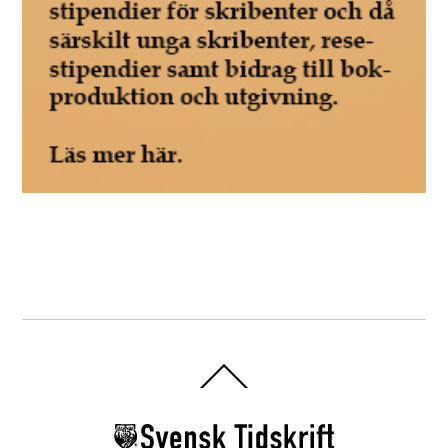
Back
To
Top