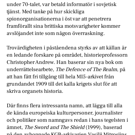
under 70-talet, var betald informatör i sovjetisk
tjänst. Med tanke på hur skickliga
spionorganisationerna i öst var att penetrera
framförallt sina brittiska motsvarigheter kommer
avslöjandet inte som någon överraskning.
Trovärdigheten i påståendena styrks av att källan är
en ledande forskare på området, historieprofessorn
Christopher Andrew. Han baserar sin nya bok om
underrättelsearbete,
The Defence of The Realm
, på
att han fått fri tillgång till hela MI5-arkivet från
grundandet 1909 till det kalla krigets slut för att
skriva organets historia.
Där finns flera intressanta namn, att lägga till alla
de kända europeiska kulturpersoner, journalister
och politiker som namngavs redan i hans tegelsten i
ämnet,
The Sword and The Shield
(1999), baserad
på den avhoppade KGB-arkivarien Vasilij Mitrosjins