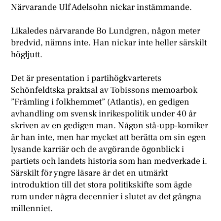
Närvarande Ulf Adelsohn nickar instämmande.
Likaledes närvarande Bo Lundgren, någon meter
bredvid, nämns inte. Han nickar inte heller särskilt
högljutt.
Det är presentation i partihögkvarterets
Schönfeldtska praktsal av Tobissons memoarbok
”Främling i folkhemmet” (Atlantis), en gedigen
avhandling om svensk inrikespolitik under 40 år
skriven av en gedigen man. Någon stå-upp-komiker
är han inte, men har mycket att berätta om sin egen
lysande karriär och de avgörande ögonblick i
partiets och landets historia som han medverkade i.
Särskilt för yngre läsare är det en utmärkt
introduktion till det stora politikskifte som ägde
rum under några decennier i slutet av det gångna
millenniet.