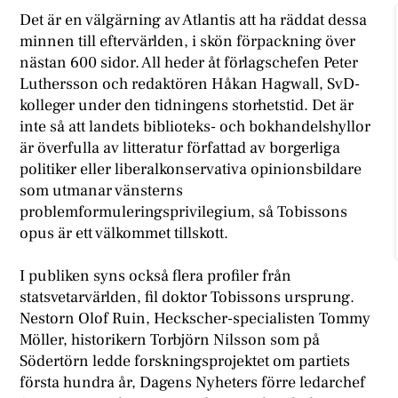
Det är en välgärning av Atlantis att ha räddat dessa
minnen till eftervärlden, i skön förpackning över
nästan 600 sidor. All heder åt förlagschefen Peter
Luthersson och redaktören Håkan Hagwall, SvD-
kolleger under den tidningens storhetstid. Det är
inte så att landets biblioteks- och bokhandelshyllor
är överfulla av litteratur författad av borgerliga
politiker eller liberalkonservativa opinionsbildare
som utmanar vänsterns
problemformuleringsprivilegium, så Tobissons
opus är ett välkommet tillskott.
I publiken syns också flera profiler från
statsvetarvärlden, fil doktor Tobissons ursprung.
Nestorn Olof Ruin, Heckscher-specialisten Tommy
Möller, historikern Torbjörn Nilsson som på
Södertörn ledde forskningsprojektet om partiets
första hundra år, Dagens Nyheters förre ledarchef