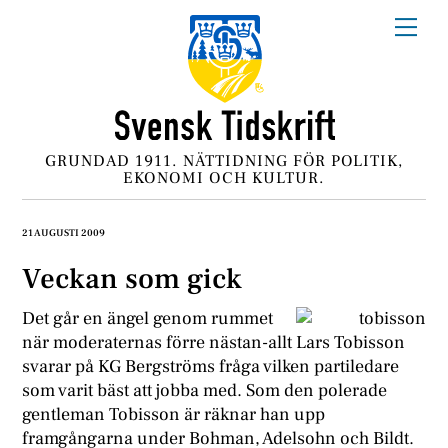
Skip
Me
to
content
GRUNDAD 1911. NÄTTIDNING FÖR POLITIK,
EKONOMI OCH KULTUR.
21 AUGUSTI 2009
Veckan som gick
Det går en ängel genom rummet
när moderaternas förre nästan-allt Lars Tobisson
svarar på KG Bergströms fråga vilken partiledare
som varit bäst att jobba med. Som den polerade
gentleman Tobisson är räknar han upp
framgångarna under Bohman, Adelsohn och Bildt.