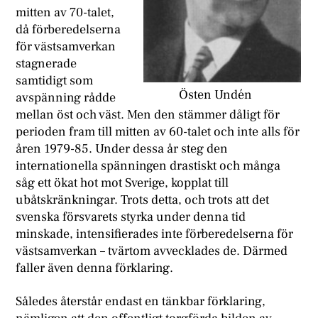
mitten av 70-talet,
då förberedelserna
för västsamverkan
stagnerade
samtidigt som
Östen Undén
avspänning rådde
mellan öst och väst. Men den stämmer dåligt för
perioden fram till mitten av 60-talet och inte alls för
åren 1979-85. Under dessa år steg den
internationella spänningen drastiskt och många
såg ett ökat hot mot Sverige, kopplat till
ubåtskränkningar. Trots detta, och trots att det
svenska försvarets styrka under denna tid
minskade, intensifierades inte förberedelserna för
västsamverkan – tvärtom avvecklades de. Därmed
faller även denna förklaring.
S
åledes återstår endast en tänkbar förklaring,