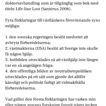
doktorsavhandling som är tillgänglig som bok med
titeln Life-line Lost (Santérus 2006).
Fyra förklaringar till västlänkens försvinnande syns
möjliga:
1. den svenska regeringen beslöt medvetet att
avbryta förberedelserna;
2. västmakterna (USA) beslöt att Sverige inte skulle
få någon hjälp;
3. hotbilden utvecklades så att västhjälp inte längre
var en så angelägen fråga;
4. den offentliga bilden av neutralitetspolitiken
utvecklades på ett sätt som gjorde det alltför
känsligt och politiskt farligt att vidmakthålla
förberedelserna.
V
ad gäller den första förklaringen har varken min
eller någon annans forskning funnit några tecken