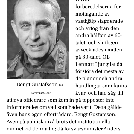
förberedelserna för
mottagande av
västhjälp stagnerade
och avtog från den
andra hälften av 60-
talet, och slutligen
avvecklades i mitten
på 80-talet. ÖB
Lennart Ljung lät då
förstöra det mesta av
de planer och andra
Bengt Gustafsson
handlingar som fanns
Foto:
kvar, och han såg till
Försvarsmakten
att nya officerare som kom in på topposter inte
informerades om vad som hade varit. Detta gällde
även hans egen efterträdare, Bengt Gustafsson.
Även på politisk nivå bröts det institutionella
minnet vid denna tid; då försvarsminister Anders