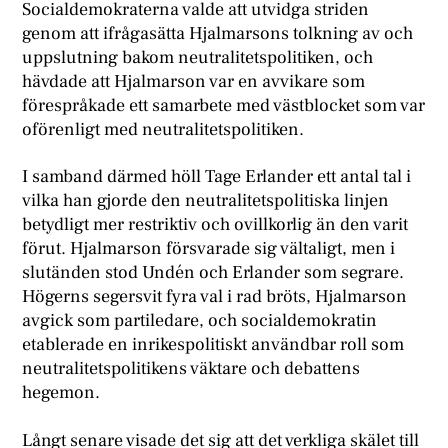
Socialdemokraterna valde att utvidga striden
genom att ifrågasätta Hjalmarsons tolkning av och
uppslutning bakom neutralitetspolitiken, och
hävdade att Hjalmarson var en avvikare som
förespråkade ett samarbete med västblocket som var
oförenligt med neutralitetspolitiken.
I samband därmed höll Tage Erlander ett antal tal i
vilka han gjorde den neutralitetspolitiska linjen
betydligt mer restriktiv och ovillkorlig än den varit
förut. Hjalmarson försvarade sig vältaligt, men i
slutänden stod Undén och Erlander som segrare.
Högerns segersvit fyra val i rad bröts, Hjalmarson
avgick som partiledare, och socialdemokratin
etablerade en inrikespolitiskt användbar roll som
neutralitetspolitikens väktare och debattens
hegemon.
Långt senare visade det sig att det verkliga skälet till