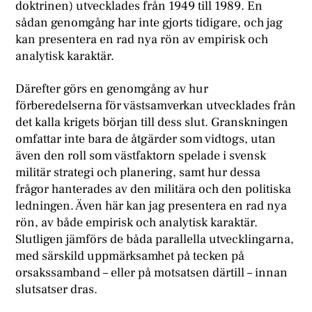
doktrinen) utvecklades från 1949 till 1989. En
sådan genomgång har inte gjorts tidigare, och jag
kan presentera en rad nya rön av empirisk och
analytisk karaktär.
Därefter görs en genomgång av hur
förberedelserna för västsamverkan utvecklades från
det kalla krigets början till dess slut. Granskningen
omfattar inte bara de åtgärder som vidtogs, utan
även den roll som västfaktorn spelade i svensk
militär strategi och planering, samt hur dessa
frågor hanterades av den militära och den politiska
ledningen. Även här kan jag presentera en rad nya
rön, av både empirisk och analytisk karaktär.
Slutligen jämförs de båda parallella utvecklingarna,
med särskild uppmärksamhet på tecken på
orsakssamband – eller på motsatsen därtill – innan
slutsatser dras.