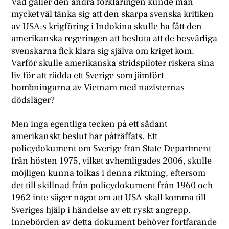
Vad gäller den andra förklaringen kunde man
mycket väl tänka sig att den skarpa svenska kritiken
av USA:s krigföring i Indokina skulle ha fått den
amerikanska regeringen att besluta att de besvärliga
svenskarna fick klara sig själva om kriget kom.
Varför skulle amerikanska stridspiloter riskera sina
liv för att rädda ett Sverige som jämfört
bombningarna av Vietnam med nazisternas
dödsläger?
Men inga egentliga tecken på ett sådant
amerikanskt beslut har påträffats. Ett
policydokument om Sverige från State Department
från hösten 1975, vilket avhemligades 2006, skulle
möjligen kunna tolkas i denna riktning, eftersom
det till skillnad från policydokument från 1960 och
1962 inte säger något om att USA skall komma till
Sveriges hjälp i händelse av ett ryskt angrepp.
Innebörden av detta dokument behöver fortfarande