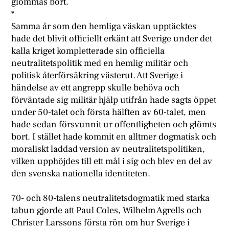
glömmas bort.
*
S
amma år som den hemliga väskan upptäcktes
hade det blivit officiellt erkänt att Sverige under det
kalla kriget kompletterade sin officiella
neutralitetspolitik med en hemlig militär och
politisk återförsäkring västerut. Att Sverige i
händelse av ett angrepp skulle behöva och
förväntade sig militär hjälp utifrån hade sagts öppet
under 50-talet och första hälften av 60-talet, men
hade sedan försvunnit ur offentligheten och glömts
bort. I stället hade kommit en alltmer dogmatisk och
moraliskt laddad version av neutralitetspolitiken,
vilken upphöjdes till ett mål i sig och blev en del av
den svenska nationella identiteten.
70- och 80-talens neutralitetsdogmatik med starka
tabun gjorde att Paul Coles, Wilhelm Agrells och
Christer Larssons första rön om hur Sverige i