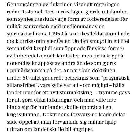
Genomgången av doktrinen visar att regeringen
redan 1949 och 1950 i riksdagen gjorde uttalanden
som syntes utesluta varje form av förberedelser för
militär samverkan med medlemmar av en
stormaktsallians. I 1950 års utrikesdeklaration hade
dock utrikesminister Östen Undén smugit in ett litet
semantiskt kryphål som öppnade för vissa former
av förberedelser och kontakter, men detta kryphål
noterades knappast av andra än de som gjorts
uppmärksamma på det. Annars kan doktrinen
under 50-talet generellt betecknas som ”pragmatisk
alliansfrihet”, vars syfte var att – om möjligt – hålla
landet utanför ett nytt stormaktskrig. Utrymme gavs
för att göra olika tolkningar, och man ville inte
binda sig för hur landet skulle uppträda i en
krigssituation. Doktrinens försvarsinriktade delar
sade öppet att man förväntade sig militär hjälp
utifrån om landet skulle bli angripet.