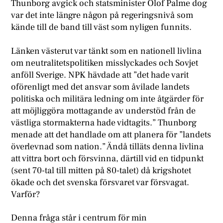
Thunborg avgick och statsminister Olof Palme dog
var det inte längre någon på regeringsnivå som
kände till de band till väst som nyligen funnits.
L
änken västerut var tänkt som en nationell livlina
om neutralitetspolitiken misslyckades och Sovjet
anföll Sverige. NPK hävdade att ”det hade varit
oförenligt med det ansvar som åvilade landets
politiska och militära ledning om inte åtgärder för
att möjliggöra mottagande av understöd från de
västliga stormakterna hade vidtagits.” Thunborg
menade att det handlade om att planera för ”landets
överlevnad som nation.” Ändå tilläts denna livlina
att vittra bort och försvinna, därtill vid en tidpunkt
(sent 70-tal till mitten på 80-talet) då krigshotet
ökade och det svenska försvaret var försvagat.
Varför?
Denna fråga står i centrum för min