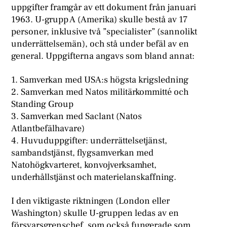
uppgifter framgår av ett dokument från januari
1963. U-grupp A (Amerika) skulle bestå av 17
personer, inklusive två ”specialister” (sannolikt
underrättelsemän), och stå under befäl av en
general. Uppgifterna angavs som bland annat:
1. Samverkan med USA:s högsta krigsledning
2. Samverkan med Natos militärkommitté och
Standing Group
3. Samverkan med Saclant (Natos
Atlantbefälhavare)
4. Huvuduppgifter: underrättelsetjänst,
sambandstjänst, flygsamverkan med
Natohögkvarteret, konvojverksamhet,
underhållstjänst och materielanskaffning.
I den viktigaste riktningen (London eller
Washington) skulle U-gruppen ledas av en
försvarsgrenschef, som också fungerade som