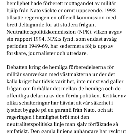
hemlighet hade förberett mottagandet av militär
hjälp från Nato väckte enormt uppseende. 1992
tillsatte regeringen en officiell kommission med
brett deltagande för att studera frågan,
Neutralitetspolitikkommission (NPK), vilken avgav
sin rapport 1994. NPK:s fynd, som endast avsåg
perioden 1949-69, har sedermera följts upp av
forskare, journalister och utredare.
Debatten kring de hemliga förberedelserna för
militär samverkan med västmakterna under det
kalla kriget har tidvis varit het, inte minst vad gäller
frågan om förhållandet mellan de hemliga och de
offentliga delarna av den förda politiken. Kritiker av
olika schatteringar har hävdat att vår säkerhet i
tysthet byggde på en garanti från Nato, och att
regeringen i hemlighet bröt mot den
neutralitetspolitiska linje man själv förfäktade så
emfatiskt. Den gamla linjens anhängare har ryckt ut