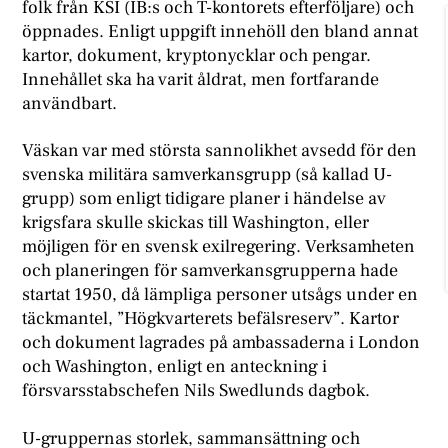
folk från KSI (IB:s och T-kontorets efterföljare) och
öppnades. Enligt uppgift innehöll den bland annat
kartor, dokument, kryptonycklar och pengar.
Innehållet ska ha varit åldrat, men fortfarande
användbart.
Väskan var med största sannolikhet avsedd för den
svenska militära samverkansgrupp (så kallad U-
grupp) som enligt tidigare planer i händelse av
krigsfara skulle skickas till Washington, eller
möjligen för en svensk exilregering. Verksamheten
och planeringen för samverkansgrupperna hade
startat 1950, då lämpliga personer utsågs under en
täckmantel, ”Högkvarterets befälsreserv”. Kartor
och dokument lagrades på ambassaderna i London
och Washington, enligt en anteckning i
försvarsstabschefen Nils Swedlunds dagbok.
U-gruppernas storlek, sammansättning och