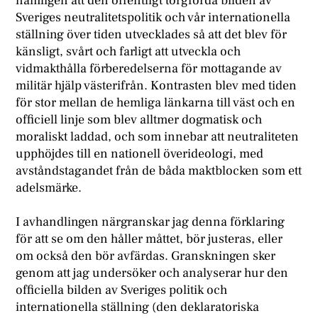
nämligen att den offentligt torgförda bilden av
Sveriges neutralitetspolitik och vår internationella
ställning över tiden utvecklades så att det blev för
känsligt, svårt och farligt att utveckla och
vidmakthålla förberedelserna för mottagande av
militär hjälp västerifrån. Kontrasten blev med tiden
för stor mellan de hemliga länkarna till väst och en
officiell linje som blev alltmer dogmatisk och
moraliskt laddad, och som innebar att neutraliteten
upphöjdes till en nationell överideologi, med
avståndstagandet från de båda maktblocken som ett
adelsmärke.
I avhandlingen närgranskar jag denna förklaring
för att se om den håller måttet, bör justeras, eller
om också den bör avfärdas. Granskningen sker
genom att jag undersöker och analyserar hur den
officiella bilden av Sveriges politik och
internationella ställning (den deklaratoriska