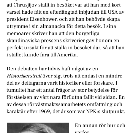
att Chrusjtjov ställt in besöket var att han med kort
varsel hade fått en efterlängtad inbjudan till USA av
president Eisenhower, och att han behövde skapa
utrymme i sin almanacka för detta besök. I sina
memoarer skriver han att den borgerliga
skandinaviska pressens skriverier gav honom en
perfekt ursäkt för att ställa in besöket där, så att han
i stället kunde fara till Amerika.
D
en debatten har tidvis haft något av en
Historikerstreit
över sig, trots att endast en mindre
del av deltagarna varit historiker eller forskare. I
tumultet har ett antal frågor av stor betydelse för
förståelsen av vårt nära förflutna fallit vid sidan. En
av dessa rör västmaktssamarbetets omfattning och
karaktär efter 1969, det år som var NPK:s slutpunkt.
En annan rör hur och
varför