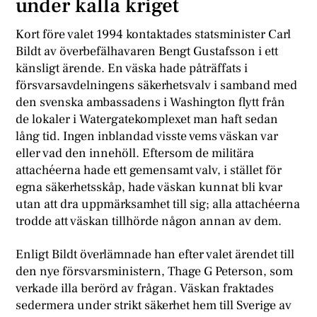
under kalla kriget
K
ort före valet 1994 kontaktades statsminister Carl
Bildt av överbefälhavaren Bengt Gustafsson i ett
känsligt ärende. En väska hade påträffats i
försvarsavdelningens säkerhetsvalv i samband med
den svenska ambassadens i Washington flytt från
de lokaler i Watergatekomplexet man haft sedan
lång tid. Ingen inblandad visste vems väskan var
eller vad den innehöll. Eftersom de militära
attachéerna hade ett gemensamt valv, i stället för
egna säkerhetsskåp, hade väskan kunnat bli kvar
utan att dra uppmärksamhet till sig; alla attachéerna
trodde att väskan tillhörde någon annan av dem.
Enligt Bildt överlämnade han efter valet ärendet till
den nye försvarsministern, Thage G Peterson, som
verkade illa berörd av frågan. Väskan fraktades
sedermera under strikt säkerhet hem till Sverige av