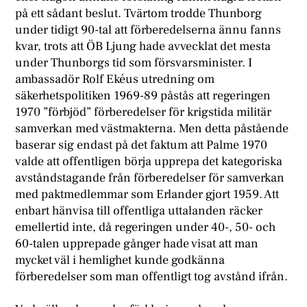
på ett sådant beslut. Tvärtom trodde Thunborg
under tidigt 90-tal att förberedelserna ännu fanns
kvar, trots att ÖB Ljung hade avvecklat det mesta
under Thunborgs tid som försvarsminister. I
ambassadör Rolf Ekéus utredning om
säkerhetspolitiken 1969-89 påstås att regeringen
1970 ”förbjöd” förberedelser för krigstida militär
samverkan med västmakterna. Men detta påstående
baserar sig endast på det faktum att Palme 1970
valde att offentligen börja upprepa det kategoriska
avståndstagande från förberedelser för samverkan
med paktmedlemmar som Erlander gjort 1959. Att
enbart hänvisa till offentliga uttalanden räcker
emellertid inte, då regeringen under 40-, 50- och
60-talen upprepade gånger hade visat att man
mycket väl i hemlighet kunde godkänna
förberedelser som man offentligt tog avstånd ifrån.