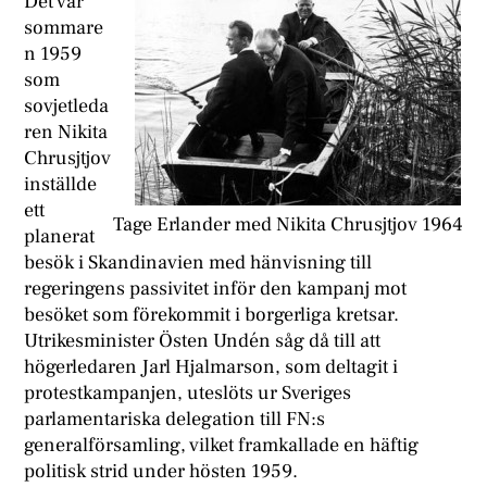
D
et var
sommare
n 1959
som
sovjetleda
ren Nikita
Chrusjtjov
inställde
ett
Tage Erlander med Nikita Chrusjtjov 1964
planerat
besök i Skandinavien med hänvisning till
regeringens passivitet inför den kampanj mot
besöket som förekommit i borgerliga kretsar.
Utrikesminister Östen Undén såg då till att
högerledaren Jarl Hjalmarson, som deltagit i
protestkampanjen, uteslöts ur Sveriges
parlamentariska delegation till FN:s
generalförsamling, vilket framkallade en häftig
politisk strid under hösten 1959.