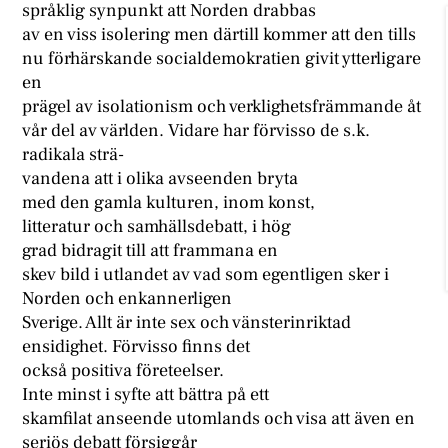
språklig synpunkt att Norden drabbas
av en viss isolering men därtill kommer att den tills
nu förhärskande socialdemokratien givit ytterligare
en
prägel av isolationism och verklighetsfrämmande åt
vår del av världen. Vidare har förvisso de s.k.
radikala strä-
vandena att i olika avseenden bryta
med den gamla kulturen, inom konst,
litteratur och samhällsdebatt, i hög
grad bidragit till att frammana en
skev bild i utlandet av vad som egentligen sker i
Norden och enkannerligen
Sverige. Allt är inte sex och vänsterinriktad
ensidighet. Förvisso finns det
också positiva företeelser.
Inte minst i syfte att bättra på ett
skamfilat anseende utomlands och visa att även en
seriös debatt försiggår