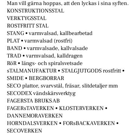
Man vill gärna hoppas, att den lyckas i sina syften.
KONSTRUKTIONSSTAL
VERKTYGSSTAL
ROSTFRITT STAL
STANG • varmvalsad, kallbearbetad
PLAT • varmvalsad (rostfri)
BAND • varmvalsade, kallvalsade
TRAD • varmvalsad, kalldragen
RöR • längs· och spiralsvetsade
sTALMANUFAKTUR • STALGJUTGODS rostfritt •
SMIDE • BERGBORRAR
SECO plattor, svarvstål, fräsar, slitdetaljer mm
SECODEX vändskärsverktyg
FAGERSTA BRUKS AB
FAGERsTAVERKEN • KLOSTERVERKEN •
DANNEMORAVERKEN
HORNDALSVERKEN • FORsBACKAVERKEN •
SECOVERKEN