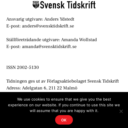
Ansvarig utgivare: Anders Ydstedt
E-post: anders@svensktidskrift.se
Ställföreträdande utgivare: Amanda Wollstad
E-post: amanda@svensktidskrift.se
ISSN 2002-5130
Tidningen ges ut av Förlagsaktiebolaget Svensk Tidskrift
Adress: Adelgatan 6, 211 22 Malmö
info@svensktidskrift.se
We use cookies to ensure that we give you the best
experience on our website. If you continue to use this site we
© Svensk Tidskrift 2021
will assume that you are happy with it.
OK