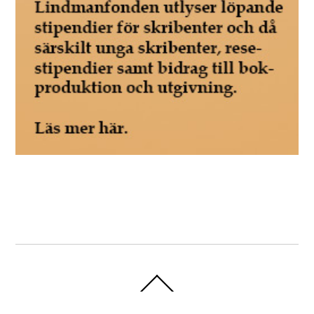
Back
To
Top