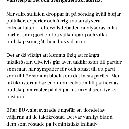
Vänsterpartiet och Sverigedemokraterna.
När valresultaten droppar in på söndag kväll börjar
politiker, experter och övriga att analysera
valresultaten. I eftervalsdebatten analyseras vilka
partier som gjort en bra valkampanj och vilka
budskap som gått hem hos väljarna.
Det är då viktigt att komma ihåg att många
taktikröstar. Givetvis går även taktikröster till partier
som man har sympatier för och oftast till ett parti
som tillhör samma block som det bästa partiet. Men
taktikrösterna har en annan relation till partiernas
budskap än röster på det parti som väljaren tycker
bäst om.
Efter EU-valet svarade ungefär en tiondel av
väljarna att de taktikröstat. Det var vanligt bland
dem som röstade på Feministiskt initiativ,