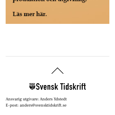
Back
To
Top
Ansvarig utgivare: Anders Ydstedt
E-post: anders@svensktidskrift.se