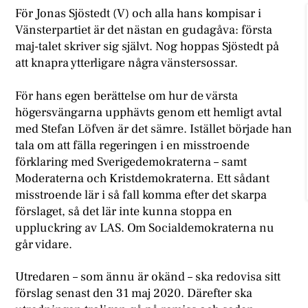
För Jonas Sjöstedt (V) och alla hans kompisar i
Vänsterpartiet är det nästan en gudagåva: första
maj-talet skriver sig självt. Nog hoppas Sjöstedt på
att knapra ytterligare några vänstersossar.
För hans egen berättelse om hur de värsta
högersvängarna upphävts genom ett hemligt avtal
med Stefan Löfven är det sämre. Istället började han
tala om att fälla regeringen i en misstroende
förklaring med Sverigedemokraterna – samt
Moderaterna och Kristdemokraterna. Ett sådant
misstroende lär i så fall komma efter det skarpa
förslaget, så det lär inte kunna stoppa en
uppluckring av LAS. Om Socialdemokraterna nu
går vidare.
Utredaren – som ännu är okänd – ska redovisa sitt
förslag senast den 31 maj 2020. Därefter ska