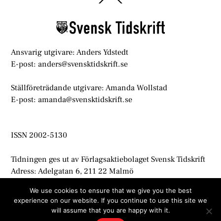
To
Top
Ansvarig utgivare: Anders Ydstedt
E-post: anders@svensktidskrift.se
Ställföreträdande utgivare: Amanda Wollstad
E-post: amanda@svensktidskrift.se
ISSN 2002-5130
Tidningen ges ut av Förlagsaktiebolaget Svensk Tidskrift
Adress: Adelgatan 6, 211 22 Malmö
info@svensktidskrift.se
We use cookies to ensure that we give you the best
experience on our website. If you continue to use this site we
© Svensk Tidskrift 2021
will assume that you are happy with it.