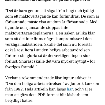
”Det är bara genom att säga ifrån högt och tydligt
som ett maktövertagande kan förhindras. De som är
förbannade måste visa att dom är förbannade. Med
tigande och jamsande stoppas inte
maktövertagandeplanerna. Den saken är lika klar
som att det inte finns några kompromisser i den
verkliga maktstriden. Skulle det som nu förestår
också resultera i att den heliga arbetarrörelsen
förlorar sin gloria så är det verkligen ingen stor
förlust. Snarast skulle det vara mycket nyttigt – för
Sveriges framtid.”
Veckans rekommenderade läsning ur arkivet är
”Om den heliga arbetarrörelsen” av Janerik Larsson
från 1982. Hela artikeln kan läsas
här
, och väljer
man att göra det i PDF-format blir läsbarheten
betydligt bättre.