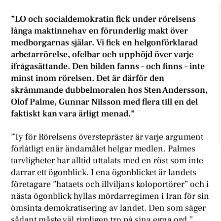
”LO och socialdemokratin fick under rörelsens
långa maktinnehav en förunderlig makt över
medborgarnas själar. Vi fick en helgonförklarad
arbetarrörelse, ofelbar och upphöjd över varje
ifrågasättande. Den bilden fanns – och finns – inte
minst inom rörelsen. Det är därför den
skrämmande dubbelmoralen hos Sten Andersson,
Olof Palme, Gunnar Nilsson med flera till en del
faktiskt kan vara ärligt menad.”
”Ty för Rörelsens överstepräster är varje argument
förlåtligt enär ändamålet helgar medlen. Palmes
tarvligheter har alltid uttalats med en röst som inte
darrar ett ögonblick. I ena ögonblicket är landets
företagare ”hataets och illviljans koloportörer” och i
nästa ögonblick hyllas mördarregimen i Iran för sin
ömsinta demokratisering av landet. Den som säger
sådant måste väl rimligen tro på sina egna ord.”