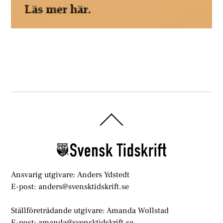
Back
To
Top
Ansvarig utgivare: Anders Ydstedt
E-post: anders@svensktidskrift.se
Ställföreträdande utgivare: Amanda Wollstad
E-post: amanda@svensktidskrift.se