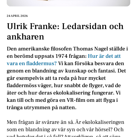
24 APRIL 2026
Ulrik Franke: Ledarsidan och
ankharen
Den amerikanske filosofen Thomas Nagel ställde i
en berömd uppsats 1974 frågan:
Hur är det att
vara en fladdermus?
Vi kan försöka besvara den
genom en blandning av kunskap och fantasi. Det
går exempelvis att ta reda på hur mycket
fladdermöss väger, hur snabbt de flyger, vad de
äter och hur deras ekolokalisering fungerar. Vi
kan till och med göra en VR-film om att flyga i
trånga utrymmen på natten.
Men frågan är svårare än så. Är ekolokaliseringen
som en blandning av vår syn och vår hörsel? Och
vad betyder det i så fall? Att verkligen, så att säga