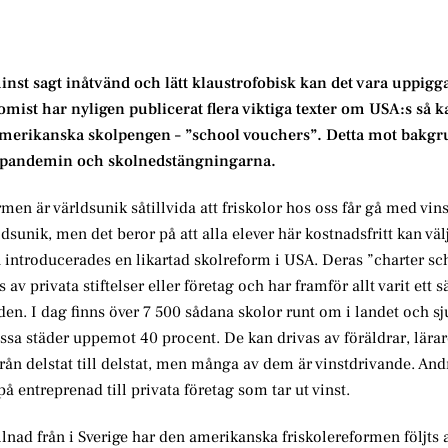
nst sagt inåtvänd och lätt klaustrofobisk kan det vara uppig
omist har nyligen publicerat flera viktiga texter om USA:s så k
amerikanska skolpengen – ”school vouchers”. Detta mot bakgr
av pandemin och skolnedstängningarna.
rmen är världsunik såtillvida att friskolor hos oss får gå med vins
dsunik, men det beror på att alla elever här kostnadsfritt kan väl
en introducerades en likartad skolreform i USA. Deras ”charter s
av privata stiftelser eller företag och har framför allt varit ett sät
n. I dag finns över 7 500 sådana skolor runt om i landet och sj
issa städer uppemot 40 procent. De kan drivas av föräldrar, lärar
från delstat till delstat, men många av dem är vinstdrivande. And
 entreprenad till privata företag som tar ut vinst.
lnad från i Sverige har den amerikanska friskolereformen följts 