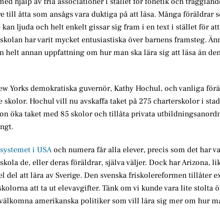
 med hjälp av fria associationer i stället för fonetik och tragglan
e till åtta som ansågs vara duktiga på att läsa. Många föräldrar s
kan ljuda och helt enkelt gissar sig fram i en text i stället för att
i skolan har varit mycket entusiastiska över barnens framsteg. Ä
 en helt annan uppfattning om hur man ska lära sig att läsa än de
New Yorks demokratiska guvernör, Kathy Hochul, och vanliga föräl
e skolor. Hochul vill nu avskaffa taket på 275 charterskolor i st
hon öka taket med 85 skolor och tillåta privata utbildningsanordn
ngt.
ssystemet i USA
och numera får alla elever, precis som det har var
skola de, eller deras föräldrar, själva väljer. Dock har Arizona, l
el del att lära av Sverige. Den svenska friskolereformen tillåter 
skolorna att ta ut elevavgifter. Tänk om vi kunde vara lite stolta ö
välkomna amerikanska politiker som vill lära sig mer om hur m