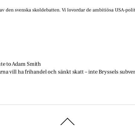
s av den svenska skoldebatten. Vi lovordar de ambitiösa USA-poli
bute to Adam Smith
rna vill ha frihandel och sänkt skatt – inte Bryssels subve
Back
To
Top