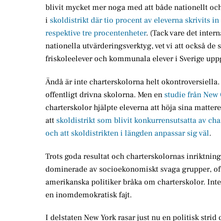
blivit mycket mer noga med att både nationellt och
i
skoldistrikt där tio procent av eleverna skrivits i
respektive tre procentenheter
. (Tack vare det inter
nationella utvärderingsverktyg, vet vi att också de
friskoleelever och kommunala elever i Sverige uppg
Ändå är inte charterskolorna helt okontroversiella
offentligt drivna skolorna. Men en
studie från New
charterskolor hjälpte eleverna att höja sina matte
att
skoldistrikt som blivit konkurrensutsatta av char
och att skoldistrikten i längden anpassar sig väl
.
Trots goda resultat och charterskolornas inriktning
dominerade av socioekonomiskt svaga grupper, oft
amerikanska politiker bråka om charterskolor. Inte
en inomdemokratisk fajt.
I delstaten New York rasar just nu en politisk stri