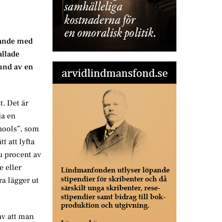
gande med
allade
und av en
t. Det är
ja en
chools”, som
t att lyfta
u procent av
e eller
ra lägger ut
av att man