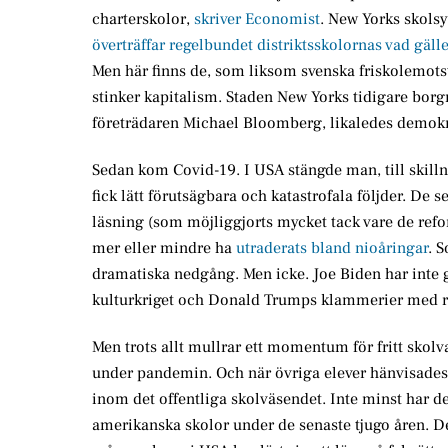
charterskolor,
skriver Economist
. New Yorks skolsy
överträffar regelbundet distriktsskolornas vad gälle
Men här finns de, som liksom svenska friskolemotst
stinker kapitalism. Staden New Yorks tidigare borg
företrädaren Michael Bloomberg, likaledes demokra
Sedan kom Covid-19. I USA stängde man, till skillna
fick lätt förutsägbara och katastrofala följder. D
läsning (som möjliggjorts mycket tack vare de refo
mer eller mindre ha
utraderats bland nioåringar
. 
dramatiska nedgång. Men icke. Joe Biden har inte gj
kulturkriget och Donald Trumps klammerier med rä
Men trots allt mullrar ett momentum för fritt skol
under pandemin. Och när övriga elever hänvisades t
inom det offentliga skolväsendet. Inte minst har det
amerikanska skolor under de senaste tjugo åren. Det