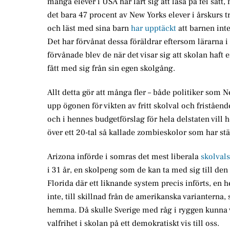
många elever i USA har lärt sig att läsa på fel sätt,
det bara 47 procent av New Yorks elever i årskurs tr
och läst med sina barn
har upptäckt
att barnen inte 
Det har förvånat dessa föräldrar eftersom lärarna 
förvånade blev de när det visar sig att skolan haft
fått med sig från sin egen skolgång.
Allt detta gör att många fler – både politiker som 
upp ögonen för vikten av fritt skolval och friståend
och i hennes budgetförslag för hela delstaten vill 
över ett 20-tal så kallade zombieskolor som har stä
Arizona införde i somras det mest liberala
skolval
i 31 år, en skolpeng som de kan ta med sig till den 
Florida där ett liknande system precis införts, en h
inte, till skillnad från de amerikanska varianterna, 
hemma. Då skulle Sverige med råg i ryggen kunna 
valfrihet i skolan på ett demokratiskt vis till oss.