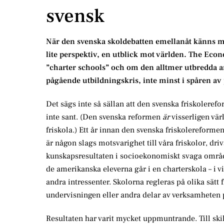
svensk
När den svenska skoldebatten emellanåt känns mi
lite perspektiv, en utblick mot världen. The Econ
”charter schools” och om den alltmer utbredda 
pågående utbildningskris, inte minst i spåren 
Det sägs inte så sällan att den svenska friskolerefo
inte sant. (Den svenska reformen
är
visserligen värl
friskola.) Ett år innan den svenska friskolereform
är någon slags motsvarighet till våra friskolor, drivs 
kunskapsresultaten i socioekonomiskt svaga område
de amerikanska eleverna går i en charterskola – i v
andra intressenter. Skolorna regleras på olika sätt 
undervisningen eller andra delar av verksamheten på
Resultaten har varit mycket uppmuntrande. Till skil