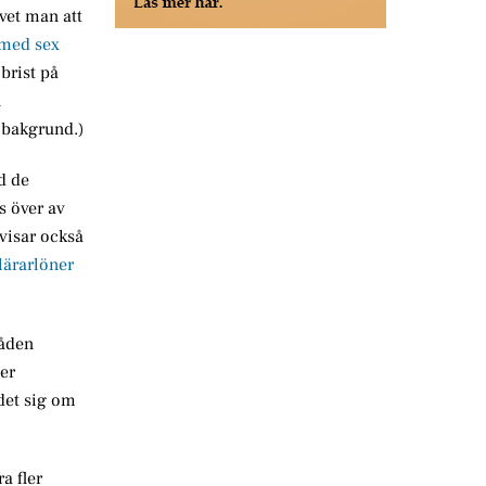
vet man att
s med sex
 brist på
n
 bakgrund.)
d de
s över av
 visar också
 lärarlöner
råden
er
det sig om
a fler