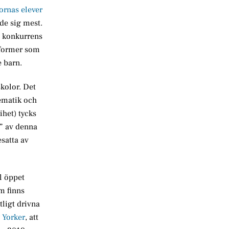
ornas elever
jde sig mest.
d konkurrens
reformer som
 barn.
skolor. Det
tematik och
het) tycks
t” av denna
esatta av
l öppet
m finns
tligt drivna
 Yorker
, att