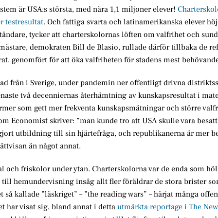
stem är USA:s största, med nära 1,1 miljoner elever!
Charterskol
r testresultat
. Och fattiga svarta och latinamerikanska elever hö
åndare, tycker att charterskolornas löften om valfrihet och sun
mästare, demokraten Bill de Blasio, rullade därför tillbaka de 
t, genomfört för att öka valfriheten för stadens mest behövande
d från i Sverige, under pandemin ner offentligt drivna distrikts
e senaste två decenniernas återhämtning av kunskapsresultat i ma
rmer som gett mer frekventa kunskapsmätningar och större valfri
Som Economist skriver: ”man kunde tro att USA skulle vara besat
ort utbildning till sin hjärtefråga, och republikanerna är mer b
ttvisan än något annat.
val och friskolor under ytan. Charterskolorna var de enda som höl
ill hemundervisning insåg allt fler föräldrar de stora brister so
 så kallade ”läskriget” – ”the reading wars” – härjat många offen
 har visat sig, bland annat i detta
utmärkta reportage i The New