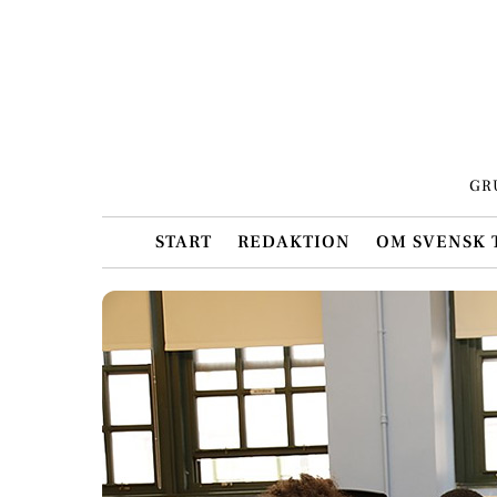
Skip
to
content
GR
START
REDAKTION
OM SVENSK 