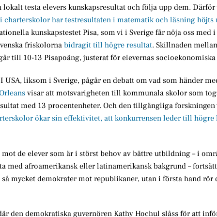
 lokalt testa elevers kunskapsresultat och följa upp dem. Därför 
n i charterskolor har testresultaten i matematik och läsning höjt
nationella kunskapstestet Pisa, som vi i Sverige får nöja oss med i
 svenska friskolorna
bidragit till högre resultat
. Skillnaden mella
år till 10-13 Pisapoäng, justerat för elevernas socioekonomiska
. I USA, liksom i Sverige, pågår en debatt om vad som händer me
 Orleans
visar att motsvarigheten till kommunala skolor som tog
resultat med 13 procentenheter. Och den tillgängliga forskningen
terskolor ökar sin effektivitet, att konkurrensen leder till högre
 mot de elever som är i störst behov av bättre utbildning – i om
a med afroamerikansk eller latinamerikansk bakgrund – fortsätt
 så mycket demokrater mot republikaner, utan i första hand rör 
d där den demokratiska guvernören Kathy Hochul slåss för att inför