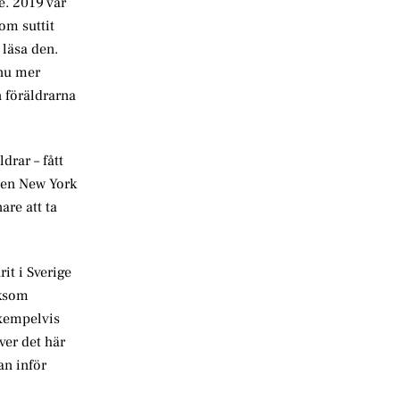
de. 2019 var
om suttit
 läsa den.
nnu mer
n föräldrarna
drar – fått
aden New York
are att ta
it i Sverige
iksom
exempelvis
ver det här
an inför