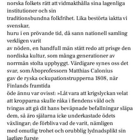
norska folkets rätt att vidmakthålla sina lagenliga
institutioner och sin
traditionsbundna folkfrihet. Lika bestörta iaktta vi
svenskar,
huru i en prövande tid, då sann nationell samling
verkligen varit
av nöden, en handfull män stått redo att prisge den
nordiska kultur, som många generationer av
norrmän stolta uppbyggt. Värdigare synes oss det
svar, som Åboprofessorn Matthias Calonius
gav de ryska ockupationstrupperna 1808, när
Finlands framtida
öde ännu var ovisst: »Låt vara att krigslyckan velat
att kropparna skulle råka i fiendens våld och
tvingas att gå dit hans beväpnade befallningar släpa
dem, så äro själarna icke underkastade ödets
växlingar; de förbliva vad de varit, nämligen
med omutlig trohet och orubblig lydnadsplikt sin
laglige furste