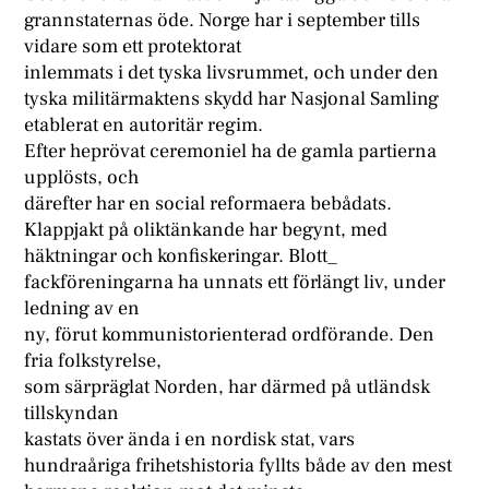
grannstaternas öde. Norge har i september tills
vidare som ett protektorat
inlemmats i det tyska livsrummet, och under den
tyska militärmaktens skydd har Nasjonal Samling
etablerat en autoritär regim.
Efter heprövat ceremoniel ha de gamla partierna
upplösts, och
därefter har en social reformaera bebådats.
Klappjakt på oliktänkande har begynt, med
häktningar och konfiskeringar. Blott_
fackföreningarna ha unnats ett förlängt liv, under
ledning av en
ny, förut kommunistorienterad ordförande. Den
fria folkstyrelse,
som särpräglat Norden, har därmed på utländsk
tillskyndan
kastats över ända i en nordisk stat, vars
hundraåriga frihetshistoria fyllts både av den mest