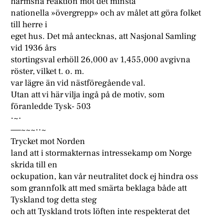
harmsna reaktion mot det minsta
nationella »övergrepp» och av målet att göra folket
till herre i
eget hus. Det må antecknas, att Nasjonal Samling
vid 1936 års
stortingsval erhöll 26,000 av 1,455,000 avgivna
röster, vilket t. o. m.
var lägre än vid nästföregående val.
Utan att vi här vilja ingå på de motiv, som
föranledde Tysk- 503
·~·
—–~~~··~
Trycket mot Norden
land att i stormakternas intressekamp om Norge
skrida till en
ockupation, kan vår neutralitet dock ej hindra oss
som grannfolk att med smärta beklaga både att
Tyskland tog detta steg
och att Tyskland trots löften inte respekterat det