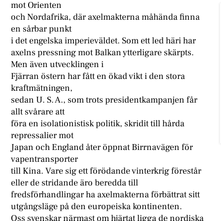
mot Orienten
och Nordafrika, där axelmakterna måhända finna
en sårbar punkt
i det engelska imperieväldet. Som ett led häri har
axelns pressning mot Balkan ytterligare skärpts.
Men även utvecklingen i
Fjärran östern har fått en ökad vikt i den stora
kraftmätningen,
sedan U. S. A., som trots presidentkampanjen får
allt svårare att
föra en isolationistisk politik, skridit till hårda
repressalier mot
Japan och England åter öppnat Birrnavägen för
vapentransporter
till Kina. Vare sig ett förödande vinterkrig förestår
eller de stridande äro beredda till
fredsförhandlingar ha axelmakterna förbättrat sitt
utgångsläge på den europeiska kontinenten.
Oss svenskar närmast om hjärtat ligga de nordiska