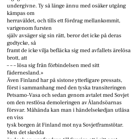
undergivne. Ty så länge ännu med osäker utgång
kämpas om
herraväldet, och tills ett fördrag mellankommit,
varigenom fursten
själv avsäger sig sin rätt, beror det icke på deras
godtycke, så
framt de icke vilja befläcka sig med avfallets ärelösa
brott, att
– – – lösa sig från förbindelsen med sitt
fädernesland.»
Även Finland har på sistone ytterligare pressats,
först i sammanhang med den tyska transiteringen
Petsamo-Vasa och sedan genom avtalet med Sovjet
om den restlösa demoleringen av Ålandsöarnas
försvar. Måhända kan man i händelsekedjan utläsa
en viss
tysk borgen åt Finland mot nya Sovjetframstötar.
Men det skedda