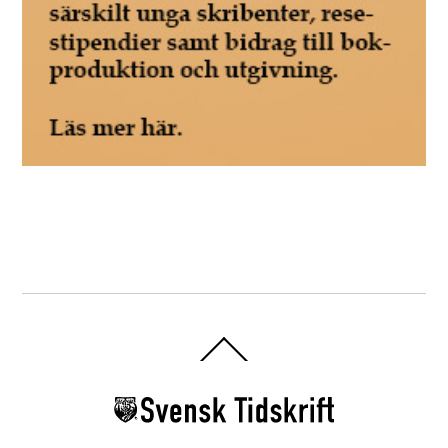
Back
To
Top