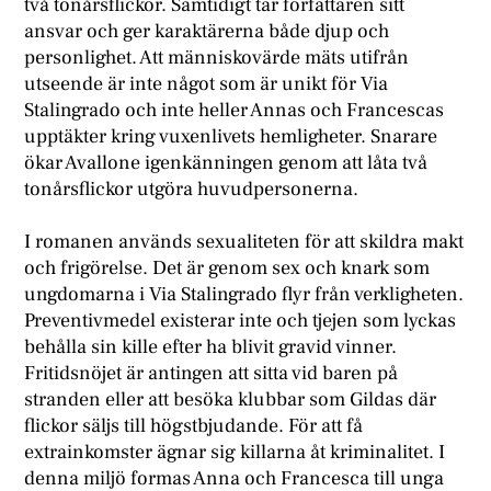
två tonårsflickor. Samtidigt tar författaren sitt
ansvar och ger karaktärerna både djup och
personlighet. Att människovärde mäts utifrån
utseende är inte något som är unikt för Via
Stalingrado och inte heller Annas och Francescas
upptäkter kring vuxenlivets hemligheter. Snarare
ökar Avallone igenkänningen genom att låta två
tonårsflickor utgöra huvudpersonerna.
I romanen används sexualiteten för att skildra makt
och frigörelse. Det är genom sex och knark som
ungdomarna i Via Stalingrado flyr från verkligheten.
Preventivmedel existerar inte och tjejen som lyckas
behålla sin kille efter ha blivit gravid vinner.
Fritidsnöjet är antingen att sitta vid baren på
stranden eller att besöka klubbar som Gildas där
flickor säljs till högstbjudande. För att få
extrainkomster ägnar sig killarna åt kriminalitet. I
denna miljö formas Anna och Francesca till unga