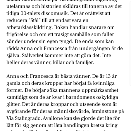
utelämnas och historien skildras till tonerna av det
tidiga 00-talets discomusik. Det är orättvist att
reducera ”Stål” till att endast vara en
arbetarklasskildring. Boken handlar snarare om
frigörelse och om ett trasigt samhälle som faller
sönder under sin egen tyngd. De enda som kan
rädda Anna och Francesca från undergången är de
själva. Stålverket kommer inte att göra det. Inte
heller deras vänner, killar och familjer.
Anna och Francesca är bästa vänner. De är 13 år
gamla och deras kroppar har börjat få kvinnliga
former. De börjar söka männens uppmärksamhet
samtidigt som de är kvar i barndomens oskyldiga
glitter. Det är deras kroppar och utseende som är
avgörande för deras människovärde, åtminstone på
Via Stalingrado. Avallone kanske gjorde det lite för
lätt för sig genom att låta handlingen kretsa kring