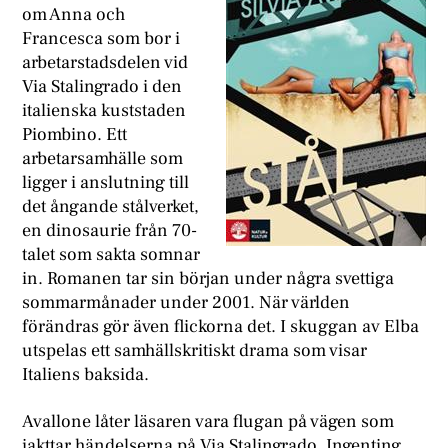
om Anna och
Francesca som bor i
arbetarstadsdelen vid
Via Stalingrado i den
italienska kuststaden
Piombino. Ett
arbetarsamhälle som
ligger i anslutning till
det ångande stålverket,
en dinosaurie från 70-
talet som sakta somnar
in. Romanen tar sin början under några svettiga
sommarmånader under 2001. När världen
förändras gör även flickorna det. I skuggan av Elba
utspelas ett samhällskritiskt drama som visar
Italiens baksida.
Avallone låter läsaren vara flugan på vägen som
iakttar händelserna på Via Stalingrado. Ingenting