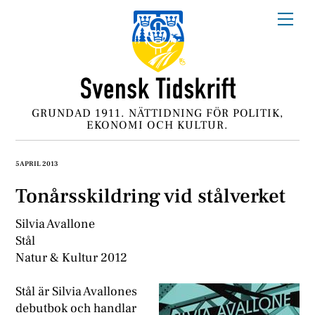
Skip
Me
to
content
GRUNDAD 1911. NÄTTIDNING FÖR POLITIK,
EKONOMI OCH KULTUR.
5 APRIL 2013
Tonårsskildring vid stålverket
Silvia Avallone
Stål
Natur & Kultur 2012
Stål är Silvia Avallones
debutbok och handlar