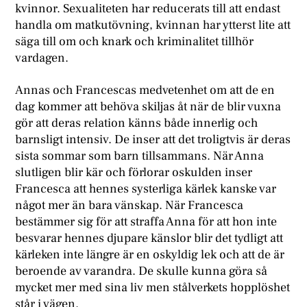
kvinnor. Sexualiteten har reducerats till att endast
handla om matkutövning, kvinnan har ytterst lite att
säga till om och knark och kriminalitet tillhör
vardagen.
Annas och Francescas medvetenhet om att de en
dag kommer att behöva skiljas åt när de blir vuxna
gör att deras relation känns både innerlig och
barnsligt intensiv. De inser att det troligtvis är deras
sista sommar som barn tillsammans. När Anna
slutligen blir kär och förlorar oskulden inser
Francesca att hennes systerliga kärlek kanske var
något mer än bara vänskap. När Francesca
bestämmer sig för att straffa Anna för att hon inte
besvarar hennes djupare känslor blir det tydligt att
kärleken inte längre är en oskyldig lek och att de är
beroende av varandra. De skulle kunna göra så
mycket mer med sina liv men stålverkets hopplöshet
står i vägen.