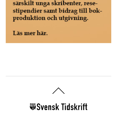
Back
To
Top