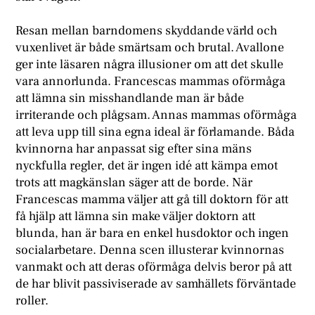
Resan mellan barndomens skyddande värld och
vuxenlivet är både smärtsam och brutal. Avallone
ger inte läsaren några illusioner om att det skulle
vara annorlunda. Francescas mammas oförmåga
att lämna sin misshandlande man är både
irriterande och plågsam. Annas mammas oförmåga
att leva upp till sina egna ideal är förlamande. Båda
kvinnorna har anpassat sig efter sina mäns
nyckfulla regler, det är ingen idé att kämpa emot
trots att magkänslan säger att de borde. När
Francescas mamma väljer att gå till doktorn för att
få hjälp att lämna sin make väljer doktorn att
blunda, han är bara en enkel husdoktor och ingen
socialarbetare. Denna scen illusterar kvinnornas
vanmakt och att deras oförmåga delvis beror på att
de har blivit passiviserade av samhällets förväntade
roller.