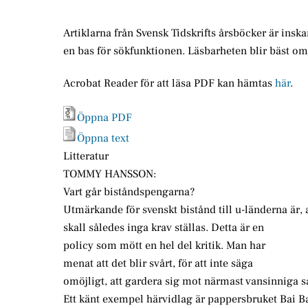
Artiklarna från Svensk Tidskrifts årsböcker är insk
en bas för sökfunktionen. Läsbarheten blir bäst o
Acrobat Reader för att läsa PDF kan hämtas
här
.
Öppna PDF
Öppna text
Litteratur
TOMMY HANSSON:
Vart går biståndspengarna?
Utmärkande för svenskt bistånd till u-länderna är, a
skall således inga krav ställas. Detta är en
policy som mött en hel del kritik. Man har
menat att det blir svårt, för att inte säga
omöjligt, att gardera sig mot närmast vansinniga s
Ett känt exempel härvidlag är pappersbruket Bai 