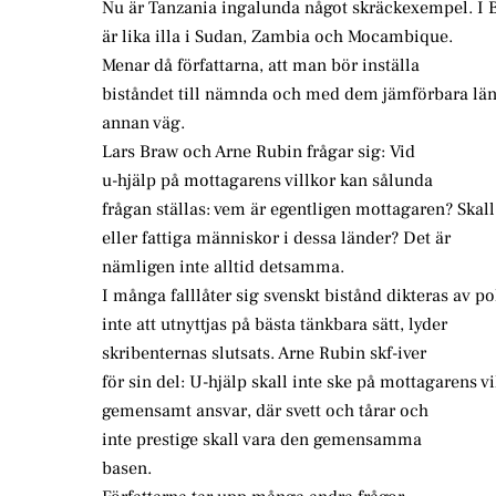
Nu är Tanzania ingalunda något skräckexempel. I B
är lika illa i Sudan, Zambia och Mocambique.
Menar då författarna, att man bör inställa
biståndet till nämnda och med dem jämförbara län
annan väg.
Lars Braw och Arne Rubin frågar sig: Vid
u-hjälp på mottagarens villkor kan sålunda
frågan ställas: vem är egentligen mottagaren? Skall 
eller fattiga människor i dessa länder? Det är
nämligen inte alltid detsamma.
I många falllåter sig svenskt bistånd dikteras av p
inte att utnyttjas på bästa tänkbara sätt, lyder
skribenternas slutsats. Arne Rubin skf-iver
för sin del: U-hjälp skall inte ske på mottagarens vil
gemensamt ansvar, där svett och tårar och
inte prestige skall vara den gemensamma
basen.