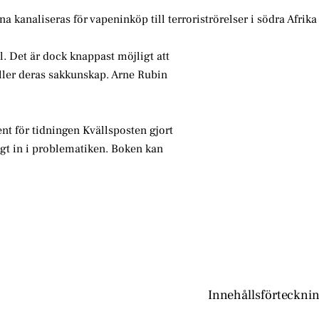
rna kanaliseras för vapeninköp till terroriströrelser i södra Afri
l. Det är dock knappast möjligt att
eller deras sakkunskap. Arne Rubin
nt för tidningen Kvällsposten gjort
ängt in i problematiken. Boken kan
Innehållsförteckni