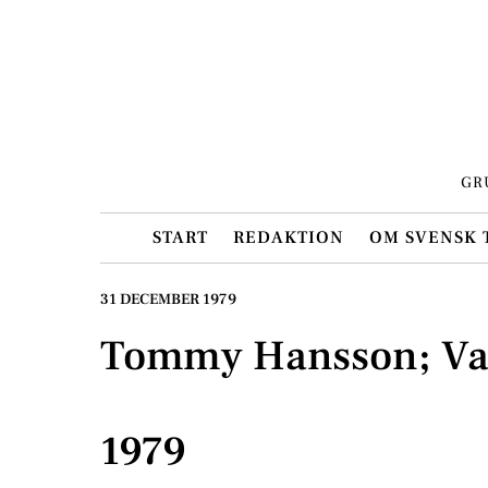
Skip
to
content
GR
START
REDAKTION
OM SVENSK 
31 DECEMBER 1979
Tommy Hansson; Var
1979