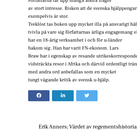
Författarna tar upp många andra frågor
av stort intresse. Risken att de svenska hjälppenga
exempelvis är stor.
Tveklöst tas boken upp mycket illa på ansvarigt hål
tvivla på vare sig författarnas ärliga engagemang 
har en 18-årig verksamhet i och för u-länder
bakom sig. Han har varit FN-ekonom. Lars
Braw har i egenskap av resande utrikeskorresponde
vidsträckta resor i Afrika och därvid ordentligt tr
med andra ord anbefallas som en mycket
tungt vägande kritik av svensk u-hjälp.
Erik Anners; Värdet av regementshistoria