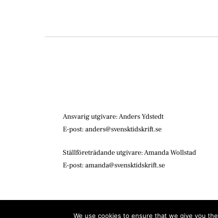
Ansvarig utgivare: Anders Ydstedt
E-post: anders@svensktidskrift.se
Ställföreträdande utgivare: Amanda Wollstad
E-post: amanda@svensktidskrift.se
We use cookies to ensure that we give you the 