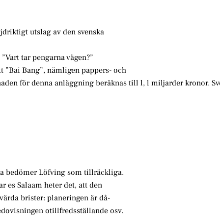
ljdriktigt utslag av den svenska
n ”Vart tar pengarna vägen?”
 ett ”Bai Bang”, nämligen pappers- och
den för denna anläggning beräknas till l, l miljarder kronor. Sv
na bedömer Löfving som tillräckliga.
ar es Salaam heter det, att den
ärda brister: planeringen är då-
dovisningen otillfredsställande osv.