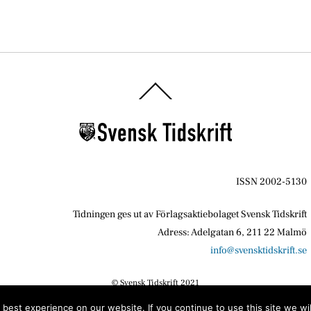
Back
To
Top
ISSN 2002-5130
Tidningen ges ut av Förlagsaktiebolaget Svensk Tidskrift
Adress: Adelgatan 6, 211 22 Malmö
info@svensktidskrift.se
© Svensk Tidskrift 2021
best experience on our website. If you continue to use this site we wil