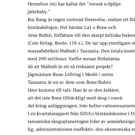
Hernelius (m) har kallat det ”svensk u-hjälps
jättebaby.”
Bai Bang är ingen isolerad företeelse, endast ett fö
biståndslinjen. Det hävdar La1·s Braw och
Arne Rubin, författare till den skarpt kritiska boke
(Cete förlag, Borås, 118 s.). De tar upp ytterligare
massafabriken Mufindi i Tanzania. Den totala kostna
med 200 miUoner. Varför menar författarna
då att Mufindi är ett så tveksamt projekt?
Jägmästare Rune Löfving i Moshi i norra
Tanzania är en av dem som Braw/Rubin
låter komma till tals. Han är av den åsikten,
att det inte finns tillräckligt med skog i områ-
det kring anläggningen. Inte heller vattenresurser
l en kvartalsrapport från SIDA:s biståndskontor i D
tanzaniska skogsplaneringen lider av anmärkningsv
lig, administrationen ineffektiv, den ekonomiska re