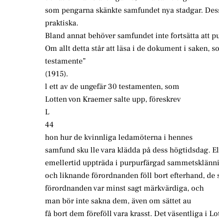
som pengarna skänkte samfundet nya stadgar. Dessa
praktiska.
Bland annat behöver samfundet inte fortsätta att p
Om allt detta står att läsa i de dokument i saken
testamente”
(1915).
l ett av de ungefär 30 testamenten, som
Lotten von Kraemer salte upp, föreskrev
L
44
hon hur de kvinnliga ledamöterna i hennes
samfund sku lle vara klädda på dess högtidsdag. 
emellertid uppträda i purpurfärgad sammetsklänni
och liknande förordnanden föll bort efterhand, de s
förordnanden var minst sagt märkvärdiga, och
man bör inte sakna dem, även om sättet au
få bort dem föreföll vara krasst. Det väsentliga i L