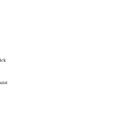
ick
uist