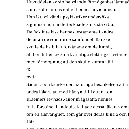
Huvuddelen av sin betydande förmögenhet lämnade h
som skulle bildas enligt hennes anvisningar.
Hon lät två kända psykiatriker undersöka
sig innan hon undertecknade sin sista viUa.
De fick inte läsa hennes testamente i andra
delar än de som rörde samfundet. Kanske
skulle de ha blivit förvånade om de funnit,
att hon till en av sina kvinnliga släktingar testam
med förhoppning att den skulle komma till
43
nytta.
Sådant, och kanske den naturliga bes,·ikelsen att int
andra läkare att med hän yn till Lotten ,·on
Kraemers le\’nads,·anor ifrågasätta hennes
fulla förstånd. Landquist kallade dessa läkares o
om en ansvarighet, som går över deras binsla och
Här