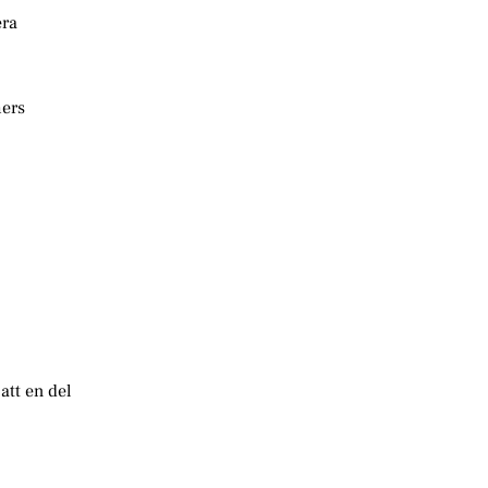
era
mers
att en del