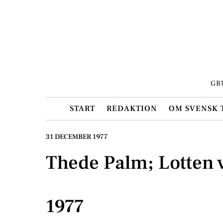
Skip
to
content
GR
START
REDAKTION
OM SVENSK 
31 DECEMBER 1977
Thede Palm; Lotten
1977