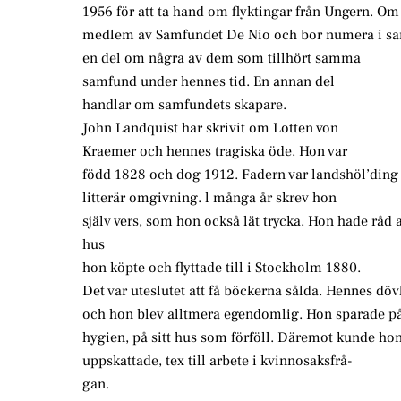
1956 för att ta hand om flyktingar från Ungern. Om a
medlem av Samfundet De Nio och bor numera i samfun
en del om några av dem som tillhört samma
samfund under hennes tid. En annan del
handlar om samfundets skapare.
John Landquist har skrivit om Lotten von
Kraemer och hennes tragiska öde. Hon var
född 1828 och dog 1912. Fadern var landshöl’ding 
litterär omgivning. l många år skrev hon
själv vers, som hon också lät trycka. Hon hade råd a
hus
hon köpte och flyttade till i Stockholm 1880.
Det var uteslutet att få böckerna sålda. Hennes dö
och hon blev alltmera egendomlig. Hon sparade på 
hygien, på sitt hus som förföll. Däremot kunde ho
uppskattade, tex till arbete i kvinnosaksfrå-
gan.