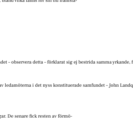
, bland vilka fanns för sin tid framstå-
t – observera detta – förklarat sig ej bestrida samma yrkande, f
 av ledamöterna i det nyss konstituerade samfundet – John Landq
r. De senare fick resten av förmö-