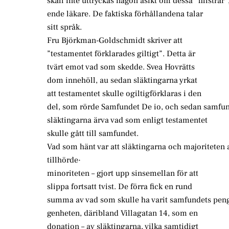
skall inte uttryckas någon åsikt om dessa ”filistrar”
ende läkare. De faktiska förhållandena talar
sitt språk.
Fru Björkman-Goldschmidt skriver att
”testamentet förklarades giltigt”. Detta är
tvärt emot vad som skedde. Svea Hovrätts
dom innehöll, au sedan släktingarna yrkat
att testamentet skulle ogiltigförklaras i den
del, som rörde Samfundet De io, och sedan samfunde
släktingarna ärva vad som enligt testamentet
skulle gått till samfundet.
Vad som hänt var att släktingarna och majoriteten
tillhörde·
minoriteten – gjort upp sinsemellan för att
slippa fortsatt tvist. De förra fick en rund
summa av vad som skulle ha varit samfundets penga
genheten, däribland Villagatan 14, som en
donation – av släktingarna, vilka samtidigt