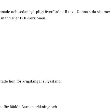
annade och sedan hjälpligt överförda till text. Denna sida ska me
m man väljer PDF-versionen.
etade hon för krigsfångar i Ryssland.
örst för Rädda Barnens räkning och