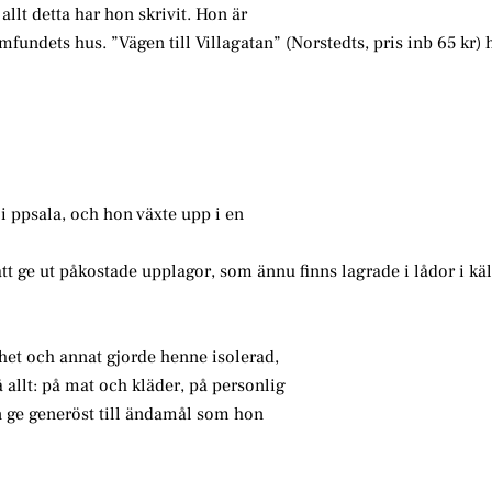
llt detta har hon skrivit. Hon är
dets hus. ”Vägen till Villagatan” (Norstedts, pris inb 65 kr) h
i ppsala, och hon växte upp i en
tt ge ut påkostade upplagor, som ännu finns lagrade i lådor i käll
vhet och annat gjorde henne isolerad,
allt: på mat och kläder, på personlig
n ge generöst till ändamål som hon