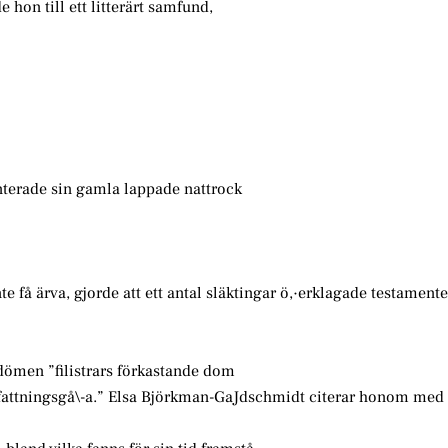
on till ett litterärt samfund,
enterade sin gamla lappade nattrock
e få ärva, gjorde att ett antal släktingar ö,·erklagade testamente
mdömen ”filistrars förkastande dom
 fattningsgå\-a.” Elsa Björkman-GaJdschmidt citerar honom med 