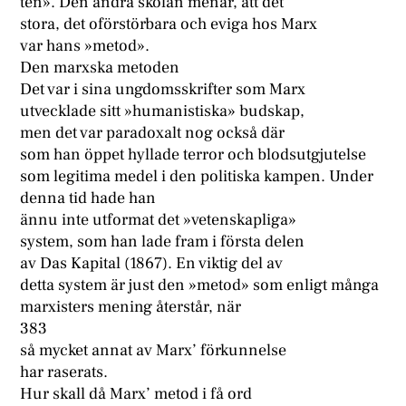
ten». Den andra skolan menar, att det
stora, det oförstörbara och eviga hos Marx
var hans »metod».
Den marxska metoden
Det var i sina ungdomsskrifter som Marx
utvecklade sitt »humanistiska» budskap,
men det var paradoxalt nog också där
som han öppet hyllade terror och blodsutgjutelse
som legitima medel i den politiska kampen. Under
denna tid hade han
ännu inte utformat det »vetenskapliga»
system, som han lade fram i första delen
av Das Kapital (1867). En viktig del av
detta system är just den »metod» som enligt många
marxisters mening återstår, när
383
så mycket annat av Marx’ förkunnelse
har raserats.
Hur skall då Marx’ metod i få ord