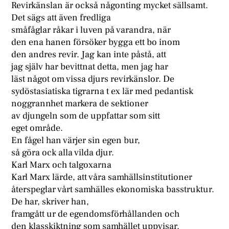
Revirkänslan är också någonting mycket sällsamt.
Det sägs att även fredliga
småfåglar råkar i luven på varandra, när
den ena hanen försöker bygga ett bo inom
den andres revir. Jag kan inte påstå, att
jag själv har bevittnat detta, men jag har
läst något om vissa djurs revirkänslor. De
sydöstasiatiska tigrarna t ex lär med pedantisk
noggrannhet markera de sektioner
av djungeln som de uppfattar som sitt
eget område.
En fågel han värjer sin egen bur,
så göra ock alla vilda djur.
Karl Marx och talgoxarna
Karl Marx lärde, att våra samhällsinstitutioner
återspeglar vårt samhälles ekonomiska basstruktur.
De har, skriver han,
framgått ur de egendomsförhållanden och
den klasskiktning som samhället uppvisar.