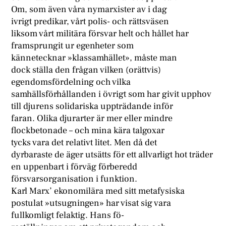
Om, som även våra nymarxister av i dag
ivrigt predikar, vårt polis- och rättsväsen
liksom vårt militära försvar helt och hållet har
framsprungit ur egenheter som
kännetecknar »klassamhället», måste man
dock ställa den frågan vilken (orättvis)
egendomsfördelning och vilka
samhällsförhållanden i övrigt som har givit upphov
till djurens solidariska uppträdande inför
faran. Olika djurarter är mer eller mindre
flockbetonade – och mina kära talgoxar
tycks vara det relativt litet. Men då det
dyrbaraste de äger utsätts för ett allvarligt hot träder
en uppenbart i förväg förberedd
försvarsorganisation i funktion.
Karl Marx’ ekonomilära med sitt metafysiska
postulat »utsugningen» har visat sig vara
fullkomligt felaktig. Hans fö-