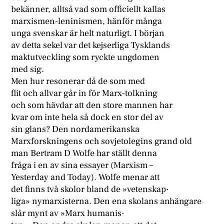
bekänner, alltså vad som officiellt kallas
marxismen-leninismen, hänför många
unga svenskar är helt naturligt. I början
av detta sekel var det kejserliga Tysklands
maktutveckling som ryckte ungdomen
med sig.
Men hur resonerar då de som med
flit och allvar går in för Marx-tolkning
och som hävdar att den store mannen har
kvar om inte hela så dock en stor del av
sin glans? Den nordamerikanska
Marxforskningens och sovjetolegins grand old
man Bertram D Wolfe har ställt denna
fråga i en av sina essayer (Marxism –
Yesterday and Today). Wolfe menar att
det finns två skolor bland de »vetenskap·
liga» nymarxisterna. Den ena skolans anhängare
slår mynt av »Marx humanis·