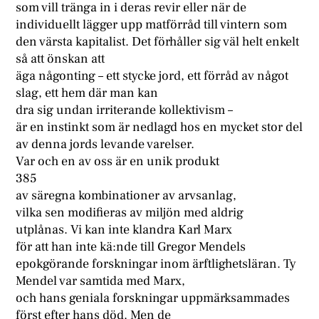
som vill tränga in i deras revir eller när de
individuellt lägger upp matförråd till vintern som
den värsta kapitalist. Det förhåller sig väl helt enkelt
så att önskan att
äga någonting – ett stycke jord, ett förråd av något
slag, ett hem där man kan
dra sig undan irriterande kollektivism –
är en instinkt som är nedlagd hos en mycket stor del
av denna jords levande varelser.
Var och en av oss är en unik produkt
385
av säregna kombinationer av arvsanlag,
vilka sen modifieras av miljön med aldrig
utplånas. Vi kan inte klandra Karl Marx
för att han inte kä:nde till Gregor Mendels
epokgörande forskningar inom ärftlighetsläran. Ty
Mendel var samtida med Marx,
och hans geniala forskningar uppmärksammades
först efter hans död. Men de