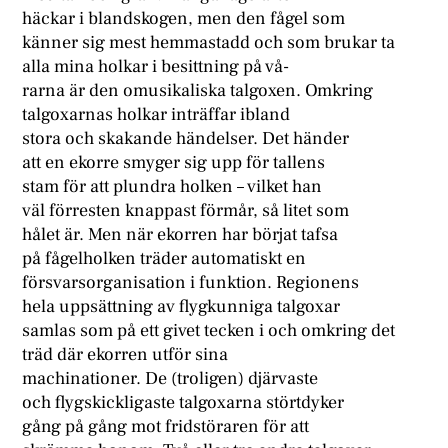
häckar i blandskogen, men den fågel som
känner sig mest hemmastadd och som brukar ta
alla mina holkar i besittning på vå-
rarna är den omusikaliska talgoxen. Omkring
talgoxarnas holkar inträffar ibland
stora och skakande händelser. Det händer
att en ekorre smyger sig upp för tallens
stam för att plundra holken – vilket han
väl förresten knappast förmår, så litet som
hålet är. Men när ekorren har börjat tafsa
på fågelholken träder automatiskt en
försvarsorganisation i funktion. Regionens
hela uppsättning av flygkunniga talgoxar
samlas som på ett givet tecken i och omkring det
träd där ekorren utför sina
machinationer. De (troligen) djärvaste
och flygskickligaste talgoxarna störtdyker
gång på gång mot fridstöraren för att