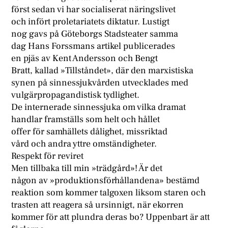
först sedan vi har socialiserat näringslivet
och infört proletariatets diktatur. Lustigt
nog gavs på Göteborgs Stadsteater samma
dag Hans Forssmans artikel publicerades
en pjäs av Kent Andersson och Bengt
Bratt, kallad »Tillståndet», där den marxistiska
synen på sinnessjukvården utvecklades med
vulgärpropagandistisk tydlighet.
De internerade sinnessjuka om vilka dramat
handlar framställs som helt och hållet
offer för samhällets dålighet, missriktad
vård och andra yttre omständigheter.
Respekt för reviret
Men tillbaka till min »trädgård»! Är det
någon av »produktionsförhållandena» bestämd
reaktion som kommer talgoxen liksom staren och
trasten att reagera så ursinnigt, när ekorren
kommer för att plundra deras bo? Uppenbart är att