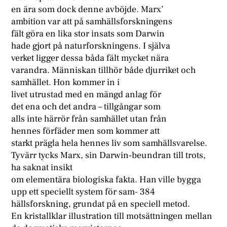
en ära som dock denne avböjde. Marx’
ambition var att på samhällsforskningens
fält göra en lika stor insats som Darwin
hade gjort på naturforskningens. I själva
verket ligger dessa båda fält mycket nära
varandra. Människan tillhör både djurriket och
samhället. Hon kommer in i
livet utrustad med en mängd anlag för
det ena och det andra – tillgångar som
alls inte härrör från samhället utan från
hennes förfäder men som kommer att
starkt prägla hela hennes liv som samhällsvarelse.
Tyvärr tycks Marx, sin Darwin-beundran till trots,
ha saknat insikt
om elementära biologiska fakta. Han ville bygga
upp ett speciellt system för sam- 384
hällsforskning, grundat på en speciell metod.
En kristallklar illustration till motsättningen mellan