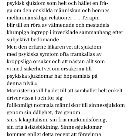
psykisk sjukdom som helt och hållet en frå-
ga om den enskilda människan och hennes
mellanmänskliga relationer . . . Terapin
blir till en röra av välmenade och mestadels
klumpiga ingrepp i invecklade sammanhang efter
subjektivt bedömande …
Men den erfarne läkaren vet att sjukdom
med psykiska symtom ofta framkallas av
kroppsliga orsaker och att nästan allt som
vi med säkerhet vet om orsakerna till
psykiska sjukdomar har hopsamlats på
denna nivå.»
Marxisterna vill ha det till att samhället helt enkelt
driver vissa i och för sig
fullkomligt normala människor till sinnessjukdom
genom sin dålighet, dvs genom
sin s k kapitalism, sin fria marknadsföring,
sin fria åsiktsbildning. Sinnessjukdomar
kommer enligt detta recept att försvinna