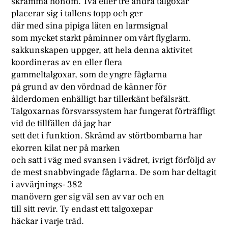
skrämma honom. Två eller tre andra talgoxar
placerar sig i tallens topp och ger
där med sina pipiga läten en larmsignal
som mycket starkt påminner om vårt flyglarm.
sakkunskapen uppger, att hela denna aktivitet
koordineras av en eller flera
gammeltalgoxar, som de yngre fåglarna
på grund av den vördnad de känner för
ålderdomen enhälligt har tillerkänt befälsrätt.
Talgoxarnas försvarssystem har fungerat förträffligt
vid de tillfällen då jag har
sett det i funktion. Skrämd av störtbombarna har
ekorren kilat ner på marken
och satt i väg med svansen i vädret, ivrigt förföljd av
de mest snabbvingade fåglarna. De som har deltagit
i avvärjnings- 382
manövern ger sig väl sen av var och en
till sitt revir. Ty endast ett talgoxepar
häckar i varje träd.