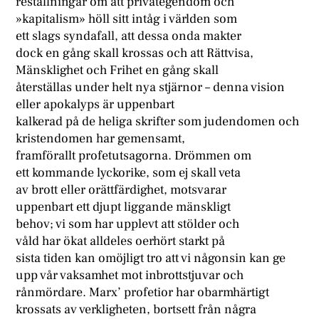
reställningar om att privategendom och
»kapitalism» höll sitt intåg i världen som
ett slags syndafall, att dessa onda makter
dock en gång skall krossas och att Rättvisa,
Mänsklighet och Frihet en gång skall
återställas under helt nya stjärnor – denna vision
eller apokalyps är uppenbart
kalkerad på de heliga skrifter som judendomen och
kristendomen har gemensamt,
framförallt profetutsagorna. Drömmen om
ett kommande lyckorike, som ej skall veta
av brott eller orättfärdighet, motsvarar
uppenbart ett djupt liggande mänskligt
behov; vi som har upplevt att stölder och
våld har ökat alldeles oerhört starkt på
sista tiden kan omöjligt tro att vi någonsin kan ge
upp vår vaksamhet mot inbrottstjuvar och
rånmördare. Marx’ profetior har obarmhärtigt
krossats av verkligheten, bortsett från några