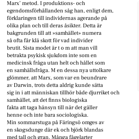
Marx’ metod. I produktions- och
egendomsförhållanden såg han, enligt dem,
förklaringen till individernas agerande på
olika plan och till deras åsikter. Detta är
bakgrunden till att »samhället» numera
så ofta får klä skott för vad individer
brutit. Sista modet är t o m att man vill
betrakta psykisk sjukdom inte som en
medicinsk fråga utan helt och hållet som
en samhällsfråga. M en dessa nya uttolkare
glömmer, att Marx, som var en beundrare
av Darwin, trots detta aldrig kunde sätta
sig in i att människan tillhör både djurriket och
samhället, att det finns biologiska
fakta att taga hänsyn till när det gäller
henne och inte bara sociologiska.
Min sommarstuga på Färingsö omges av
en skogsdunge där ek och björk blandas
med tall och gran. Många fågelarter