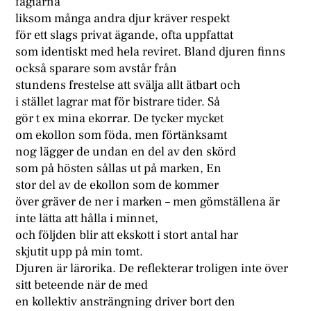
fåglarna
liksom många andra djur kräver respekt
för ett slags privat ägande, ofta uppfattat
som identiskt med hela reviret. Bland djuren finns
också sparare som avstår från
stundens frestelse att svälja allt ätbart och
i stället lagrar mat för bistrare tider. Så
gör t ex mina ekorrar. De tycker mycket
om ekollon som föda, men förtänksamt
nog lägger de undan en del av den skörd
som på hösten sållas ut på marken, En
stor del av de ekollon som de kommer
över gräver de ner i marken – men gömställena är
inte lätta att hålla i minnet,
och följden blir att ekskott i stort antal har
skjutit upp på min tomt.
Djuren är lärorika. De reflekterar troligen inte över
sitt beteende när de med
en kollektiv ansträngning driver bort den