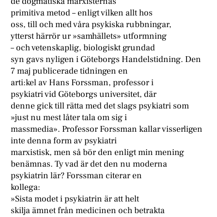
de dogmatiska marxisternas
primitiva metod – enligt vilken allt hos
oss, till och med våra psykiska rubbningar,
ytterst härrör ur »samhällets» utformning
– och vetenskaplig, biologiskt grundad
syn gavs nyligen i Göteborgs Handelstidning. Den
7 maj publicerade tidningen en
arti:kel av Hans Forssman, professor i
psykiatri vid Göteborgs universitet, där
denne gick till rätta med det slags psykiatri som
»just nu mest låter tala om sig i
massmedia». Professor Forssman kallar visserligen
inte denna form av psykiatri
marxistisk, men så bör den enligt min mening
benämnas. Ty vad är det den nu moderna
psykiatrin lär? Forssman citerar en
kollega:
»Sista modet i psykiatrin är att helt
skilja ämnet från medicinen och betrakta