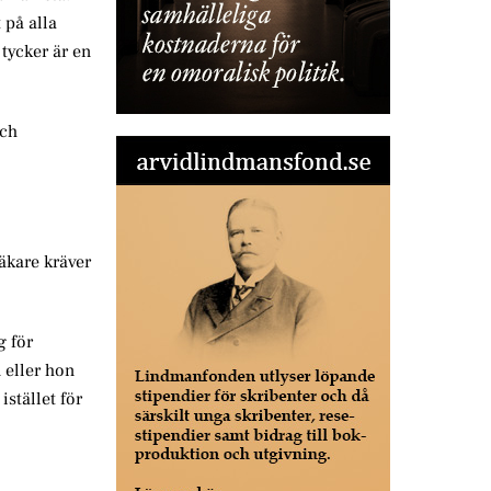
 på alla
tycker är en
och
Läkare kräver
g för
n eller hon
istället för