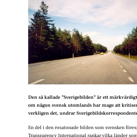
Den så kallade ”Sverigebilden” är ett märkvärdigt 
om någon svensk utomlands har mage att kritisera
verkligen det, undrar Sverigebildskorrespondent
En del i den rosatonade bilden som svensken förespr
Transparency International rankar vilka länder so