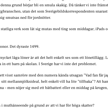
denna grund börjar bli en smula skakig. Då tänker vi inte främst
ggbranschen, utan det som Sverigebildskorrespondenten snarast 
 sig smutsas ned för jordnötter.
 statliga verk som lät sig mutas med ting som middagar, iPads 
ronor. Det dyraste 1499.
mycket låga löner är att det helt enkelt ses som ett lönetillägg. 
a in ett barn på skolan. I Sverige har vi inte det problemet.
 ett visst samröre med den numera kända utsagan ”Vad fan får ja
itt mellanmjölksideal, helt enkelt vill ha lite ”tillbaka”? Att ha
rna – men nöjer sig med ett båtbatteri eller en middag på krogen, 
ra i muthänseende på grund av att vi har för höga skatter?