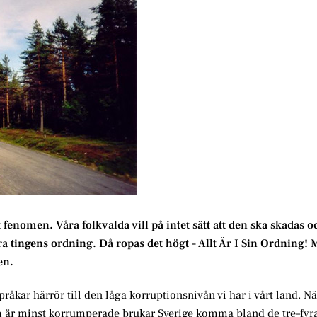
fenomen. Våra folkvalda vill på intet sätt att den ska skadas o
 tingens ordning. Då ropas det högt – Allt Är I Sin Ordning! 
en.
åkar härrör till den låga korruptionsnivån vi har i vårt land. Nä
m är minst korrumperade brukar Sverige komma bland de tre–fyra