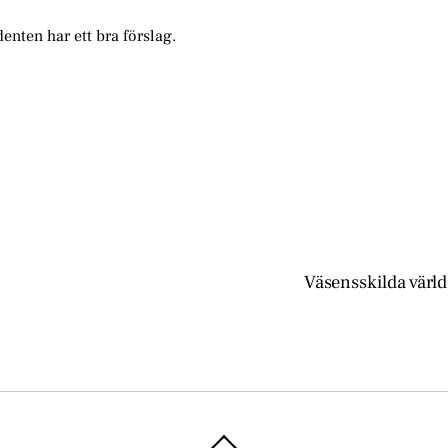
denten har ett bra förslag.
Väsensskilda värld
Back