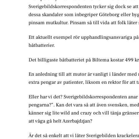
Sverigebildskorrespondenten tycker sig dock se att 
dessa skandaler som inbegriper Göteborg eller by
pinsam mutkultur. Pinsam så till vida att folk låter
Ett aktuellt exempel rör upphandlingsansvariga på
båtbatterier.
Det billigaste båtbatteriet på Biltema kostar 499 k
En anledning till att mutor är vanligt i länder med 
extra pengar av patienter, liksom en rektor för att t
Eller har vi det? Sverigebildskorrespondenten anar
pengarna?”. Kan det vara så att även svensken, med s
känner sig lite wild and crazy och vill tänja gränse
att våga gå helt Azerbajdzjan?
Är det så enkelt att vi låter Sverigebilden krackele