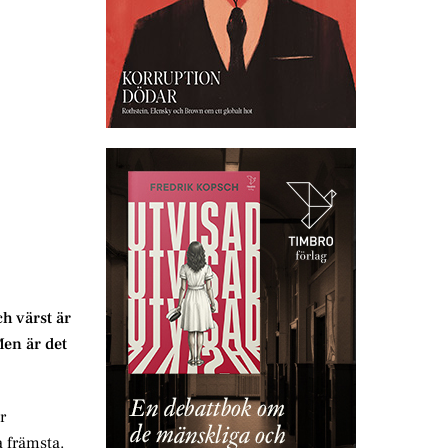
ch värst är
Men är det
r
 främsta.