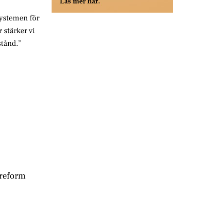
systemen för
 stärker vi
stånd.”
 reform