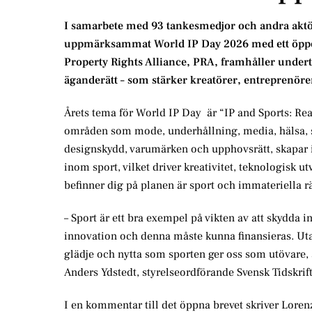
I samarbete med 93 tankesmedjor och andra aktör
uppmärksammat World IP Day 2026 med ett öppet 
Property Rights Alliance, PRA, framhåller underte
äganderätt – som stärker kreatörer, entreprenöre
Årets tema för World IP Day är “IP and Sports: Read
områden som mode, underhållning, media, hälsa, s
designskydd, varumärken och upphovsrätt, skapar 
inom sport, vilket driver kreativitet, teknologisk u
befinner dig på planen är sport och immateriella rä
– Sport är ett bra exempel på vikten av att skydda i
innovation och denna måste kunna finansieras. Uta
glädje och nytta som sporten ger oss som utövare, 
Anders Ydstedt, styrelseordförande Svensk Tidskrif
I en kommentar till det öppna brevet skriver Loren