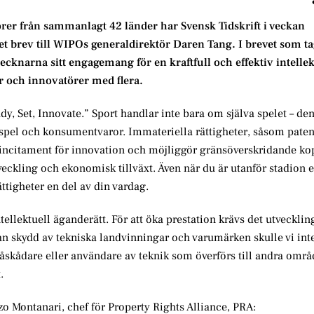
er från sammanlagt 42 länder har Svensk Tidskrift i veckan
brev till WIPOs generaldirektör Daren Tang. I brevet som ta
cknarna sitt engagemang för en kraftfull och effektiv intellek
r och innovatörer med flera.
y, Set, Innovate.” Sport handlar inte bara om själva spelet – de
pel och konsumentvaror. Immateriella rättigheter, såsom paten
incitament för innovation och möjliggör gränsöverskridande ko
tveckling och ekonomisk tillväxt. Även när du är utanför stadion e
ttigheter en del av din vardag.
ntellektuell äganderätt. För att öka prestation krävs det utveckli
n skydd av tekniska landvinningar och varumärken skulle vi inte
åskådare eller användare av teknik som överförs till andra områ
t.
zo Montanari, chef för Property Rights Alliance, PRA: