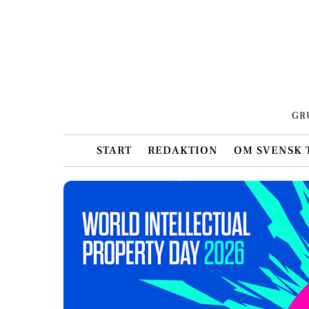
Skip
to
content
GR
START
REDAKTION
OM SVENSK 