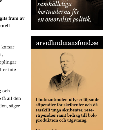
gits fram av
tuell
n korsar
t,
pplingar
ller inte
ng och
 få all den
den, säger