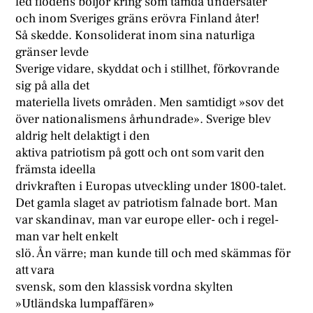
led flodens böljor kring som tamda undersåter
och inom Sveriges gräns erövra Finland åter!
Så skedde. Konsoliderat inom sina naturliga
gränser levde
Sverige vidare, skyddat och i stillhet, förkovrande
sig på alla det
materiella livets områden. Men samtidigt »sov det
över nationalismens århundrade». Sverige blev
aldrig helt delaktigt i den
aktiva patriotism på gott och ont som varit den
främsta ideella
drivkraften i Europas utveckling under 1800-talet.
Det gamla slaget av patriotism falnade bort. Man
var skandinav, man var europe eller- och i regel-
man var helt enkelt
slö. Ån värre; man kunde till och med skämmas för
att vara
svensk, som den klassisk vordna skylten
»Utländska lumpaffären»