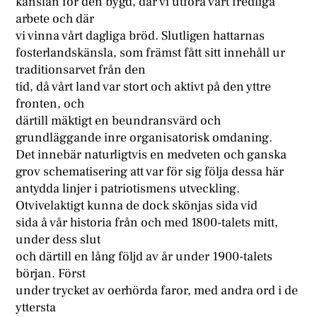
känslan för den bygd, där vi utföra vårt fredliga
arbete och där
vi vinna vårt dagliga bröd. Slutligen hattarnas
fosterlandskänsla, som främst fått sitt innehåll ur
traditionsarvet från den
tid, då vårt land var stort och aktivt på den yttre
fronten, och
därtill mäktigt en beundransvärd och
grundläggande inre organisatorisk omdaning.
Det innebär naturligtvis en medveten och ganska
grov schematisering att var för sig följa dessa här
antydda linjer i patriotismens utveckling.
Otvivelaktigt kunna de dock skönjas sida vid
sida å vår historia från och med 1800-talets mitt,
under dess slut
och därtill en lång följd av år under 1900-talets
början. Först
under trycket av oerhörda faror, med andra ord i de
yttersta