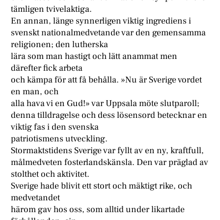
tämligen tvivelaktiga.
En annan, länge synnerligen viktig ingrediens i
svenskt nationalmedvetande var den gemensamma
religionen; den lutherska
lära som man hastigt och lätt anammat men
därefter fick arbeta
och kämpa för att få behålla. »Nu är Sverige vordet
en man, och
alla hava vi en Gud!» var Uppsala möte slutparoll;
denna tilldragelse och dess lösensord betecknar en
viktig fas i den svenska
patriotismens utveckling.
Stormaktstidens Sverige var fyllt av en ny, kraftfull,
målmedveten fosterlandskänsla. Den var präglad av
stolthet och aktivitet.
Sverige hade blivit ett stort och mäktigt rike, och
medvetandet
härom gav hos oss, som alltid under likartade