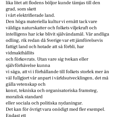
lika litet att flodens böljor kunde tämjas till den
grad, som skett
i vårt elektrifierade land.
Den höga materiella kultur vi ernått tack vare
väldiga naturskatter och folkets viljekraft och
intelligens har icke blivit självändamål. Vår andliga
odling, rik redan då Sverige var ett jämförelsevis
fattigt land och hotade att så förbli, har
vidmakthållits
och förkovrats. Utan vare sig tvekan eller
självförhävelse kunna
vi säga, att vi i förhållande till folkets storlek mer än
väl fullgjort vår anpart i världsutvecklingen, det må
gälla vetenskap och
konst, tekniska och organisatoriska framsteg,
moralisk standard
eller sociala och politiska nydaningar.
Det kan för övrigt vara onödigt med fler exempel.
Endast ett