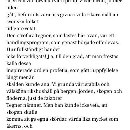
att vi rätt väl förvaltat våra pund, vilka därtill, ju mer
tiden
gått, befunnits vara oss givna i vida rikare mått än
svenska folket
tidigare vetat.
Den strof av Tegner, som lästes här ovan, var ett
handlingsprogram, som genast började efterlevas.
Hur fullständigt har det
icke förverkligats! J a, till den grad, att man frestas
kalla dessa
inspirerade ord en profetia, som gått i uppfyllelse
långt mer än
skalden kunde ana. Vi grunda vårt stabila och
välskötta rikshushåll på bergen, jorden, skogen och
floderna; just de faktorer
Tegner nämner. Men han kunde icke veta, att
skogen skulle
komma att ge egna skördar, värda lika mycket som
åkerns, och