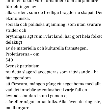
ännu en faktor vore förhanden: den allt jämnare
fördelningen av
alla värden, som de fredliga bragderna skapat. Den
ekonomiska,
sociala och politiska utjämning, som utan svårare
strider och
brytningar ägt rum i vårt land, har gjort hela folket
delaktigt
av de materiella och kulturella framstegen.
Proletärerna – om
540
Svensk patriotism
nu detta slagord accepteras som rättvisande – ha
fått egendom
att försvara, mången gång ett »eget hem» med allt
vad det innebär av rotfasthet; i varje fall en
levnadsstandard som i gemen ej
står efter något annat folks. Alla, även de ringaste,
medborgare