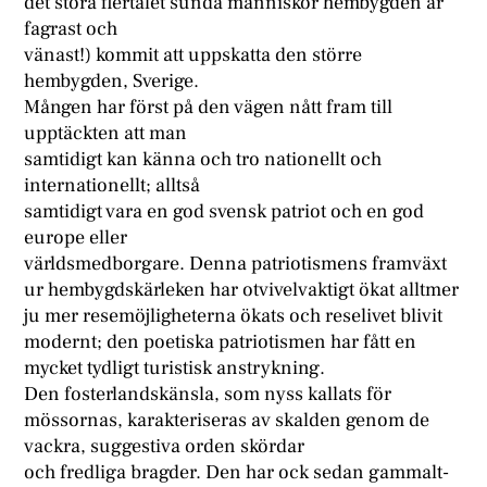
det stora flertalet sunda människor hembygden är
fagrast och
vänast!) kommit att uppskatta den större
hembygden, Sverige.
Mången har först på den vägen nått fram till
upptäckten att man
samtidigt kan känna och tro nationellt och
internationellt; alltså
samtidigt vara en god svensk patriot och en god
europe eller
världsmedborgare. Denna patriotismens framväxt
ur hembygdskärleken har otvivelvaktigt ökat alltmer
ju mer resemöjligheterna ökats och reselivet blivit
modernt; den poetiska patriotismen har fått en
mycket tydligt turistisk anstrykning.
Den fosterlandskänsla, som nyss kallats för
mössornas, karakteriseras av skalden genom de
vackra, suggestiva orden skördar
och fredliga bragder. Den har ock sedan gammalt-