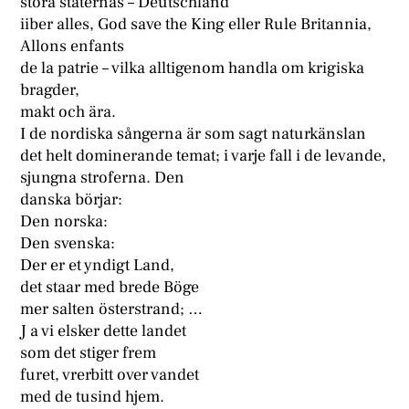
stora staternas – Deutschland
iiber alles, God save the King eller Rule Britannia,
Allons enfants
de la patrie – vilka alltigenom handla om krigiska
bragder,
makt och ära.
I de nordiska sångerna är som sagt naturkänslan
det helt dominerande temat; i varje fall i de levande,
sjungna stroferna. Den
danska börjar:
Den norska:
Den svenska:
Der er et yndigt Land,
det staar med brede Böge
mer salten österstrand; …
J a vi elsker dette landet
som det stiger frem
furet, vrerbitt over vandet
med de tusind hjem.