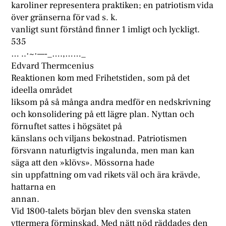
karoliner representera praktiken; en patriotism vida
över gränserna för vad s. k.
vanligt sunt förstånd finner 1 imligt och lyckligt.
535
… ..·~·—-_….,……_
Edvard Thermcenius
Reaktionen kom med Frihetstiden, som på det
ideella området
liksom på så många andra medför en nedskrivning
och konsolidering på ett lägre plan. Nyttan och
förnuftet sattes i högsätet på
känslans och viljans bekostnad. Patriotismen
försvann naturligtvis ingalunda, men man kan
säga att den »klövs». Mössorna hade
sin uppfattning om vad rikets väl och ära krävde,
hattarna en
annan.
Vid 1800-talets början blev den svenska staten
yttermera förminskad. Med nätt nöd räddades den