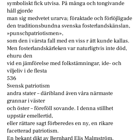
symboliskt fick utvisa. På många och tongivande
håll gjorde
man sig medvetet urarva; föraktade och förlöjligade
den traditionsbundna svenska fosterlandskänslan,
»punschpatriotismen»,
som den i värsta fall med en viss r ätt kunde kallas.
Men fosterlandskärleken var naturligtvis inte död,
ehuru den
vid en jämförelse med folkstämningar, ide- och
viljeliv i de flesta
536
Svensk patriotism
andra stater – däribland även våra närmaste
grannar i väster
och öster – föreföll sovande. I denna stillhet
uppstår emellertid,
eller rättare sagt förberedes en ny, en rikare
facetterad patriotism.
En bekant dikt av Bernhard Elis Malmström,