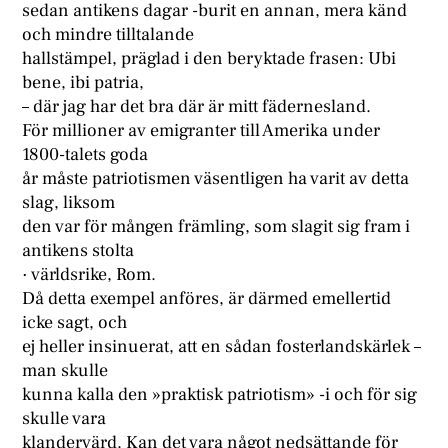
sedan antikens dagar -burit en annan, mera känd
och mindre tilltalande
hallstämpel, präglad i den beryktade frasen: Ubi
bene, ibi patria,
– där jag har det bra där är mitt fädernesland.
För millioner av emigranter till Amerika under
1800-talets goda
år måste patriotismen väsentligen ha varit av detta
slag, liksom
den var för mången främling, som slagit sig fram i
antikens stolta
· världsrike, Rom.
Då detta exempel anföres, är därmed emellertid
icke sagt, och
ej heller insinuerat, att en sådan fosterlandskärlek –
man skulle
kunna kalla den »praktisk patriotism» -i och för sig
skulle vara
klandervärd. Kan det vara något nedsättande för