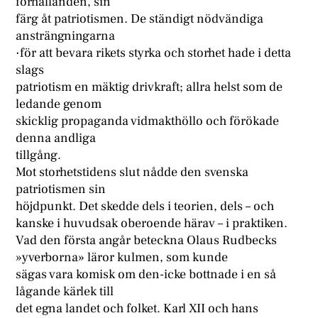
förhållanden, sin
färg åt patriotismen. De ständigt nödvändiga
ansträngningarna
·för att bevara rikets styrka och storhet hade i detta
slags
patriotism en mäktig drivkraft; allra helst som de
ledande genom
skicklig propaganda vidmakthöllo och förökade
denna andliga
tillgång.
Mot storhetstidens slut nådde den svenska
patriotismen sin
höjdpunkt. Det skedde dels i teorien, dels – och
kanske i huvudsak oberoende härav – i praktiken.
Vad den första angår beteckna Olaus Rudbecks
»yverborna» läror kulmen, som kunde
sägas vara komisk om den-icke bottnade i en så
lågande kärlek till
det egna landet och folket. Karl XII och hans