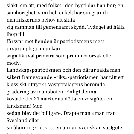
släkt, sin ätt, med folket i den bygd där han bor; en
samhörighet, som helt enkelt har sin grund i
människornas behov att sluta
sig samman till gemensamt skydd. Tvånget att hålla
ihop till
försvar mot fienden är patriotismens mest
ursprungliga, man kan
säga lika väl primära som primitiva orsak eller
motiv.
Landskapspatriotismen och den därur sakta men
säkert framväxande »riks»-patriotismen har fått ett
klassiskt uttryck i Västgötalagens berömda
gradering av mansboten. Enligt denna
kostade det 21 marker att döda en västgöte- en
landsman! Men
sedan blev det billigare. Dräpte man »man från
Svealand eller
smålänning», d. v. s. en annan svensk än västgöte,