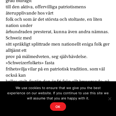
grad bidragit
till den aktiva, offervilliga patriotismens
återupplivande hos vårt
folk och som är det största och stoltaste, en liten
nation under
århundraden presterat, kunna även andra nämnas.
Schweiz med
sitt språkligt splittrade men nationellt eniga folk ger
alltjämt ett
prov på målmedveten, seg självhävdelse.
»Schweizerfolkets» fasta
frihetsvilja vilar på en patriotisk tradition, som väl
också kan
kallas stolt, fastän den är fri från allt braverande; på
samma
We use cookies to ensure that we give you the best
experience on our website. If you continue to use this site we
gång ideell och nyktert saklig.
will assume that you are happy with it.
Kanske även vårt land kan nämnas i detta
sammanhang, trots
OK
vår omisskännliga nationella förslappning under