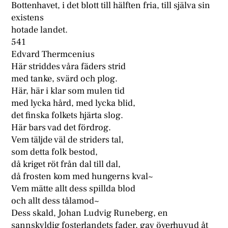
Bottenhavet, i det blott till hälften fria, till själva sin
existens
hotade landet.
541
Edvard Thermcenius
Här striddes våra fäders strid
med tanke, svärd och plog.
Här, här i klar som mulen tid
med lycka hård, med lycka blid,
det finska folkets hjärta slog.
Här bars vad det fördrog.
Vem täljde väl de striders tal,
som detta folk bestod,
då kriget röt från dal till dal,
då frosten kom med hungerns kval~
Vem mätte allt dess spillda blod
och allt dess tålamod~
Dess skald, Johan Ludvig Runeberg, en
sannskyldig fosterlandets fader, gav överhuvud åt