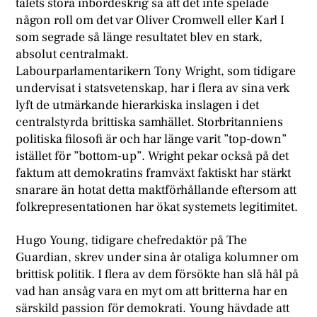
talets stora inbördeskrig sa att det inte spelade
någon roll om det var Oliver Cromwell eller Karl I
som segrade så länge resultatet blev en stark,
absolut centralmakt.
Labourparlamentarikern Tony Wright, som tidigare
undervisat i statsvetenskap, har i flera av sina verk
lyft de utmärkande hierarkiska inslagen i det
centralstyrda brittiska samhället. Storbritanniens
politiska filosofi är och har länge varit ”top-down”
istället för ”bottom-up”. Wright pekar också på det
faktum att demokratins framväxt faktiskt har stärkt
snarare än hotat detta maktförhållande eftersom att
folkrepresentationen har ökat systemets legitimitet.
Hugo Young, tidigare chefredaktör på The
Guardian, skrev under sina år otaliga kolumner om
brittisk politik. I flera av dem försökte han slå hål på
vad han ansåg vara en myt om att britterna har en
särskild passion för demokrati. Young hävdade att