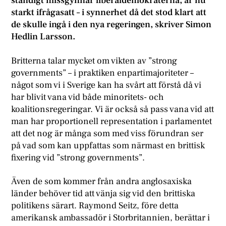
ständigt missgynnar liberaldemokraterna, är nu
starkt ifrågasatt – i synnerhet då det stod klart att
de skulle ingå i den nya regeringen, skriver Simon
Hedlin Larsson.
B
ritterna talar mycket om vikten av ”strong
governments” – i praktiken enpartimajoriteter –
något som vi i Sverige kan ha svårt att förstå då vi
har blivit vana vid både minoritets- och
koalitionsregeringar. Vi är också så pass vana vid att
man har proportionell representation i parlamentet
att det nog är många som med viss förundran ser
på vad som kan uppfattas som närmast en brittisk
fixering vid ”strong governments”.
Även de som kommer från andra anglosaxiska
länder behöver tid att vänja sig vid den brittiska
politikens särart. Raymond Seitz, före detta
amerikansk ambassadör i Storbritannien, berättar i