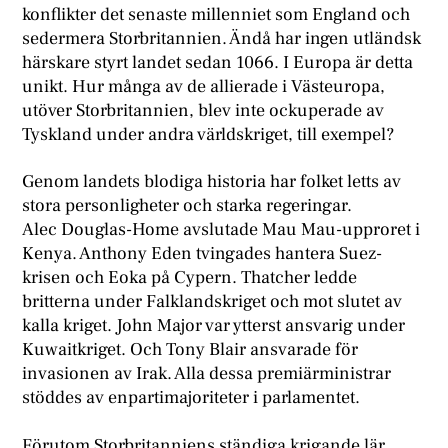
konflikter det senaste millenniet som England och
sedermera Storbritannien. Ändå har ingen utländsk
härskare styrt landet sedan 1066. I Europa är detta
unikt. Hur många av de allierade i Västeuropa,
utöver Storbritannien, blev inte ockuperade av
Tyskland under andra världskriget, till exempel?
Genom landets blodiga historia har folket letts av
stora personligheter och starka regeringar.
Alec Douglas-Home avslutade Mau Mau-upproret i
Kenya. Anthony Eden tvingades hantera Suez-
krisen och Eoka på Cypern. Thatcher ledde
britterna under Falklandskriget och mot slutet av
kalla kriget. John Major var ytterst ansvarig under
Kuwaitkriget. Och Tony Blair ansvarade för
invasionen av Irak. Alla dessa premiärministrar
stöddes av enpartimajoriteter i parlamentet.
F
örutom Storbritanniens ständiga krigande lär