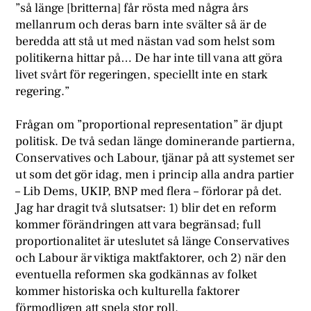
”så länge [britterna] får rösta med några års
mellanrum och deras barn inte svälter så är de
beredda att stå ut med nästan vad som helst som
politikerna hittar på… De har inte till vana att göra
livet svårt för regeringen, speciellt inte en stark
regering.”
F
rågan om ”proportional representation” är djupt
politisk. De två sedan länge dominerande partierna,
Conservatives och Labour, tjänar på att systemet ser
ut som det gör idag, men i princip alla andra partier
– Lib Dems, UKIP, BNP med flera – förlorar på det.
Jag har dragit två slutsatser: 1) blir det en reform
kommer förändringen att vara begränsad; full
proportionalitet är uteslutet så länge Conservatives
och Labour är viktiga maktfaktorer, och 2) när den
eventuella reformen ska godkännas av folket
kommer historiska och kulturella faktorer
förmodligen att spela stor roll.