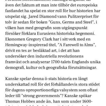
även det faktum att man inte tillhör det europeiska
fastlandet ha spelat en stor roll för hur historien har
utspelat sig. Jared Diamond vann Pulitzerpriset för
tolv år sedan för boken ”Guns, Germs and Steel”, i
vilken han med geografin som utgångspunkt
försöker förklara Eurasiens historiska hegemoni.
Ekonomen Gregory Clark har i sitt verk med en
Hemingway-inspirerad titel, ”A Farewell to Alms”,
drivit en tes av besläktad art, i det att han
undersöker den industriella revolutionens
framväxt och analyserar 1700-talets Englands unika
demografi, kultur och geografiska förutsättningar.
Kanske spelar denna ö-stats historia en långt
underskattad roll för det förhållandevis stora stödet
för dagens oproportionerliga valsystem som oftast
leder till ”strong governments”? Kanske spökar
Thomas Hobbes ande än, han som under 1600-