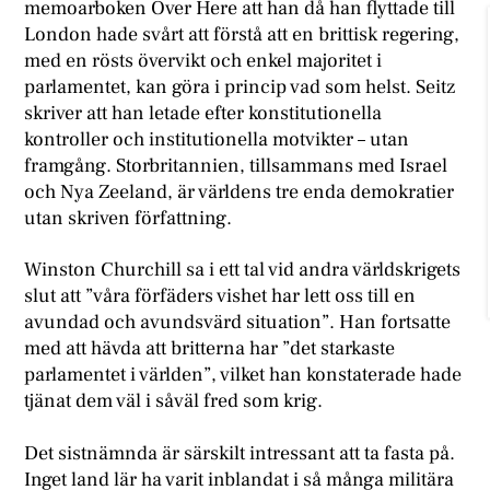
memoarboken Over Here att han då han flyttade till
London hade svårt att förstå att en brittisk regering,
med en rösts övervikt och enkel majoritet i
parlamentet, kan göra i princip vad som helst. Seitz
skriver att han letade efter konstitutionella
kontroller och institutionella motvikter – utan
framgång. Storbritannien, tillsammans med Israel
och Nya Zeeland, är världens tre enda demokratier
utan skriven författning.
W
inston Churchill sa i ett tal vid andra världskrigets
slut att ”våra förfäders vishet har lett oss till en
avundad och avundsvärd situation”. Han fortsatte
med att hävda att britterna har ”det starkaste
parlamentet i världen”, vilket han konstaterade hade
tjänat dem väl i såväl fred som krig.
Det sistnämnda är särskilt intressant att ta fasta på.
Inget land lär ha varit inblandat i så många militära