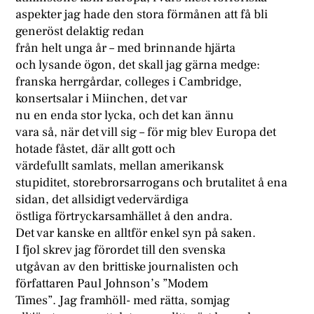
aspekter jag hade den stora förmånen att få bli
generöst delaktig redan
från helt unga år – med brinnande hjärta
och lysande ögon, det skall jag gärna medge:
franska herrgårdar, colleges i Cambridge,
konsertsalar i Miinchen, det var
nu en enda stor lycka, och det kan ännu
vara så, när det vill sig – för mig blev Europa det
hotade fåstet, där allt gott och
värdefullt samlats, mellan amerikansk
stupiditet, storebrorsarrogans och brutalitet å ena
sidan, det allsidigt vedervärdiga
östliga förtryckarsamhället å den andra.
Det var kanske en alltför enkel syn på saken.
I fjol skrev jag förordet till den svenska
utgåvan av den brittiske journalisten och
författaren Paul Johnson’s ”Modem
Times”. Jag framhöll- med rätta, somjag