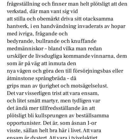
frågeställning och finner man helt plötsligt att den
verkstad, där man vant sig vid
att stilla och obemärkt driva sitt otacksamma
hantverk, i en handvändning invaderats av hopar
med ivriga, frågande och
bedyrande, bullrande och knuffande
medmänniskor – bland vilka man redan
urskiljer de livsdugliga kommande vinnarna, dem
som är på väg att inmuta den
nya vågen och göra den till försörjningsbas eller
åtminstone språngbräda – då
grips man av tjurighet och motsägelselust.
Det var visserligen trist att vara ensam,
och litet smått martyr, men tydligen var
det ändå mer tillfredsställande än att
plötsligt bli kullsprungen av beställsamma
opportunister. Det är, som åsnan I-or
visste, sällan helt bra här i livet. Att vara
ensam är dystert. Att vara i tvivelaktigt