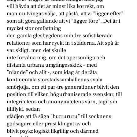
vill hävda att det är minst lika korrekt, om
man nu tvingas välja, att påstå, att vi ”ligger efter”
som att göra gällande att vi ”ligger före”. Det är i
mycket stor omfattning
den gamla glesbygdens mindre sofistikerade
relationer som har ryckt in i städerna. Att spå är
var.skligt, men det skulle
inte förvåna mig, om det opersonliga och
distanta urbana umgängesskick – med
”niande” och allt -, som idag är de täta
kontinentala storstadssamhällenas svala
smörjolja, om ett par-tre generationer blivit den
position till vilken högurbaniserade svenskar, till
integritetens och anonymitetens värn, tagit sin
tillflykt, sedan
glädjen att få säga ”hurrururu” till socknens
godsägare eller präst klingat av och
blivit psykologiskt likgiltig och därmed