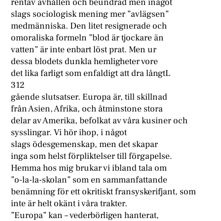
rentav avhållen och beundrad men inågot
slags sociologisk mening mer ”avlägsen”
medmänniska. Den litet resignerade och
omoraliska formeln ”blod är tjockare än
vatten” är inte enbart löst prat. Men ur
dessa blodets dunkla hemligheter vore
det lika farligt som enfaldigt att dra långtL
312
gående slutsatser. Europa är, till skillnad
från Asien, Afrika, och åtminstone stora
delar av Amerika, befolkat av våra kusiner och
sysslingar. Vi hör ihop, i något
slags ödesgemenskap, men det skapar
inga som helst förpliktelser till förgapelse.
Hemma hos mig brukar vi ibland tala om
”o-la-la-skolan” som en sammanfattande
benämning för ett okritiskt fransyskerifjant, som
inte är helt okänt i våra trakter.
”Europa” kan – vederbörligen hanterat,