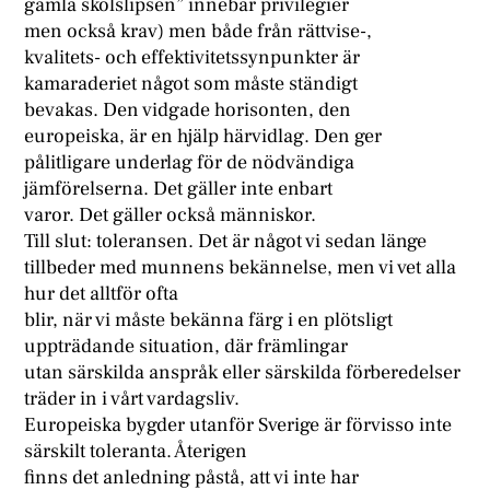
gamla skolslipsen” innebär privilegier
men också krav) men både från rättvise-,
kvalitets- och effektivitetssynpunkter är
kamaraderiet något som måste ständigt
bevakas. Den vidgade horisonten, den
europeiska, är en hjälp härvidlag. Den ger
pålitligare underlag för de nödvändiga
jämförelserna. Det gäller inte enbart
varor. Det gäller också människor.
Till slut: toleransen. Det är något vi sedan länge
tillbeder med munnens bekännelse, men vi vet alla
hur det alltför ofta
blir, när vi måste bekänna färg i en plötsligt
uppträdande situation, där främlingar
utan särskilda anspråk eller särskilda förberedelser
träder in i vårt vardagsliv.
Europeiska bygder utanför Sverige är förvisso inte
särskilt toleranta. Återigen
finns det anledning påstå, att vi inte har