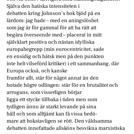
Själva den hatiska intensiteten i
debatten kring Johnson’s bok bjöd på en
lärdom: jag hade – med en aningslöshet
som jag är för gammal för att ha rätt att
begära överseende med – placerat in mitt
självklart positiva och nästan idylliska
europabegrepp (min eurocentricitet, sade
en ensidig och hätsk men på den punkten
inte helt vilseförd kritiker) i ett sammanhang, där
Europa också, och kanske
framför allt, står för något annat än den
hotade högre odlingen: står för en brutalitet och
arrogans, som visserligen börjar
ligga ett stycke tillbaka i tiden men som
tydligen ännu är starkt levande på sina
håll och som alltjämt kan få vissa bedö-
mare att bokstavligen se rött. Den våldsamma
debatten innefattade allsköns besvikna marxistiska