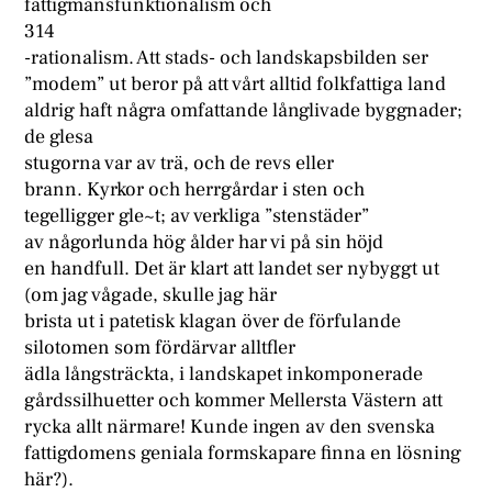
fattigmansfunktionalism och
314
-rationalism. Att stads- och landskapsbilden ser
”modem” ut beror på att vårt alltid folkfattiga land
aldrig haft några omfattande långlivade byggnader;
de glesa
stugorna var av trä, och de revs eller
brann. Kyrkor och herrgårdar i sten och
tegelligger gle~t; av verkliga ”stenstäder”
av någorlunda hög ålder har vi på sin höjd
en handfull. Det är klart att landet ser nybyggt ut
(om jag vågade, skulle jag här
brista ut i patetisk klagan över de förfulande
silotomen som fördärvar alltfler
ädla långsträckta, i landskapet inkomponerade
gårdssilhuetter och kommer Mellersta Västern att
rycka allt närmare! Kunde ingen av den svenska
fattigdomens geniala formskapare finna en lösning
här?).