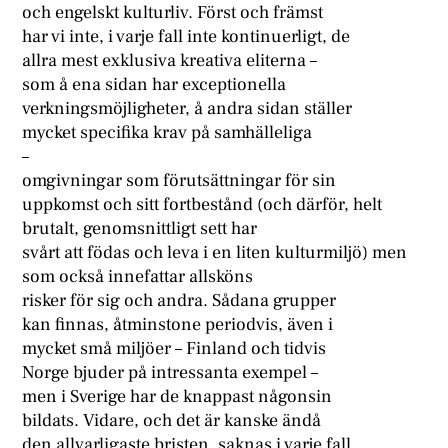
och engelskt kulturliv. Först och främst
har vi inte, i varje fall inte kontinuerligt, de
allra mest exklusiva kreativa eliterna –
som å ena sidan har exceptionella
verkningsmöjligheter, å andra sidan ställer
mycket specifika krav på samhälleliga
–
omgivningar som förutsättningar för sin
uppkomst och sitt fortbestånd (och därför, helt
brutalt, genomsnittligt sett har
svårt att födas och leva i en liten kulturmiljö) men
som också innefattar allsköns
risker för sig och andra. Sådana grupper
kan finnas, åtminstone periodvis, även i
mycket små miljöer – Finland och tidvis
Norge bjuder på intressanta exempel –
men i Sverige har de knappast någonsin
bildats. Vidare, och det är kanske ändå
den allvarligaste bristen, saknas i varje fall