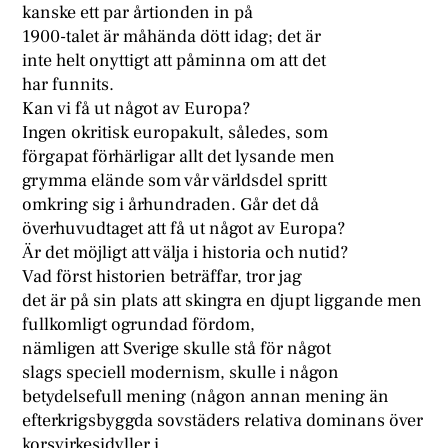
kanske ett par årtionden in på
1900-talet är måhända dött idag; det är
inte helt onyttigt att påminna om att det
har funnits.
Kan vi få ut något av Europa?
Ingen okritisk europakult, således, som
förgapat förhärligar allt det lysande men
grymma elände som vår världsdel spritt
omkring sig i århundraden. Går det då
överhuvudtaget att få ut något av Europa?
Är det möjligt att välja i historia och nutid?
Vad först historien beträffar, tror jag
det är på sin plats att skingra en djupt liggande men
fullkomligt ogrundad fördom,
nämligen att Sverige skulle stå för något
slags speciell modernism, skulle i någon
betydelsefull mening (någon annan mening än
efterkrigsbyggda sovstäders relativa dominans över
korsvirkesidyller i