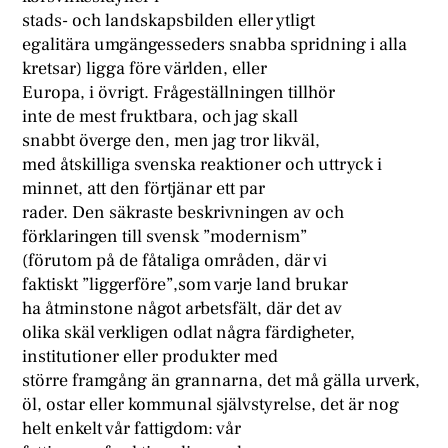
stads- och landskapsbilden eller ytligt
egalitära umgängesseders snabba spridning i alla
kretsar) ligga före världen, eller
Europa, i övrigt. Frågeställningen tillhör
inte de mest fruktbara, och jag skall
snabbt överge den, men jag tror likväl,
med åtskilliga svenska reaktioner och uttryck i
minnet, att den förtjänar ett par
rader. Den säkraste beskrivningen av och
förklaringen till svensk ”modernism”
(förutom på de fåtaliga områden, där vi
faktiskt ”liggerföre”,som varje land brukar
ha åtminstone något arbetsfält, där det av
olika skäl verkligen odlat några färdigheter,
institutioner eller produkter med
större framgång än grannarna, det må gälla urverk,
öl, ostar eller kommunal självstyrelse, det är nog
helt enkelt vår fattigdom: vår