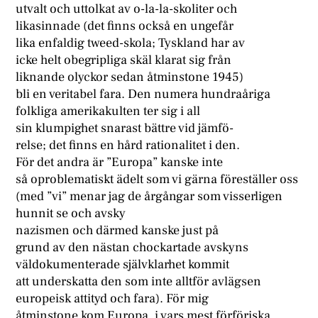
utvalt och uttolkat av o-la-la-skoliter och
likasinnade (det finns också en ungefår
lika enfaldig tweed-skola; Tyskland har av
icke helt obegripliga skäl klarat sig från
liknande olyckor sedan åtminstone 1945)
bli en veritabel fara. Den numera hundraåriga
folkliga amerikakulten ter sig i all
sin klumpighet snarast bättre vid jämfö-
relse; det finns en hård rationalitet i den.
För det andra är ”Europa” kanske inte
så oproblematiskt ädelt som vi gärna föreställer oss
(med ”vi” menar jag de årgångar som visserligen
hunnit se och avsky
nazismen och därmed kanske just på
grund av den nästan chockartade avskyns
väldokumenterade självklarhet kommit
att underskatta den som inte alltför avlägsen
europeisk attityd och fara). För mig
åtminstone kom Europa, i vars mest förföriska