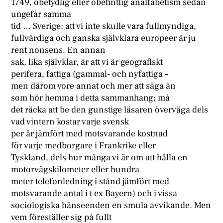
1749, obetydlig eller obefintlig analfabetism sedan
ungefår samma
tid … Sverige: att vi inte skulle vara fullmyndiga,
fullvärdiga och ganska självklara europeer är ju
rent nonsens. En annan
sak, lika självklar, är att vi är geografiskt
perifera, fattiga (gammal- och nyfattiga –
men därom vore annat och mer att säga än
som hör hemma i detta sammanhang; må
det räcka att be den gunstige läsaren överväga dels
vad vintern kostar varje svensk
per år jämfört med motsvarande kostnad
för varje medborgare i Frankrike eller
Tyskland, dels hur många vi är om att hålla en
motorvägskilometer eller hundra
meter telefonledning i stånd jämfört med
motsvarande antal i t ex Bayern) och i vissa
sociologiska hänseenden en smula avvikande. Men
vem föreställer sig på fullt