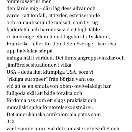
tomterusserier men
den lärde mig – däri låg dess allvar och
värde – att tonfall, attityder, estetiserande
och romantiserande talesätt, som ter sig
fjäderlätta och harmlösa vid ett high table
i Cambridge eller ett middagsbord i Tyskland,
Frankrike – eller för den delen Sverige – kan riva
upp halvläkta sår på
många håll i världen. Det finns angreppsvinklar och
jämförelsesituationer, i vilka
USA – detta litet klumpiga USA, som vi
”riktiga europeer” från början vant oss
vid att se en smula von oben- otvivelaktigt har
fullgoda skäl att både förakta och
fördöma oss som ett slags praktiskt och
moraliskt sjuka förstörelsekonstnärer.
Det amerikanska antikoloniala patos som
313
var levande ännu vid det s.enaste sekelskiftet och