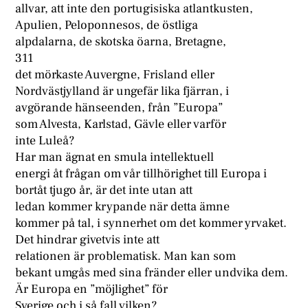
allvar, att inte den portugisiska atlantkusten,
Apulien, Peloponnesos, de östliga
alpdalarna, de skotska öarna, Bretagne,
311
det mörkaste Auvergne, Frisland eller
Nordvästjylland är ungefär lika fjärran, i
avgörande hänseenden, från ”Europa”
som Alvesta, Karlstad, Gävle eller varför
inte Luleå?
Har man ägnat en smula intellektuell
energi åt frågan om vår tillhörighet till Europa i
bortåt tjugo år, är det inte utan att
ledan kommer krypande när detta ämne
kommer på tal, i synnerhet om det kommer yrvaket.
Det hindrar givetvis inte att
relationen är problematisk. Man kan som
bekant umgås med sina fränder eller undvika dem.
Är Europa en ”möjlighet” för
Sverige och i så fall vilken?