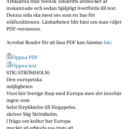
Artiklarna från Svensk Tidskrifts årsböcker är
inskannade och sedan hjälpligt överförda till text.
Denna sida ska mest ses som en bas för
sökfunktionen. Läsbarheten blir bäst om man väljer
PDF-versionen.
Acrobat Reader för att läsa PDF kan hämtas
här
.
Öppna PDF
Öppna text
STIG STRÖMHOLM:
Den europeiska
möjligheten
Visst hör Sverige ihop med Europa men det innebär
ingen som
helst förpliktelse till förgapelse,
skriver Stig Strömholm.
l fråga om kultur har Europa
mycket att erbjuda oss trots att