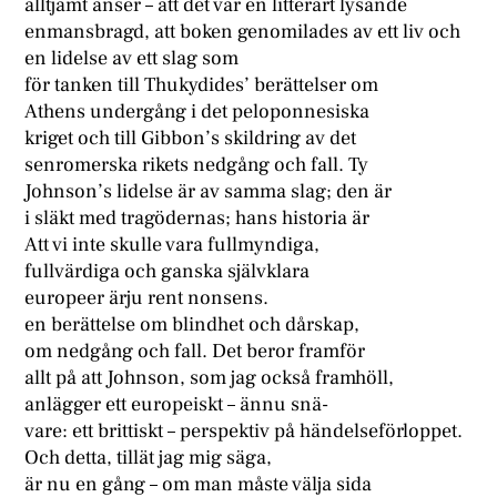
alltjämt anser – att det var en litterärt lysande
enmansbragd, att boken genomilades av ett liv och
en lidelse av ett slag som
för tanken till Thukydides’ berättelser om
Athens undergång i det peloponnesiska
kriget och till Gibbon’s skildring av det
senromerska rikets nedgång och fall. Ty
Johnson’s lidelse är av samma slag; den är
i släkt med tragödernas; hans historia är
Att vi inte skulle vara fullmyndiga,
fullvärdiga och ganska självklara
europeer ärju rent nonsens.
en berättelse om blindhet och dårskap,
om nedgång och fall. Det beror framför
allt på att Johnson, som jag också framhöll,
anlägger ett europeiskt – ännu snä-
vare: ett brittiskt – perspektiv på händelseförloppet.
Och detta, tillät jag mig säga,
är nu en gång – om man måste välja sida