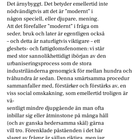
Det ärnybyggt. Det betyder emellertid inte
nödvändigtvis att det är ”modernt” i
någon speciell, eller djupare, mening.
Att det förefaller ”modernt” i fråga om
seder, bruk och later är egentligen också
– och detta är naturligtvis viktigare – ett
gleshets- och fattigdomsfenomen: vi står
med stor sannolikhettidigt ibörjan av den
urbaniseringsprocess som de stora
industriländerna genomgick för mellan hundra och
tvåhundra år sedan. Denna smärtsamma procedur
sammanfaller med, förstärker och förstärks av, en
viss social omskakning, som emellertid troligen är
vä-
sentligt mindre djupgående än man ofta
inbillar sig eller åtminstone på många håll
(och av ganska hedersamma skäl) gärna
vill tro. Förenklade påståenden i det här
slaget av frågor är sällan riktiga, men jag