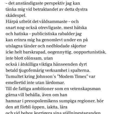
– det anständigaste perspektiv jag kan
tänka mig vid betraktandet av detta dystra
skådespel.
Härpå utbröt det våldsammaste – och
snart nog också otrevligaste, mest hätska
och hatiska – publicistiska rabalder jag
kan erinra mig ha genomlevt under en på
utslagna tänder och nedblodade skjortor
icke helt barskrapad, oegennyttig, oopportunistisk,
inte blott olönsam, utan
också i åtskilliga viktiga hänseenden dyrt
betald tjugofemårig verksamhet i spalterna.
Tumultet kring Johnson’s ”Modem Times” var
emellertid inte utan lärdomar.
Till de fattiga ambitioner som en vetenskapsman
gärna vill behålla, även om han
hamnar i presspolemikens sumpiga regioner, hör
den att förbli öppen, iaktta, lära
och vid behov korrigera sina ställningstaganden.