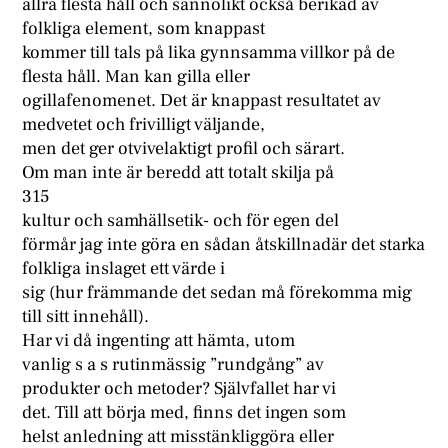
allra flesta håll och sannolikt också berikad av
folkliga element, som knappast
kommer till tals på lika gynnsamma villkor på de
flesta håll. Man kan gilla eller
ogillafenomenet. Det är knappast resultatet av
medvetet och frivilligt väljande,
men det ger otvivelaktigt profil och särart.
Om man inte är beredd att totalt skilja på
315
kultur och samhällsetik- och för egen del
förmår jag inte göra en sådan åtskillnadär det starka
folkliga inslaget ett värde i
sig (hur främmande det sedan må förekomma mig
till sitt innehåll).
Har vi då ingenting att hämta, utom
vanlig s a s rutinmässig ”rundgång” av
produkter och metoder? Självfallet har vi
det. Till att börja med, finns det ingen som
helst anledning att misstänkliggöra eller