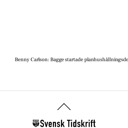
Benny Carlson: Bagge startade planhushållningsd
Back
To
Top