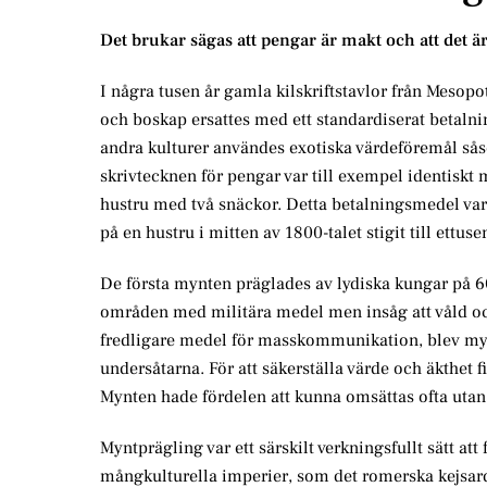
Det brukar sägas att pengar är makt och att det 
I några tusen år gamla kilskriftstavlor från Mesop
och boskap ersattes med ett standardiserat betalnin
andra kulturer användes exotiska värdeföremål såso
skrivtecknen för pengar var till exempel identiskt 
hustru med två snäckor. Detta betalningsmedel var 
på en hustru i mitten av 1800-talet stigit till ettuse
De första mynten präglades av lydiska kungar på 600
områden med militära medel men insåg att våld och f
fredligare medel för masskommunikation, blev mynt 
undersåtarna. För att säkerställa värde och äkthe
Mynten hade fördelen att kunna omsättas ofta utan 
Myntprägling var ett särskilt verkningsfullt sätt a
mångkulturella imperier, som det romerska kejsard