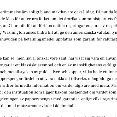
s berömmelse är vanligt bland makthavare också idag. På nutida k
nde Mao för att erinra folket om det ärorika kommunistpartiets 
on Churchill för att förläna nutida regeringar en aura av respekt
rg Washington anses bidra till att ge den amerikanska valutan ty
erhuvuden på betalningsmedel uppfattas som garanti för valutasta
e kan se, men likväl önskar vore sant, har visat sig vara en anvä
ngar är ett klassiskt exempel och en av mänsklighetens verkligt
 och metallstycken av guld, silver och koppar, vilka hade ett in
perspengar fördelen att vara enkla att tillverka, mångfaldiga oc
och siffror förmedla information om värde, utgivare med mera. M
 för den instituation som ligger bakom påståendet om värdet som
ivningen av papperspengar med garantier, enligt vilka regerin
a det med motsvarande värde i ädelmetall.