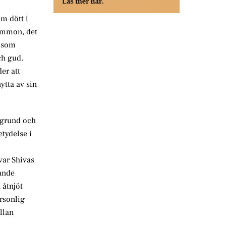
m dött i
-Ammon, det
s som
ch gud.
er att
ytta av sin
akgrund och
tydelse i
var Shivas
gande
 åtnjöt
ersonlig
llan