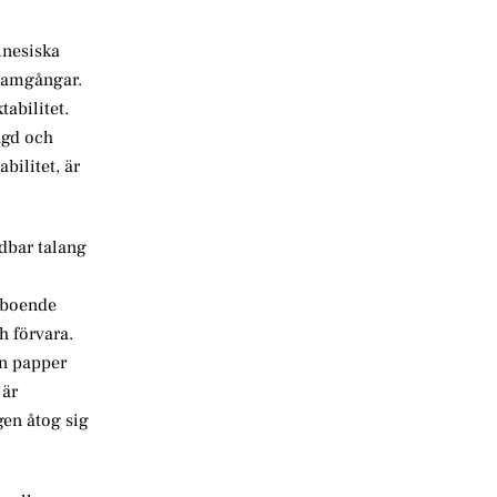
inesiska
framgångar.
abilitet.
ngd och
bilitet, är
ndbar talang
neboende
h förvara.
en papper
 är
gen åtog sig