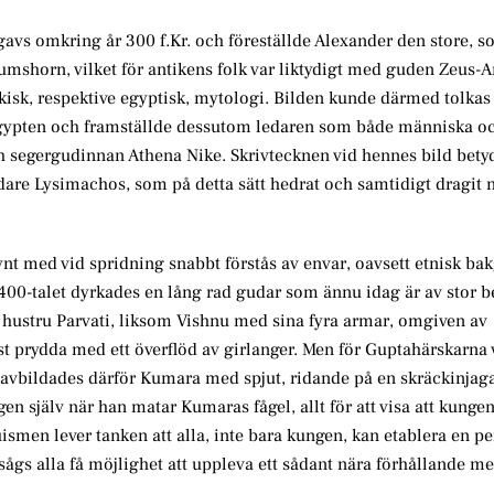
avs omkring år 300 f.Kr. och föreställde Alexander den store, so
mshorn, vilket för antikens folk var liktydigt med guden Zeus
ekisk, respektive egyptisk, mytologi. Bilden kunde därmed tolka
gypten och framställde dessutom ledaren som både människa o
h segergudinnan Athena Nike. Skrivtecknen vid hennes bild betyd
dare Lysimachos, som på detta sätt hedrat och samtidigt dragit n
mynt med vid spridning snabbt förstås av envar, oavsett etnisk b
400-talet dyrkades en lång rad gudar som ännu idag är av stor be
hustru Parvati, liksom Vishnu med sina fyra armar, omgiven av
t prydda med ett överflöd av girlanger. Men för Guptahärskarna 
 avbildades därför Kumara med spjut, ridande på en skräckinja
 själv när han matar Kumaras fågel, allt för att visa att kungen
ismen lever tanken att alla, inte bara kungen, kan etablera en p
ågs alla få möjlighet att uppleva ett sådant nära förhållande me