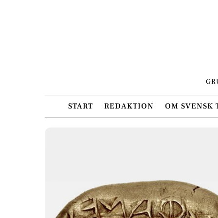
Skip
to
content
GR
START
REDAKTION
OM SVENSK 