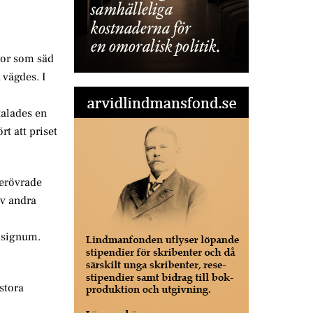
ror som säd
 vägdes. I
talades en
t att priset
 erövrade
av andra
s signum.
stora