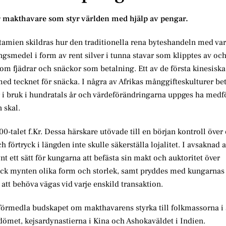
är makthavare som styr världen med hjälp av pengar.
otamien skildras hur den traditionella rena byteshandeln med va
gsmedel i form av rent silver i tunna stavar som klipptes av och
m fjädrar och snäckor som betalning. Ett av de första kinesiska
med tecknet för snäcka. I några av Afrikas månggifteskulturer be
i bruk i hundratals år och värdeförändringarna uppges ha medför
n skal.
-talet f.Kr. Dessa härskare utövade till en början kontroll över
örtryck i längden inte skulle säkerställa lojalitet. I avsaknad 
ett sätt för kungarna att befästa sin makt och auktoritet över
t fick mynten olika form och storlek, samt pryddes med kungarna
att behöva vägas vid varje enskild transaktion.
tt förmedla budskapet om makthavarens styrka till folkmassorna i 
ömet, kejsardynastierna i Kina och Ashokaväldet i Indien.