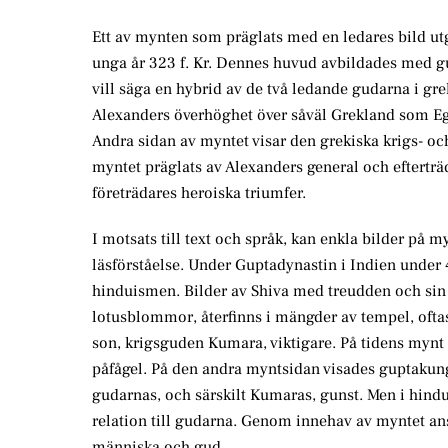
Ett av mynten som präglats med en ledares bild utg
unga år 323 f. Kr. Dennes huvud avbildades med gu
vill säga en hybrid av de två ledande gudarna i gr
Alexanders överhöghet över såväl Grekland som E
Andra sidan av myntet visar den grekiska krigs- oc
myntet präglats av Alexanders general och efterträ
företrädares heroiska triumfer.
I motsats till text och språk, kan enkla bilder på 
läsförståelse. Under Guptadynastin i Indien under 
hinduismen. Bilder av Shiva med treudden och sin 
lotusblommor, återfinns i mängder av tempel, oftas
son, krigsguden Kumara, viktigare. På tidens mynt
påfågel. På den andra myntsidan visades guptakungen
gudarnas, och särskilt Kumaras, gunst. Men i hindu
relation till gudarna. Genom innehav av myntet ans
människa och gud.