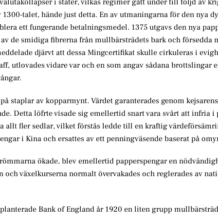
lutakollapser i stater, vilkas regimer gått under till följd av kri
v 1300-talet, hände just detta. En av utmaningarna för den nya d
tablera ett fungerande betalningsmedel. 1375 utgavs den nya pap
da av de smidiga fibrerna från mullbärsträdets bark och försedda 
eddelade djärvt att dessa Mingcertifikat skulle cirkuleras i evighe
aff, utlovades vidare var och en som angav sådana brottslingar 
gångar.
å staplar av kopparmynt. Värdet garanterades genom kejsarens 
. Detta löfrte visade sig emellertid snart vara svårt att infria i 
allt fler sedlar, vilket förstås ledde till en kraftig värdeförsämr
ngar i Kina och ersattes av ett penningväsende baserat på omynt
römmarna ökade, blev emellertid papperspengar en nödvändigh
en och växelkurserna normalt övervakades och reglerades av nat
planterade Bank of England år 1920 en liten grupp mullbärsträd 