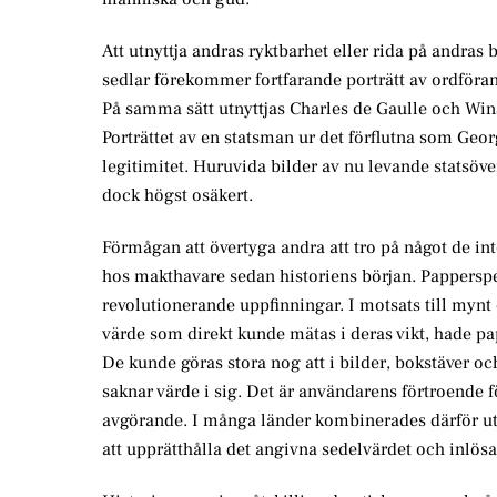
Att utnyttja andras ryktbarhet eller rida på andra
sedlar förekommer fortfarande porträtt av ordföra
På samma sätt utnyttjas Charles de Gaulle och Winst
Porträttet av en statsman ur det förflutna som Geo
legitimitet. Huruvida bilder av nu levande statsöv
dock högst osäkert.
Förmågan att övertyga andra att tro på något de int
hos makthavare sedan historiens början. Papperspe
revolutionerande uppfinningar. I motsats till mynt
värde som direkt kunde mätas i deras vikt, hade pap
De kunde göras stora nog att i bilder, bokstäver 
saknar värde i sig. Det är användarens förtroende
avgörande. I många länder kombinerades därför utg
att upprätthålla det angivna sedelvärdet och inlös