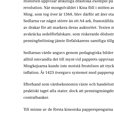
Historien uppvisar åtskilliga drastiska exempel på va
revolution. När mongolväldet i Kina föll i mitten a
Ming, som tog över år 1368, blev därför att åter e
Sedlarna var något större än ett A4-ark, framställ
av drakar för att markera deras auktoritet. Texten m
avskräcka sedelförfalskare, som riskerarde dödsstr
penningbelöning jämte förfalskarens samtliga till
Sedlarnas värde angavs genom pedagogiska bilder p
alltid omvandla det till mynt vid papprets uppvisande
Mingkejsarna kunde inte motstå frestelsen att trycka 
inflation. År 1425 övergavs systemet med papperspe
Efterhand som värdsekonomin växte och handelsst
praktiskt taget alla stater, dock att penningmängd
centralbanker.
Till minne av de första kinesiska papperspengarna 