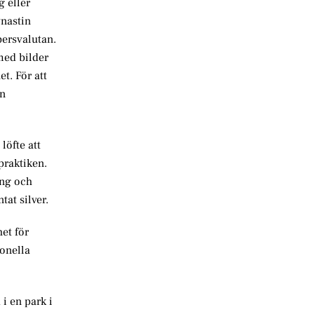
g eller
ynastin
persvalutan.
med bilder
t. För att
en
löfte att
praktiken.
ing och
at silver.
et för
ionella
i en park i