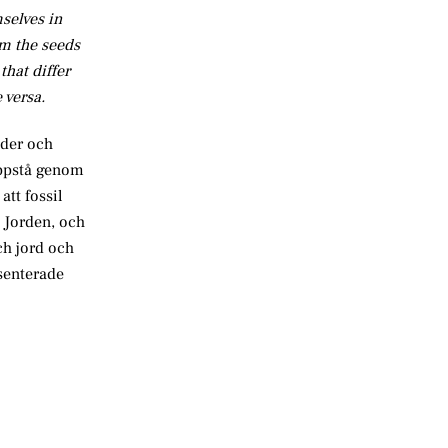
selves in
om the seeds
that differ
 versa.
nder och
uppstå genom
att fossil
å Jorden, och
ch jord och
esenterade