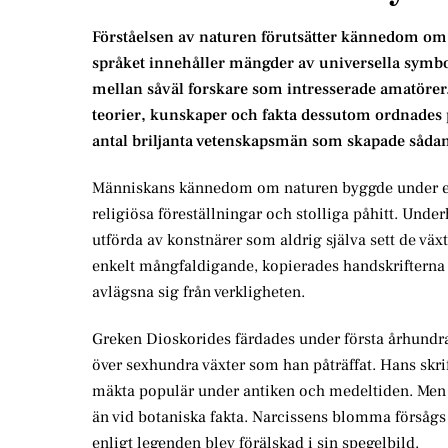
Förståelsen av naturen förutsätter kännedom om 
språket innehåller mängder av universella symb
mellan såväl forskare som intresserade amatörer.
teorier, kunskaper och fakta dessutom ordnades p
antal briljanta vetenskapsmän som skapade såda
Människans kännedom om naturen byggde under ett o
religiösa föreställningar och stolliga påhitt. Unde
utförda av konstnärer som aldrig själva sett de v
enkelt mångfaldigande, kopierades handskrifterna av
avlägsna sig från verkligheten.
Greken Dioskorides färdades under första århundra
över sexhundra växter som han påträffat. Hans skri
mäkta populär under antiken och medeltiden. Men s
än vid botaniska fakta. Narcissens blomma försåg
enligt legenden blev förälskad i sin spegelbild.