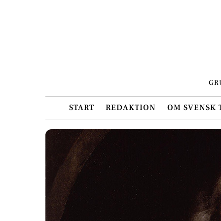
Skip
to
content
GR
START
REDAKTION
OM SVENSK 