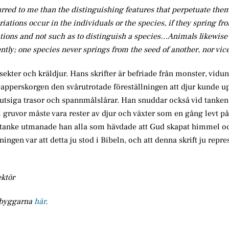
urred to me than the distinguishing features that perpetuate them
iations occur in the individuals or the species, if they spring fr
ations and not such as to distinguish a species…Animals likewise 
ntly; one species never springs from the seed of another, nor vice
nsekter och kräldjur. Hans skrifter är befriade från monster, vidu
papperskorgen den svårutrotade föreställningen att djur kunde 
smutsiga trasor och spannmålslårar. Han snuddar också vid tanken 
i gruvor måste vara rester av djur och växter som en gång levt p
a tanke utmanade han alla som hävdade att Gud skapat himmel o
ningen var att detta ju stod i Bibeln, och att denna skrift ju repr
ektör
embyggarna
här
.