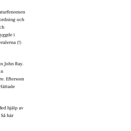
 naturfenomen
 ordning och
och
yggde i
ralerna (!)
mn John Ray.
in
re. Eftersom
rlättade
Med hjälp av
 Så här