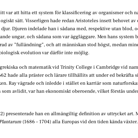
itt var att hitta ett system för klassificering av organismer och
ogiskt sätt. Visserligen hade redan Aristoteles insett behovet av
h djur. Djuren indelade han i sådana med, respektive utan blod, 
vande ungar, och sådana som var äggläggare. Men hans system b
rad av ”fulländning”, och att människan stod högst, medan mine
iologisk evolution var därför inte möjlig.
i grekiska och matematik vid Trinity College i Cambridge vid na
2 hade alla präster och lärare tillhållits att under ed bekräfta s
ken. Ray vägrade och inledde i stället en karriär som naturforska
n som avlidit, var han ekonomiskt oberoende, vilket förstås unde
2) presenterade han en allmängiltig definition av uttrycket art. 
 Plantarum
(1686 – 1704) alla Europas vid den tiden kända växter.