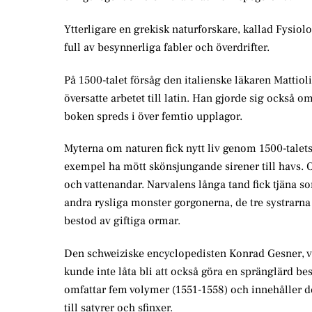
Ytterligare en grekisk naturforskare, kallad Fysi
full av besynnerliga fabler och överdrifter.
På 1500-talet försåg den italienske läkaren Matti
översatte arbetet till latin. Han gjorde sig också o
boken spreds i över femtio upplagor.
Myterna om naturen fick nytt liv genom 1500-talets
exempel ha mött skönsjungande sirener till havs. 
och vattenandar. Narvalens långa tand fick tjäna 
andra rysliga monster gorgonerna, de tre systrarna
bestod av giftiga ormar.
Den schweiziske encyclopedisten Konrad Gesner, 
kunde inte låta bli att också göra en spränglärd b
omfattar fem volymer (1551-1558) och innehåller det
till satyrer och sfinxer.