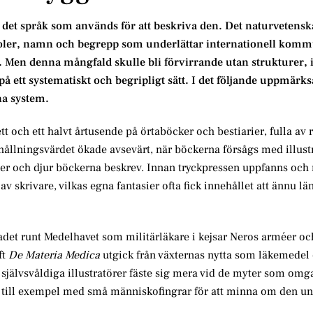
det språk som används för att beskriva den. Det naturvetensk
oler, namn och begrepp som underlättar internationell kom
 Men denna mångfald skulle bli förvirrande utan strukturer, i
å ett systematiskt och begripligt sätt. I det följande uppmärk
na system.
ch ett halvt årtusende på örtaböcker och bestiarier, fulla av r
rhållningsvärdet ökade avsevärt, när böckerna försågs med illust
äxter och djur böckerna beskrev. Innan tryckpressen uppfanns oc
 skrivare, vilkas egna fantasier ofta fick innehållet att ännu lä
det runt Medelhavet som militärläkare i kejsar Neros arméer oc
ft
De Materia Medica
utgick från växternas nytta som läkemedel
jälvsvåldiga illustratörer fäste sig mera vid de myter som omg
s till exempel med små människofingrar för att minna om den 