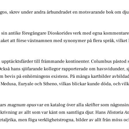
ologos, skrev under andra århundradet en motsvarande bok om dju
oli sin antike föregångare Dioskorides verk med egna kommentar
maket att förse växtnamnen med synonymer på flera språk, vilket l
 upptäcktsfärder till främmande kontinenter. Columbus påstod si
Också hans sjöfarande kollegor rapporterade om havsvidunder, s
som bevis på enhörningens existens. På många kartbilder avbilda
 Medusa, Euryale och Stheno, vilkas blickar kunde döda, och vilk
vars
magnum opus
var en katalog över alla skrifter som någonsin
eskrivning av allt som var känt om samtliga djur. Hans
Historia A
aljrika, men föga verklighetstrogna, bilder av allt från möss oc