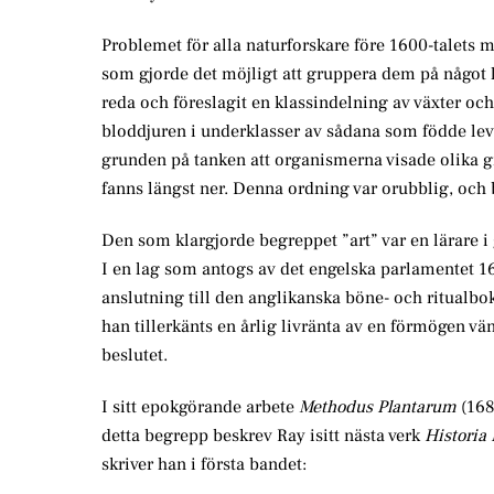
Problemet för alla naturforskare före 1600-talets m
som gjorde det möjligt att gruppera dem på något l
reda och föreslagit en klassindelning av växter oc
bloddjuren i underklasser av sådana som födde le
grunden på tanken att organismerna visade olika g
fanns längst ner. Denna ordning var orubblig, och b
Den som klargjorde begreppet ”art” var en lärare 
I en lag som antogs av det engelska parlamentet 166
anslutning till den anglikanska böne- och ritualbo
han tillerkänts en årlig livränta av en förmögen vä
beslutet.
I sitt epokgörande arbete
Methodus Plantarum
(168
detta begrepp beskrev Ray isitt nästa verk
Historia
skriver han i första bandet: