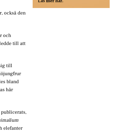
r, också den
er och
edde till att
g till
jöjungfrur
des bland
as hår
 publicerats,
nimalium
h elefanter