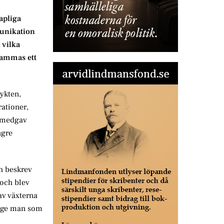
apliga
munikation
 vilka
sammas ett
ykten,
rationer,
h medgav
ngre
h beskrev
 och blev
av växterna
unge man som