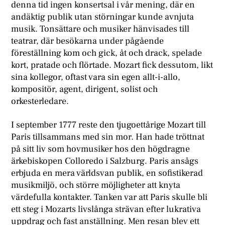
denna tid ingen konsertsal i vår mening, där en
andäktig publik utan störningar kunde avnjuta
musik. Tonsättare och musiker hänvisades till
teatrar, där besökarna under pågående
föreställning kom och gick, åt och drack, spelade
kort, pratade och flörtade. Mozart fick dessutom, likt
sina kollegor, oftast vara sin egen allt-i-allo,
kompositör, agent, dirigent, solist och
orkesterledare.
I september 1777 reste den tjugoettårige Mozart till
Paris tillsammans med sin mor. Han hade tröttnat
på sitt liv som hovmusiker hos den högdragne
ärkebiskopen Colloredo i Salzburg. Paris ansågs
erbjuda en mera världsvan publik, en sofistikerad
musikmiljö, och större möjligheter att knyta
värdefulla kontakter. Tanken var att Paris skulle bli
ett steg i Mozarts livslånga strävan efter lukrativa
uppdrag och fast anställning. Men resan blev ett