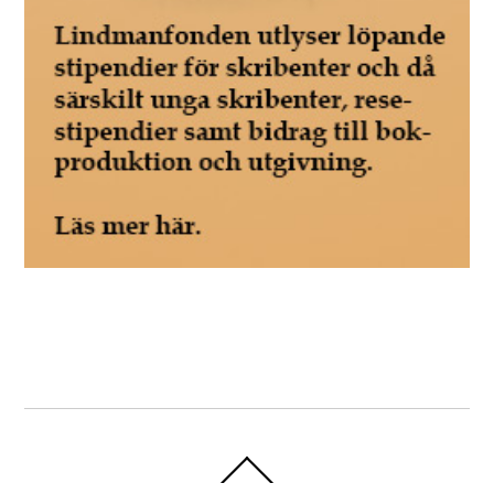
Back
To