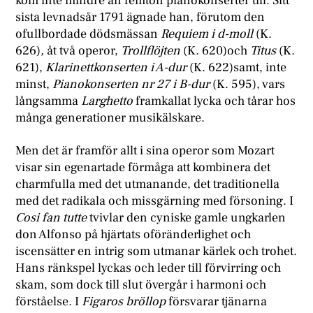
kom inte mindre än femton pianokonserter till. Sitt
sista levnadsår 1791 ägnade han, förutom den
ofullbordade dödsmässan
Requiem i d-moll
(K.
626)
,
åt två operor,
Trollflöjten
(K. 620)och
Titus
(K.
621),
Klarinettkonserten i A-dur
(K. 622)samt, inte
minst,
Pianokonserten nr 27 i B-dur
(K. 595), vars
långsamma
Larghetto
framkallat lycka och tårar hos
många generationer musikälskare.
Men det är framför allt i sina operor som Mozart
visar sin egenartade förmåga att kombinera det
charmfulla med det utmanande, det traditionella
med det radikala och missgärning med försoning. I
Cosi fan tutte
tvivlar den cyniske gamle ungkarlen
don Alfonso på hjärtats oföränderlighet och
iscensätter en intrig som utmanar kärlek och trohet.
Hans ränkspel lyckas och leder till förvirring och
skam, som dock till slut övergår i harmoni och
förståelse. I
Figaros bröllop
försvarar tjänarna