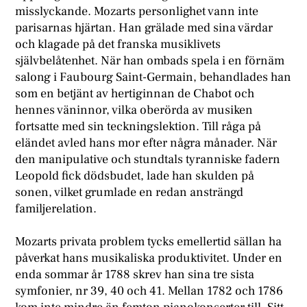
misslyckande. Mozarts personlighet vann inte
parisarnas hjärtan. Han grälade med sina värdar
och klagade på det franska musiklivets
självbelåtenhet. När han ombads spela i en förnäm
salong i Faubourg Saint-Germain, behandlades han
som en betjänt av hertiginnan de Chabot och
hennes väninnor, vilka oberörda av musiken
fortsatte med sin teckningslektion. Till råga på
eländet avled hans mor efter några månader. När
den manipulative och stundtals tyranniske fadern
Leopold fick dödsbudet, lade han skulden på
sonen, vilket grumlade en redan ansträngd
familjerelation.
Mozarts privata problem tycks emellertid sällan ha
påverkat hans musikaliska produktivitet. Under en
enda sommar år 1788 skrev han sina tre sista
symfonier, nr 39, 40 och 41. Mellan 1782 och 1786