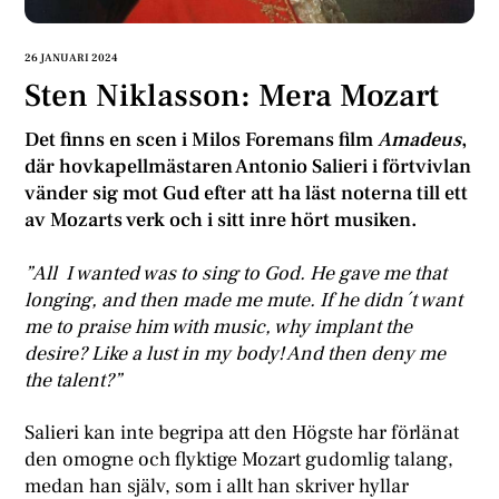
26 JANUARI 2024
Sten Niklasson: Mera Mozart
Det finns en scen i Milos Foremans film
Amadeus
,
där hovkapellmästaren Antonio Salieri i förtvivlan
vänder sig mot Gud efter att ha läst noterna till ett
av Mozarts verk och i sitt inre hört musiken.
”All I wanted was to sing to God. He gave me that
longing, and then made me mute. If he didn´t want
me to praise him with music, why implant the
desire? Like a lust in my body! And then deny me
the talent?”
Salieri kan inte begripa att den Högste har förlänat
den omogne och flyktige Mozart gudomlig talang,
medan han själv, som i allt han skriver hyllar