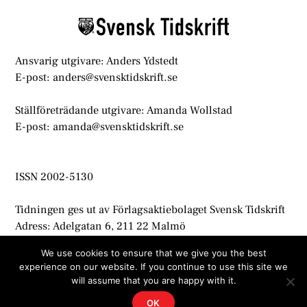
Top
Ansvarig utgivare: Anders Ydstedt
E-post: anders@svensktidskrift.se
Ställföreträdande utgivare: Amanda Wollstad
E-post: amanda@svensktidskrift.se
ISSN 2002-5130
Tidningen ges ut av Förlagsaktiebolaget Svensk Tidskrift
Adress: Adelgatan 6, 211 22 Malmö
info@svensktidskrift.se
We use cookies to ensure that we give you the best
experience on our website. If you continue to use this site we
© Svensk Tidskrift 2021
will assume that you are happy with it.
OK