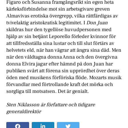
Figaro och Susanna framgångsrikt sin egen heta
kärleksförbindelse mot sin arbetsgivare greven
Almavivas erotiska övergrepp, vilka rättfärdigas av
tvivelaktig aristokratisk legitimitet. I
Don Juan
skildras hur den tygellöse huvudpersonen med
hjälp av sin betjänt Leporello förleder kvinnor för
att tillfredsställa sina lustar och till slut förtärs av
helvetets eld, när han vägrar att ångra sina dåd. Men
när den våldtagna donna Anna och den övergivna
donna Elvira jagar efter hämnd på don Juan har
publiken svårt att förena sin upprördhet över deras
öden med musikens förföriska flöde. Mozarts musik
förvandlar med förtrollande kraft det mörka och
sorgliga till motsatsen. Det är genialt.
Sten Niklasson är författare och tidigare
generaldirektör