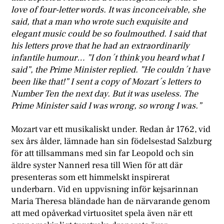
love of four-letter words. It was inconceivable, she
said, that a man who wrote such exquisite and
elegant music could be so foulmouthed. I said that
his letters prove that he had an extraordinarily
infantile humour… ”I don´t think you heard what I
said”, the Prime Minister replied. ”He couldn´t have
been like that!” I sent a copy of Mozart´s letters to
Number Ten the next day. But it was useless. The
Prime Minister said I was wrong, so wrong I was.”
Mozart var ett musikaliskt under. Redan år 1762, vid
sex års ålder, lämnade han sin födelsestad Salzburg
för att tillsammans med sin far Leopold och sin
äldre syster Nannerl resa till Wien för att där
presenteras som ett himmelskt inspirerat
underbarn. Vid en uppvisning inför kejsarinnan
Maria Theresa bländade han de närvarande genom
att med opåverkad virtuositet spela även när ett