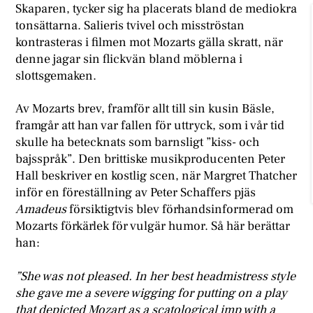
Skaparen, tycker sig ha placerats bland de mediokra
tonsättarna. Salieris tvivel och misströstan
kontrasteras i filmen mot Mozarts gälla skratt, när
denne jagar sin flickvän bland möblerna i
slottsgemaken.
Av Mozarts brev, framför allt till sin kusin Bäsle,
framgår att han var fallen för uttryck, som i vår tid
skulle ha betecknats som barnsligt ”kiss- och
bajsspråk”. Den brittiske musikproducenten Peter
Hall beskriver en kostlig scen, när Margret Thatcher
inför en föreställning av Peter Schaffers pjäs
Amadeus
försiktigtvis blev förhandsinformerad om
Mozarts förkärlek för vulgär humor. Så här berättar
han:
”She was not pleased. In her best headmistress style
she gave me a severe wigging for putting on a play
that depicted Mozart as a scatological imp with a