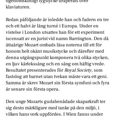
ogenomskinligt tygstycke draperats över
klaviaturen.
Redan påföljande år inledde han och fadern en tre
och ett halvt år lång turné i Europa. Under en
vistelse i London utsattes han för ett experiment
iscensatt av en jurist vid namn Barrington. Den då
åttaårige Mozart ombads läsa noterna till ett för
honom helt okänt musikstycke och därefter med
denna utgångspunkt komponera två olika stycken,
en ljuv kärlekssång och en sång om häftig vrede.
Resultatet presenterades för
Royal Society
, som
fastslog att barnet utan tvekan måste vara ett geni.
Samma år skrev Mozart sin första symfoni och fyra
år senare sin första opera.
Den unge Mozarts gudabenådade skaparkraft ter
sig desto märkligare med tanke på den miljö, i
vilken hans verk uppfördes. I Wien fanns under