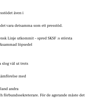
esstödet även i
tödet vara detsamma som ett presstöd.
nsk Linje utkommit – spred SKSF :s största
ärksammad löpsedel
slog väl ut trots
jämförelse med
bland andra
h förbundssekreterare. För de agerande måste det