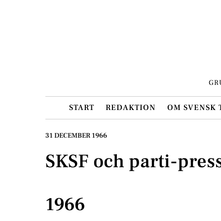
Skip
to
content
GR
START
REDAKTION
OM SVENSK 
31 DECEMBER 1966
SKSF och parti-press
1966