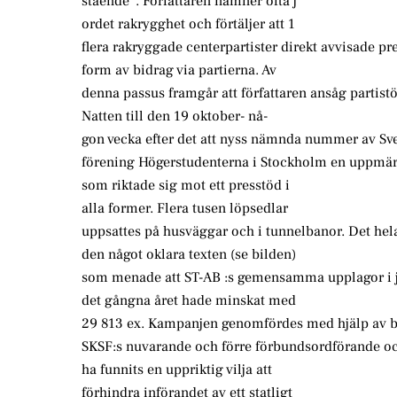
stående”. Författaren nämner ofta j
ordet rakrygghet och förtäljer att 1
flera rakryggade centerpartister direkt avvisade pr
form av bidrag via partierna. Av
denna passus framgår att författaren ansåg partis
Natten till den 19 oktober- nå-
gon vecka efter det att nyss nämnda nummer av Sve
förening Högerstudenterna i Stockholm en uppm
som riktade sig mot ett presstöd i
alla former. Flera tusen löpsedlar
uppsattes på husväggar och i tunnelbanor. Det hela 
den något oklara texten (se bilden)
som menade att ST-AB :s gemensamma upplagor i 
det gångna året hade minskat med
29 813 ex. Kampanjen genomfördes med hjälp av 
SKSF:s nuvarande och förre förbundsordförande oc
ha funnits en uppriktig vilja att
förhindra införandet av ett statligt