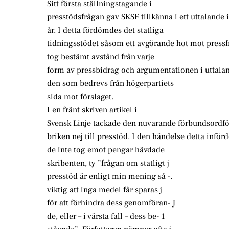
Sitt första ställningstagande i
presstödsfrågan gav SKSF tillkänna i ett uttalande 
år. I detta fördömdes det statliga
tidningsstödet såsom ett avgörande hot mot press
tog bestämt avstånd från varje
form av pressbidrag och argumentationen i uttaland
den som bedrevs från högerpartiets
sida mot förslaget.
I en fränt skriven artikel i
Svensk Linje tackade den nuvarande förbundsordför
briken nej till presstöd. I den händelse detta infö
de inte tog emot pengar hävdade
skribenten, ty ”frågan om statligt j
presstöd är enligt min mening så ·.
viktig att inga medel får sparas j
för att förhindra dess genomföran- J
de, eller – i värsta fall – dess be- 1