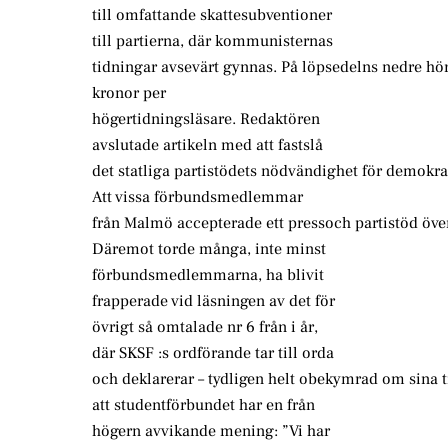
till omfattande skattesubventioner
till partierna, där kommunisternas
tidningar avsevärt gynnas. På löpsedelns nedre hör
kronor per
högertidningsläsare. Redaktören
avslutade artikeln med att fastslå
det statliga partistödets nödvändighet för demokra
Att vissa förbundsmedlemmar
från Malmö accepterade ett pressoch partistöd öve
Däremot torde många, inte minst
förbundsmedlemmarna, ha blivit
frapperade vid läsningen av det för
övrigt så omtalade nr 6 från i år,
där SKSF :s ordförande tar till orda
och deklarerar – tydligen helt obekymrad om sina ti
att studentförbundet har en från
högern avvikande mening: ”Vi har