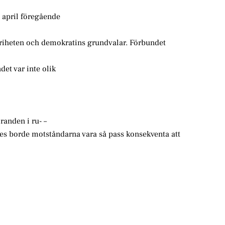
i april föregående
friheten och demokratins grundvalar. Förbundet
et var inte olik
anden i ru- –
rdes borde motståndarna vara så pass konsekventa att