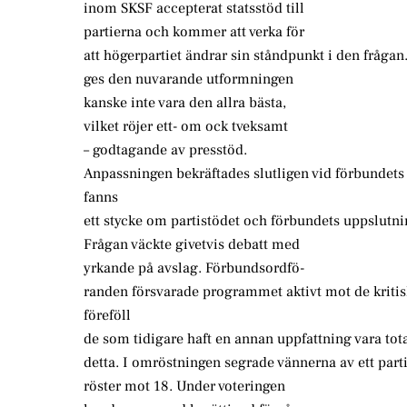
inom SKSF accepterat statsstöd till
partierna och kommer att verka för
att högerpartiet ändrar sin ståndpunkt i den fråga
ges den nuvarande utformningen
kanske inte vara den allra bästa,
vilket röjer ett- om ock tveksamt
– godtagande av presstöd.
Anpassningen bekräftades slutligen vid förbundet
fanns
ett stycke om partistödet och förbundets uppslutni
Frågan väckte givetvis debatt med
yrkande på avslag. Förbundsordfö-
randen försvarade programmet aktivt mot de kritis
föreföll
de som tidigare haft en annan uppfattning vara to
detta. I omröstningen segrade vännerna av ett par
röster mot 18. Under voteringen