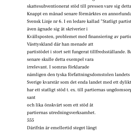
skattesubventionerat stöd till pressen vare sig detta
Knappt en månad senare förmärktes en annorlunda 
Svensk Linje nr 6. I en ledare kallad ”Statligt pa
även ägnade sig åt skriverier i
Kvällsposten, problemet med finansiering av part
Västtyskland där han menade att
partistödet i stort sett fungerat tillfredsställande. B
senare skulle detta exempel vara
irrelevant. I somras förklarade
nämligen den tyska författningsdomstolen landets 
Sverige kvarstår som det enda landet med ett dylikt
har ett statligt stöd t. ex. till partiernas ungdoms
sant
och lika önskvärt som ett stöd åt
partiernas utredningsverksamhet.
555
Därifrån är emellertid steget långt