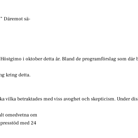
n.” Däremot sä-
s Höstgimo i oktober detta år. Bland de programförslag som där
ng kring detta.
ka vilka betraktades med viss avoghet och skepticism. Under di
talt omedvetna om
tipresstöd med 24