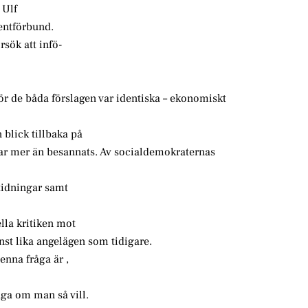
 Ulf
entförbund.
sök att infö-
ör de båda förslagen var identiska – ekonomiskt
 blick tillbaka på
 har mer än besannats. Av socialdemokraternas
tidningar samt
ella kritiken mot
st lika angelägen som tidigare.
enna fråga är ,
åga om man så vill.