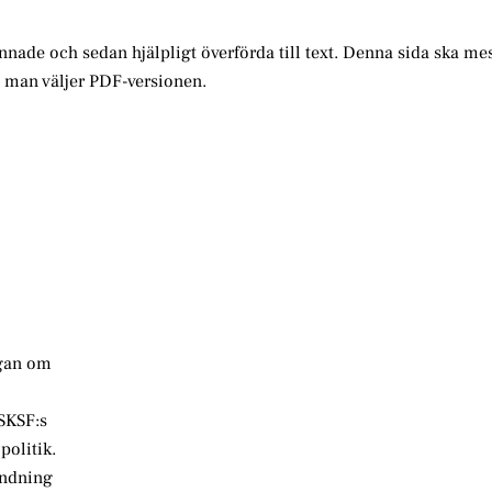
annade och sedan hjälpligt överförda till text. Denna sida ska me
m man väljer PDF-versionen.
ågan om
 SKSF:s
politik.
andning