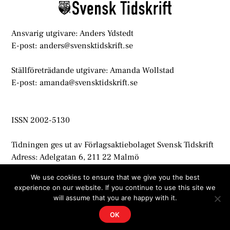
Ansvarig utgivare: Anders Ydstedt
E-post: anders@svensktidskrift.se
Ställföreträdande utgivare: Amanda Wollstad
E-post: amanda@svensktidskrift.se
ISSN 2002-5130
Tidningen ges ut av Förlagsaktiebolaget Svensk Tidskrift
Adress: Adelgatan 6, 211 22 Malmö
info@svensktidskrift.se
We use cookies to ensure that we give you the best
experience on our website. If you continue to use this site we
© Svensk Tidskrift 2021
will assume that you are happy with it.
OK