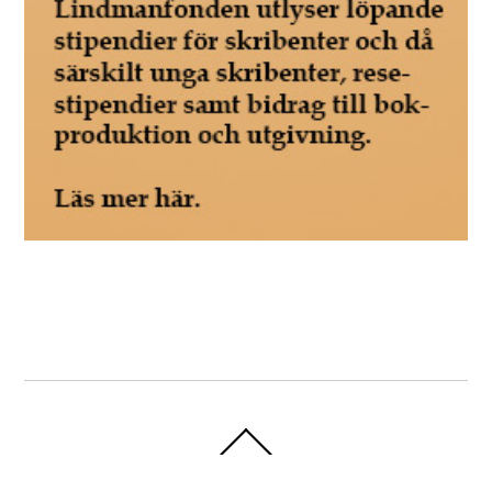
Back
To
Top