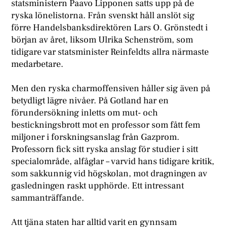
statsministern Paavo Lipponen satts upp på de
ryska lönelistorna. Från svenskt håll anslöt sig
förre Handelsbanksdirektören Lars O. Grönstedt i
början av året, liksom Ulrika Schenström, som
tidigare var statsminister Reinfeldts allra närmaste
medarbetare.
M
en den ryska charmoffensiven håller sig även på
betydligt lägre nivåer. På Gotland har en
förundersökning inletts om mut- och
bestickningsbrott mot en professor som fått fem
miljoner i forskningsanslag från Gazprom.
Professorn fick sitt ryska anslag för studier i sitt
specialområde, alfåglar – varvid hans tidigare kritik,
som sakkunnig vid högskolan, mot dragningen av
gasledningen raskt upphörde. Ett intressant
sammanträffande.
A
tt tjäna staten har alltid varit en gynnsam