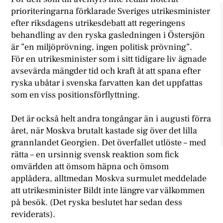
prioriteringarna förklarade Sveriges utrikesminister
efter riksdagens utrikesdebatt att regeringens
behandling av den ryska gasledningen i Östersjön
är ”en miljöprövning, ingen politisk prövning”.
För en utrikesminister som i sitt tidigare liv ägnade
avsevärda mängder tid och kraft åt att spana efter
ryska ubåtar i svenska farvatten kan det uppfattas
som en viss positionsförflyttning.
D
et är också helt andra tongångar än i augusti förra
året, när Moskva brutalt kastade sig över det lilla
grannlandet Georgien. Det överfallet utlöste – med
rätta – en ursinnig svensk reaktion som fick
omvärlden att ömsom häpna och ömsom
applådera, alltmedan Moskva surmulet meddelade
att utrikesminister Bildt inte längre var välkommen
på besök. (Det ryska beslutet har sedan dess
reviderats).