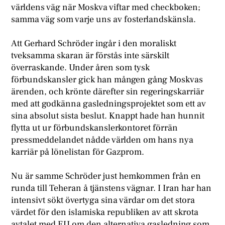
världens väg när Moskva viftar med checkboken;
samma väg som varje uns av fosterlandskänsla.
A
tt Gerhard Schröder ingår i den moraliskt
tveksamma skaran är förstås inte särskilt
överraskande. Under åren som tysk
förbundskansler gick han mången gång Moskvas
ärenden, och krönte därefter sin regeringskarriär
med att godkänna gasledningsprojektet som ett av
sina absolut sista beslut. Knappt hade han hunnit
flytta ut ur förbundskanslerkontoret förrän
pressmeddelandet nådde världen om hans nya
karriär på lönelistan för Gazprom.
N
u är samme Schröder just hemkommen från en
runda till Teheran å tjänstens vägnar. I Iran har han
intensivt sökt övertyga sina värdar om det stora
värdet för den islamiska republiken av att skrota
avtalet med EU om den alternativa gasledning som