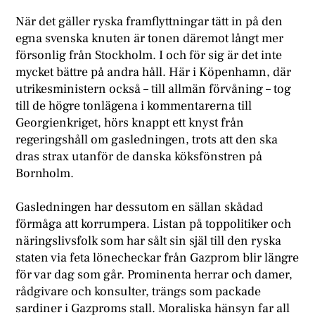
N
är det gäller ryska framflyttningar tätt in på den
egna svenska knuten är tonen däremot långt mer
försonlig från Stockholm. I och för sig är det inte
mycket bättre på andra håll. Här i Köpenhamn, där
utrikesministern också – till allmän förvåning – tog
till de högre tonlägena i kommentarerna till
Georgienkriget, hörs knappt ett knyst från
regeringshåll om gasledningen, trots att den ska
dras strax utanför de danska köksfönstren på
Bornholm.
G
asledningen har dessutom en sällan skådad
förmåga att korrumpera. Listan på toppolitiker och
näringslivsfolk som har sålt sin själ till den ryska
staten via feta lönecheckar från Gazprom blir längre
för var dag som går. Prominenta herrar och damer,
rådgivare och konsulter, trängs som packade
sardiner i Gazproms stall. Moraliska hänsyn far all