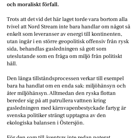
och moraliskt förfall.
T
rots att det vid det här laget torde vara bortom alla
tvivel att Nord Stream inte bara handlar om något så
enkelt som leveranser av energi till kontinenten,
utan ingår i en större geopolitisk offensiv från rysk
sida, behandlas gasledningen så gott som
uteslutande som en fråga om miljö från politiskt
håll.
D
en långa tillståndsprocessen verkar till exempel
bara ha handlat om en enda sak: miljöhänsyn och
åter miljöhänsyn. Alltmedan den ryska flottan
bereder sig på att patrullera vattnen kring
gasledningen med kärnvapenbestyckade fartyg är
svenska politiker strängt upptagna av den
ekologiska balansen i Östersjön.
F
ör den som till äventyrs inte redan noterat