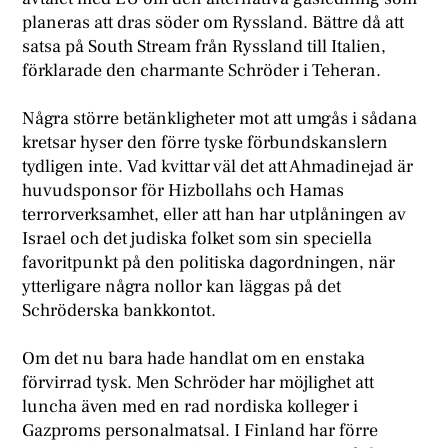
planeras att dras söder om Ryssland. Bättre då att
satsa på South Stream från Ryssland till Italien,
förklarade den charmante Schröder i Teheran.
N
ågra större betänkligheter mot att umgås i sådana
kretsar hyser den förre tyske förbundskanslern
tydligen inte. Vad kvittar väl det att Ahmadinejad är
huvudsponsor för Hizbollahs och Hamas
terrorverksamhet, eller att han har utplåningen av
Israel och det judiska folket som sin speciella
favoritpunkt på den politiska dagordningen, när
ytterligare några nollor kan läggas på det
Schröderska bankkontot.
O
m det nu bara hade handlat om en enstaka
förvirrad tysk. Men Schröder har möjlighet att
luncha även med en rad nordiska kolleger i
Gazproms personalmatsal. I Finland har förre