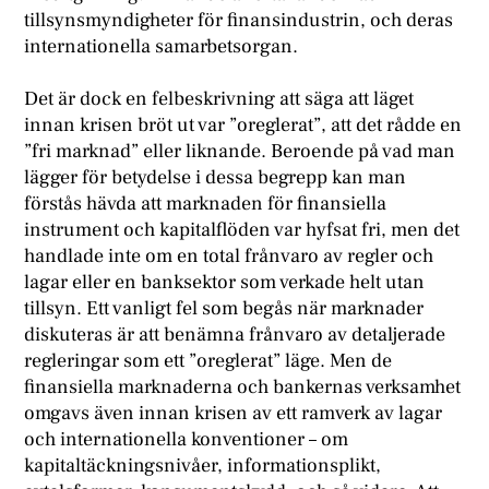
tillsynsmyndigheter för finansindustrin, och deras
internationella samarbetsorgan.
Det är dock en felbeskrivning att säga att läget
innan krisen bröt ut var ”oreglerat”, att det rådde en
”fri marknad” eller liknande. Beroende på vad man
lägger för betydelse i dessa begrepp kan man
förstås hävda att marknaden för finansiella
instrument och kapitalflöden var hyfsat fri, men det
handlade inte om en total frånvaro av regler och
lagar eller en banksektor som verkade helt utan
tillsyn. Ett vanligt fel som begås när marknader
diskuteras är att benämna frånvaro av detaljerade
regleringar som ett ”oreglerat” läge. Men de
finansiella marknaderna och bankernas verksamhet
omgavs även innan krisen av ett ramverk av lagar
och internationella konventioner – om
kapitaltäckningsnivåer, informationsplikt,