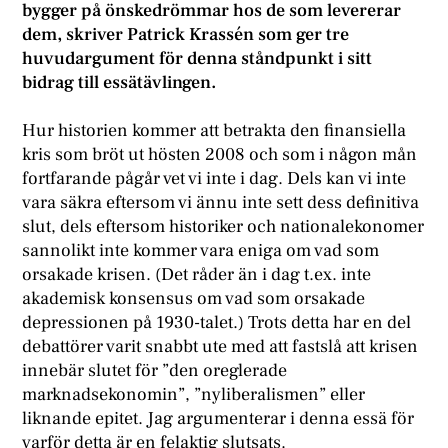
bygger på önskedrömmar hos de som levererar
dem, skriver Patrick Krassén som ger tre
huvudargument för denna ståndpunkt i sitt
bidrag till essätävlingen.
H
ur historien kommer att betrakta den finansiella
kris som bröt ut hösten 2008 och som i någon mån
fortfarande pågår vet vi inte i dag. Dels kan vi inte
vara säkra eftersom vi ännu inte sett dess definitiva
slut, dels eftersom historiker och nationalekonomer
sannolikt inte kommer vara eniga om vad som
orsakade krisen. (Det råder än i dag t.ex. inte
akademisk konsensus om vad som orsakade
depressionen på 1930-talet.) Trots detta har en del
debattörer varit snabbt ute med att fastslå att krisen
innebär slutet för ”den oreglerade
marknadsekonomin”, ”nyliberalismen” eller
liknande epitet. Jag argumenterar i denna essä för
varför detta är en felaktig slutsats.