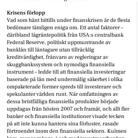
Krisens förlopp
Vad som hänt hittills under finanskrisen är de flesta
bedömare tämligen eniga om. Ett antal faktorer –
däribland lågräntepolitik från USA:s centralbank
Federal Reserve, politiskt uppmuntrande av
banklån till låntagare utan tillräcklig
kreditvärdighet, frånvaro av regleringar av
skuggbankssystem och nymodiga finansiella
instrument – ledde till att finansiella investeringar
baserade på lån med undermålig säkerhet i olika
ompaketerade former spreds till investerare och
spekulanter världen runt. När omfattningen av
dessa bristfälliga finansiella produkter började
uppdagas från hösten 2007 och framåt, och allt fler
banker och finansiella institutioner visade tecken
på att inte kunna hantera sina förluster, rasade
förtroendet inom den finansiella sektorn. Kulmen