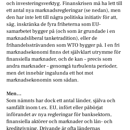
och investeringsverktyg. Finanskrisen må ha lett till
ett antal nya marknadsregleringar (se nedan), men
den har inte lett till några politiska initiativ för att,
säg, inskränka de fyra friheterna som EU-
samarbetet bygger på (och som är grundade i en
marknadsliberal tanketradition), eller de
frihandelssträvanden som WTO bygger på. I en fri
marknadsekonomi finns det självklart utrymme för
finansiella marknader, och de kan – precis som
andra marknader – genomgå turbulenta perioder,
men det innebär ingalunda ett hot mot
marknadsekonomin som sådan.
Men…
Som nämnts har dock ett antal länder, själva och
samfällt inom t.ex. EU, infört eller påbörjat
införandet av nya regleringar för banksektorn,
finansiella aktörer och marknader och lån- och
kreditgivning. Drivande är ofta ländernas