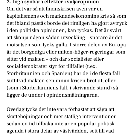
2. Inga synbara effekter i väljaropinion
Om det var så att finanskrisen även var en
kapitalismens och marknadsekonomins kris så som
det ibland påstås borde det rimligen ha gjort avtryck
i den politiska opinionen, kan tyckas. Det är svårt
att skönja någon sådan utveckling – snarare är det
motsatsen som tycks gälla. I större delen av Europa
är det borgerliga eller mitten-höger-regeringar som
sitter vid makten – och där socialister eller
socialdemokrater styr för tillfället (t.ex.
Storbritannien och Spanien) har de i de flesta fall
suttit vid makten sen innan krisen bröt ut, eller
(som i Storbritanniens fall, i skrivande stund) så
ligger de under i opinionsmätningarna.
Överlag tycks det inte vara förhastat att säga att
skattehöjningar och mer statliga interventioner
sedan en tid tillbaka inte är en populär politisk
agenda i stora delar av västvärlden, sett till vad