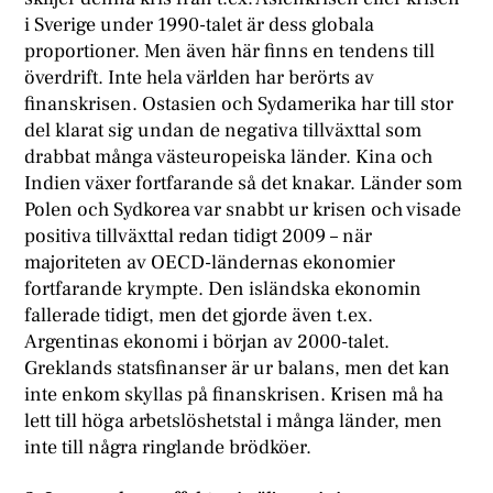
i Sverige under 1990-talet är dess globala
proportioner. Men även här finns en tendens till
överdrift. Inte hela världen har berörts av
finanskrisen. Ostasien och Sydamerika har till stor
del klarat sig undan de negativa tillväxttal som
drabbat många västeuropeiska länder. Kina och
Indien växer fortfarande så det knakar. Länder som
Polen och Sydkorea var snabbt ur krisen och visade
positiva tillväxttal redan tidigt 2009 – när
majoriteten av OECD-ländernas ekonomier
fortfarande krympte. Den isländska ekonomin
fallerade tidigt, men det gjorde även t.ex.
Argentinas ekonomi i början av 2000-talet.
Greklands statsfinanser är ur balans, men det kan
inte enkom skyllas på finanskrisen. Krisen må ha
lett till höga arbetslöshetstal i många länder, men
inte till några ringlande brödköer.