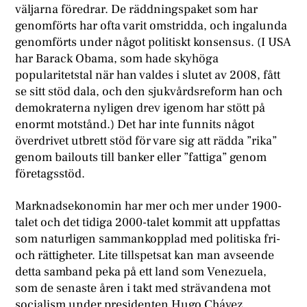
väljarna föredrar. De räddningspaket som har
genomförts har ofta varit omstridda, och ingalunda
genomförts under något politiskt konsensus. (I USA
har Barack Obama, som hade skyhöga
popularitetstal när han valdes i slutet av 2008, fått
se sitt stöd dala, och den sjukvårdsreform han och
demokraterna nyligen drev igenom har stött på
enormt motstånd.) Det har inte funnits något
överdrivet utbrett stöd för vare sig att rädda ”rika”
genom bailouts till banker eller ”fattiga” genom
företagsstöd.
Marknadsekonomin har mer och mer under 1900-
talet och det tidiga 2000-talet kommit att uppfattas
som naturligen sammankopplad med politiska fri-
och rättigheter. Lite tillspetsat kan man avseende
detta samband peka på ett land som Venezuela,
som de senaste åren i takt med strävandena mot
socialism under presidenten Hugo Chávez