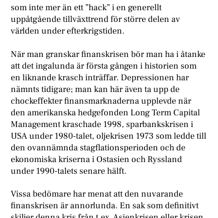
som inte mer än ett ”hack” i en generellt
uppåtgående tillväxttrend för större delen av
världen under efterkrigstiden.
När man granskar finanskrisen bör man ha i åtanke
att det ingalunda är första gången i historien som
en liknande krasch inträffar. Depressionen har
nämnts tidigare; man kan här även ta upp de
chockeffekter finansmarknaderna upplevde när
den amerikanska hedgefonden Long Term Capital
Management kraschade 1998, sparbankskrisen i
USA under 1980-talet, oljekrisen 1973 som ledde till
den ovannämnda stagflationsperioden och de
ekonomiska kriserna i Ostasien och Ryssland
under 1990-talets senare hälft.
Vissa bedömare har menat att den nuvarande
finanskrisen är annorlunda. En sak som definitivt
skiljer denna kris från t.ex. Asienkrisen eller krisen