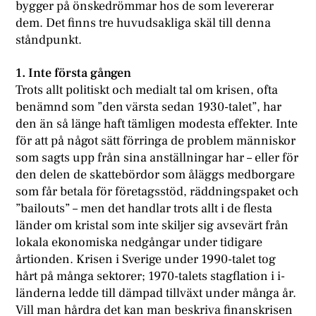
bygger på önskedrömmar hos de som levererar
dem. Det finns tre huvudsakliga skäl till denna
ståndpunkt.
1. Inte första gången
Trots allt politiskt och medialt tal om krisen, ofta
benämnd som ”den värsta sedan 1930-talet”, har
den än så länge haft tämligen modesta effekter. Inte
för att på något sätt förringa de problem människor
som sagts upp från sina anställningar har – eller för
den delen de skattebördor som åläggs medborgare
som får betala för företagsstöd, räddningspaket och
”bailouts” – men det handlar trots allt i de flesta
länder om kristal som inte skiljer sig avsevärt från
lokala ekonomiska nedgångar under tidigare
årtionden. Krisen i Sverige under 1990-talet tog
hårt på många sektorer; 1970-talets stagflation i i-
länderna ledde till dämpad tillväxt under många år.
Vill man hårdra det kan man beskriva finanskrisen