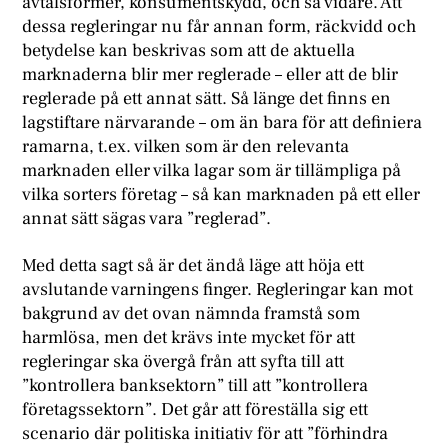
avtalsformer, konsumentskydd, och så vidare. Att
dessa regleringar nu får annan form, räckvidd och
betydelse kan beskrivas som att de aktuella
marknaderna blir mer reglerade – eller att de blir
reglerade på ett annat sätt. Så länge det finns en
lagstiftare närvarande – om än bara för att definiera
ramarna, t.ex. vilken som är den relevanta
marknaden eller vilka lagar som är tillämpliga på
vilka sorters företag – så kan marknaden på ett eller
annat sätt sägas vara ”reglerad”.
Med detta sagt så är det ändå läge att höja ett
avslutande varningens finger. Regleringar kan mot
bakgrund av det ovan nämnda framstå som
harmlösa, men det krävs inte mycket för att
regleringar ska övergå från att syfta till att
”kontrollera banksektorn” till att ”kontrollera
företagssektorn”. Det går att föreställa sig ett
scenario där politiska initiativ för att ”förhindra