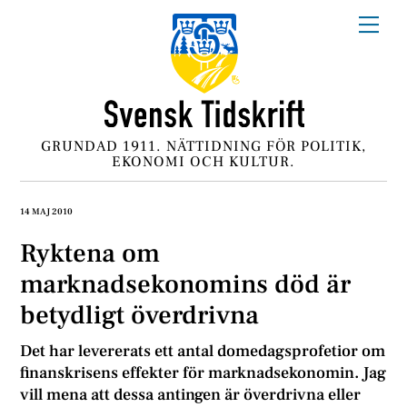
Skip
Me
to
content
GRUNDAD 1911. NÄTTIDNING FÖR POLITIK,
EKONOMI OCH KULTUR.
14 MAJ 2010
Ryktena om
marknadsekonomins död är
betydligt överdrivna
Det har levererats ett antal domedagsprofetior om
finanskrisens effekter för marknadsekonomin. Jag
vill mena att dessa antingen är överdrivna eller