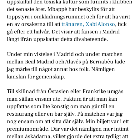
uppskattat den toxiska kultur som funnits i klubben
det senaste året. Mbappé har beskyllts för att
toppstyra i omklädningsrummet och för att ha varit
en av orsakerna till att
tränaren, Xabi Alonso
, fick
gå efter ett halvår. Det visar att fansen i Madrid
långt ifrån uppskattar detta divabeteende.
Under min vistelse i Madrid och under matchen
mellan Real Madrid och Alavés på Bernabéu lade
jag märke till något annat hos folk. Nämligen
känslan för gemenskap.
Till skillnad från Östasien eller Frankrike umgås
man sällan ensam ute. Faktum är att man kan
uppfattas som lite konstig om man går till en
restaurang eller en bar själv. På matchen var jag
nog ensam om att sitta där själv. Min biljett var i ett
premiumområde. Där var det nämligen mer intimt
mellan åskådarna, vilket gjorde det extra tydligt att