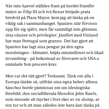
När min Aperol ställdes fram på bordet framför
statyn av Filip III och två finnar började prata
bredvid på Plaza Mayor, kom jag att tänka på en
viktig sak i sammanhanget. Spanien står förvisso
upp för sig självt, men får samtidigt inte glömma
sina vänner och privilegier. Jämfört med Finland
har man Portugal som granne. Det har gjort att
Spanien har lagt sina pengar på den egna
inredningen – klimatet, höjda minimilöner och ökad
invandring – på bekostnad av försvaret och USA:s
omtalade fem procent-krav.
Men var det rätt gjort? Tveksamt. Tänk om alla i
Europa tänkte så, utifrån sina egna behov allena.
Sánchez borde påminnas om sin ideologiska
förebild, den socialliberala filosofen John Rawls,
som menade att mycket i livet sker av en slump, av
ren tur och att man således inte bara kan tänka på