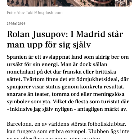
Foto: Alev Takil/Unsplash.com
29 MAJ 2026
Rolan Jusupov: I Madrid står
man upp för sig själv
Spanien är ett avslappnat land som aldrig ber om
ursäkt för sin energi. Man är dock sällan
nonchalant på det där franska eller brittiska
sättet. Tvärtom finns det ett ödmjukhetsideal, där
spanjorer visar status genom konkreta resultat,
snarare än teater, tomma ord eller meningslösa
symboler som yta. Vilket de flesta som turistat där
– inklusive jag själv nyligen – antagligen märkt av.
Barcelona, en av världens största fotbollsklubbar,
kan fungera som ett bra exempel. Klubben ägs inte
av en eller flera personer, utan av utan