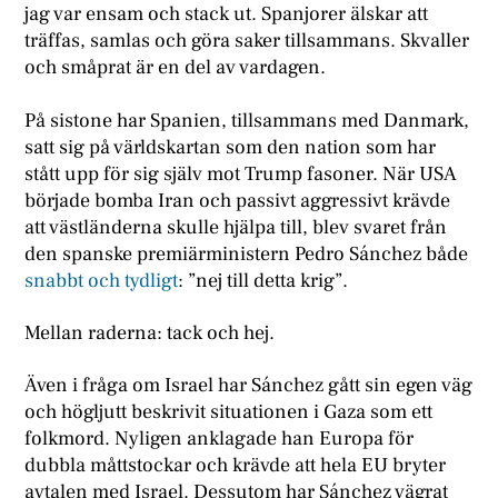
jag var ensam och stack ut. Spanjorer älskar att
träffas, samlas och göra saker tillsammans. Skvaller
och småprat är en del av vardagen.
På sistone har Spanien, tillsammans med Danmark,
satt sig på världskartan som den nation som har
stått upp för sig själv mot Trump fasoner. När USA
började bomba Iran och passivt aggressivt krävde
att västländerna skulle hjälpa till, blev svaret från
den spanske premiärministern Pedro Sánchez både
snabbt och tydligt
: ”nej till detta krig”.
Mellan raderna: tack och hej.
Även i fråga om Israel har Sánchez gått sin egen väg
och högljutt beskrivit situationen i Gaza som ett
folkmord. Nyligen anklagade han Europa för
dubbla måttstockar och krävde att hela EU bryter
avtalen med Israel. Dessutom har Sánchez vägrat