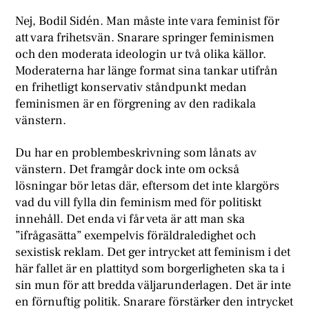
Nej, Bodil Sidén. Man måste inte vara feminist för
att vara frihetsvän. Snarare springer feminismen
och den moderata ideologin ur två olika källor.
Moderaterna har länge format sina tankar utifrån
en frihetligt konservativ ståndpunkt medan
feminismen är en förgrening av den radikala
vänstern.
Du har en problembeskrivning som lånats av
vänstern. Det framgår dock inte om också
lösningar bör letas där, eftersom det inte klargörs
vad du vill fylla din feminism med för politiskt
innehåll. Det enda vi får veta är att man ska
”ifrågasätta” exempelvis föräldraledighet och
sexistisk reklam. Det ger intrycket att feminism i det
här fallet är en plattityd som borgerligheten ska ta i
sin mun för att bredda väljarunderlagen. Det är inte
en förnuftig politik. Snarare förstärker den intrycket