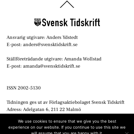
Back
To
Top
Ansvarig utgivare: Anders Ydstedt
E-post: anders@svensktidskrift.se
Ställföreträdande utgivare: Amanda Wollstad
E-post: amanda@svensktidskrift.se
ISSN 2002-5130
Tidningen ges ut av Förlagsaktiebolaget Svensk Tidskrift
Adress: Adelgatan 6, 211 22 Malmö
info@svensktidskrift.se
We use cookies to ensure that we give you the best
experience on our website. If you continue to use this site we
© Svensk Tidskrift 2021
will assume that you are happy with it.