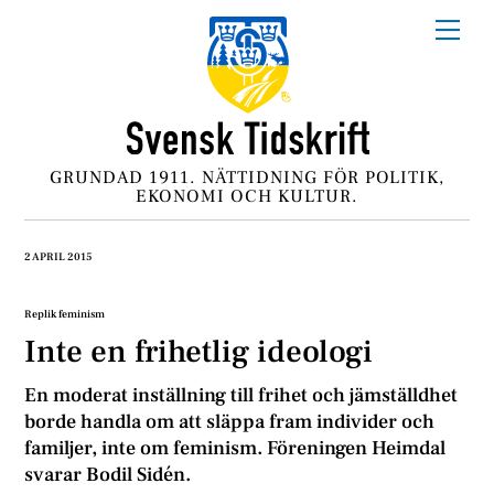
Skip
Me
to
content
GRUNDAD 1911. NÄTTIDNING FÖR POLITIK,
EKONOMI OCH KULTUR.
2 APRIL 2015
Replik feminism
Inte en frihetlig ideologi
En moderat inställning till frihet och jämställdhet
borde handla om att släppa fram individer och
familjer, inte om feminism. Föreningen Heimdal
svarar Bodil Sidén.