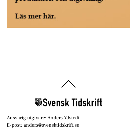
Back
To
Top
Ansvarig utgivare: Anders Ydstedt
E-post: anders@svensktidskrift.se