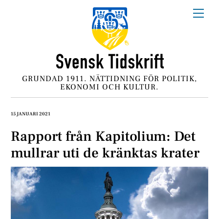
Skip
Me
to
content
GRUNDAD 1911. NÄTTIDNING FÖR POLITIK,
EKONOMI OCH KULTUR.
15 JANUARI 2021
Rapport från Kapitolium: Det
mullrar uti de kränktas krater