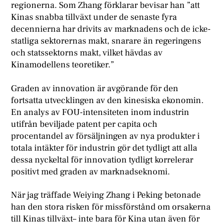
regionerna. Som Zhang förklarar bevisar han ”att
Kinas snabba tillväxt under de senaste fyra
decennierna har drivits av marknadens och de icke-
statliga sektorernas makt, snarare än regeringens
och statssektorns makt, vilket hävdas av
Kinamodellens teoretiker.”
Graden av innovation är avgörande för den
fortsatta utvecklingen av den kinesiska ekonomin.
En analys av FOU-intensiteten inom industrin
utifrån beviljade patent per capita och
procentandel av försäljningen av nya produkter i
totala intäkter för industrin gör det tydligt att alla
dessa nyckeltal för innovation tydligt korrelerar
positivt med graden av marknadseknomi.
När jag träffade Weiying Zhang i Peking betonade
han den stora risken för missförstånd om orsakerna
till Kinas tillväxt– inte bara för Kina utan även för