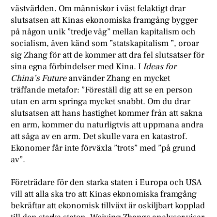
västvärlden. Om människor i väst felaktigt drar
slutsatsen att Kinas ekonomiska framgång bygger
på någon unik ”tredje väg” mellan kapitalism och
socialism, även känd som ”statskapitalism ”, oroar
sig Zhang för att de kommer att dra fel slutsatser för
sina egna förbindelser med Kina. I
Ideas for
China’s Future
använder Zhang en mycket
träffande metafor: ”Föreställ dig att se en person
utan en arm springa mycket snabbt. Om du drar
slutsatsen att hans hastighet kommer från att sakna
en arm, kommer du naturligtvis att uppmana andra
att såga av en arm. Det skulle vara en katastrof.
Ekonomer får inte förväxla ”trots” med ”på grund
av”.
Företrädare för den starka staten i Europa och USA
vill att alla ska tro att Kinas ekonomiska framgång
bekräftar att ekonomisk tillväxt är oskiljbart kopplad