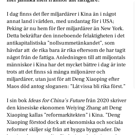
I dag finns det fler miljardärer i Kina än i något
annat land i världen, med undantag för i USA;
Peking är nu hem för fler miljardärer än New York.
Detta bekräftar den inneboende felaktigheten i det
antikapitalistiska ”nollsummetänkandet”, som
hävdar att de rika bara är rika eftersom de har tagit
något från de fattiga. Anledningen till att miljontals
människor i Kina har det mycket bättre i dag är inte
trots att det finns så många miljonärer och
miljardärer, utan just för att Deng Xiaoping efter
Maos död antog sloganen: ”Låt vissa bli rika först.”
I sin bok
Ideas f
or China’s Future
från 2020 skriver
den kinesiske ekonomen Weiying Zhang att Deng
Xiaoping kallas ”reformarkitekten” i Kina. ”Deng
Xiaoping förstod dock att ekonomiska och sociala
reformer skiljer sig från att bygga byggnader. De