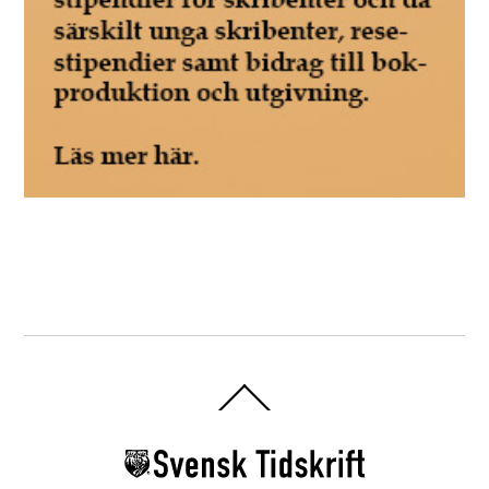
Back
To
Top