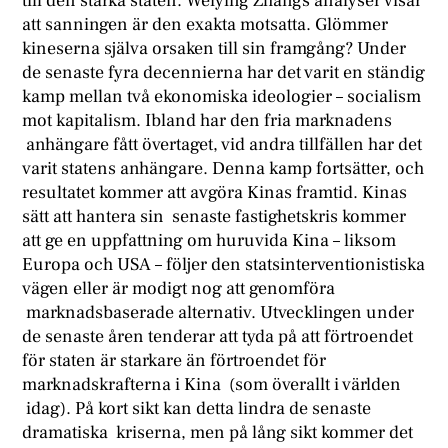
till den starka staten. Weiying Zhangs analyser visar
att sanningen är den exakta motsatta. Glömmer
kineserna själva orsaken till sin framgång? Under
de senaste fyra decennierna har det varit en ständig
kamp mellan två ekonomiska ideologier – socialism
mot kapitalism. Ibland har den fria marknadens
anhängare fått övertaget, vid andra tillfällen har det
varit statens anhängare. Denna kamp fortsätter, och
resultatet kommer att avgöra Kinas framtid. Kinas
sätt att hantera sin senaste fastighetskris kommer
att ge en uppfattning om huruvida Kina – liksom
Europa och USA – följer den statsinterventionistiska
vägen eller är modigt nog att genomföra
marknadsbaserade alternativ. Utvecklingen under
de senaste åren tenderar att tyda på att förtroendet
för staten är starkare än förtroendet för
marknadskrafterna i Kina (som överallt i världen
idag). På kort sikt kan detta lindra de senaste
dramatiska kriserna, men på lång sikt kommer det