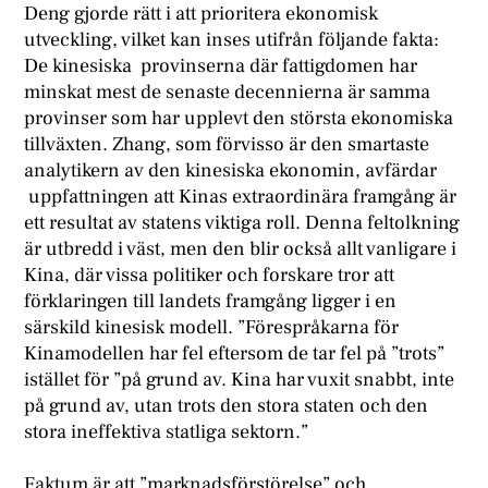
Deng gjorde rätt i att prioritera ekonomisk
utveckling, vilket kan inses utifrån följande fakta:
De kinesiska provinserna där fattigdomen har
minskat mest de senaste decennierna är samma
provinser som har upplevt den största ekonomiska
tillväxten. Zhang, som förvisso är den smartaste
analytikern av den kinesiska ekonomin, avfärdar
uppfattningen att Kinas extraordinära framgång är
ett resultat av statens viktiga roll. Denna feltolkning
är utbredd i väst, men den blir också allt vanligare i
Kina, där vissa politiker och forskare tror att
förklaringen till landets framgång ligger i en
särskild kinesisk modell. ”Förespråkarna för
Kinamodellen har fel eftersom de tar fel på ”trots”
istället för ”på grund av. Kina har vuxit snabbt, inte
på grund av, utan trots den stora staten och den
stora ineffektiva statliga sektorn.”
Faktum är att ”marknadsförstörelse” och