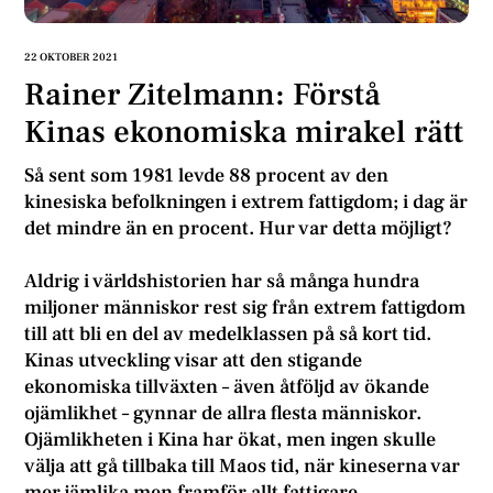
22 OKTOBER 2021
Rainer Zitelmann: Förstå
Kinas ekonomiska mirakel rätt
Så sent som 1981 levde 88 procent av den
kinesiska befolkningen i extrem fattigdom; i dag är
det mindre än en procent. Hur var detta möjligt?
Aldrig i världshistorien har så många hundra
miljoner människor rest sig från extrem fattigdom
till att bli en del av medelklassen på så kort tid.
Kinas utveckling visar att den stigande
ekonomiska tillväxten – även åtföljd av ökande
ojämlikhet – gynnar de allra flesta människor.
Ojämlikheten i Kina har ökat, men ingen skulle
välja att gå tillbaka till Maos tid, när kineserna var
mer jämlika men framför allt fattigare.