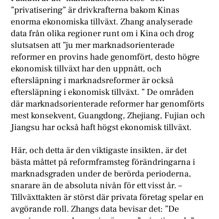
”privatisering” är drivkrafterna bakom Kinas
enorma ekonomiska tillväxt. Zhang analyserade
data från olika regioner runt om i Kina och drog
slutsatsen att ”ju mer marknadsorienterade
reformer en provins hade genomfört, desto högre
ekonomisk tillväxt har den uppnått, och
eftersläpning i marknadsreformer är också
eftersläpning i ekonomisk tillväxt. ” De områden
där marknadsorienterade reformer har genomförts
mest konsekvent, Guangdong, Zhejiang, Fujian och
Jiangsu har också haft högst ekonomisk tillväxt.
Här, och detta är den viktigaste insikten, är det
bästa måttet på reformframsteg förändringarna i
marknadsgraden under de berörda perioderna,
snarare än de absoluta nivån för ett visst år. –
Tillväxttakten är störst där privata företag spelar en
avgörande roll. Zhangs data bevisar det: ”De