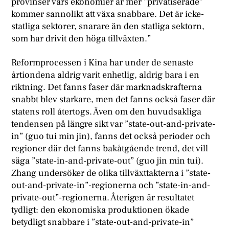
provinser vars ekonomier är mer ”privatiserade”
kommer sannolikt att växa snabbare. Det är icke-
statliga sektorer, snarare än den statliga sektorn,
som har drivit den höga tillväxten.”
Reformprocessen i Kina har under de senaste
årtiondena aldrig varit enhetlig, aldrig bara i en
riktning. Det fanns faser där marknadskrafterna
snabbt blev starkare, men det fanns också faser där
statens roll återtogs. Även om den huvudsakliga
tendensen på längre sikt var ”state-out-and-private-
in” (guo tui min jin), fanns det också perioder och
regioner där det fanns bakåtgående trend, det vill
säga ”state-in-and-private-out” (guo jin min tui).
Zhang undersöker de olika tillväxttakterna i ”state-
out-and-private-in”-regionerna och ”state-in-and-
private-out”-regionerna. Återigen är resultatet
tydligt: den ekonomiska produktionen ökade
betydligt snabbare i ”state-out-and-private-in”