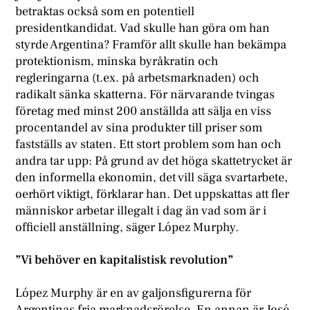
betraktas också som en potentiell
presidentkandidat. Vad skulle han göra om han
styrde Argentina? Framför allt skulle han bekämpa
protektionism, minska byråkratin och
regleringarna (t.ex. på arbetsmarknaden) och
radikalt sänka skatterna. För närvarande tvingas
företag med minst 200 anställda att sälja en viss
procentandel av sina produkter till priser som
fastställs av staten. Ett stort problem som han och
andra tar upp: På grund av det höga skattetrycket är
den informella ekonomin, det vill säga svartarbete,
oerhört viktigt, förklarar han. Det uppskattas att fler
människor arbetar illegalt i dag än vad som är i
officiell anställning, säger López Murphy.
”Vi behöver en kapitalistisk revolution”
López Murphy är en av galjonsfigurerna för
Argentinas fria marknadsrörelse. En annan är José