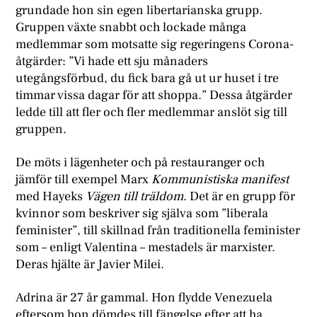
grundade hon sin egen libertarianska grupp.
Gruppen växte snabbt och lockade många
medlemmar som motsatte sig regeringens Corona-
åtgärder: ”Vi hade ett sju månaders
utegångsförbud, du fick bara gå ut ur huset i tre
timmar vissa dagar för att shoppa.” Dessa åtgärder
ledde till att fler och fler medlemmar anslöt sig till
gruppen.
De möts i lägenheter och på restauranger och
jämför till exempel Marx
Kommunistiska manifest
med Hayeks
Vägen till träldom
. Det är en grupp för
kvinnor som beskriver sig själva som ”liberala
feminister”, till skillnad från traditionella feminister
som – enligt Valentina – mestadels är marxister.
Deras hjälte är Javier Milei.
Adrina är 27 år gammal. Hon flydde Venezuela
eftersom hon dömdes till fängelse efter att ha