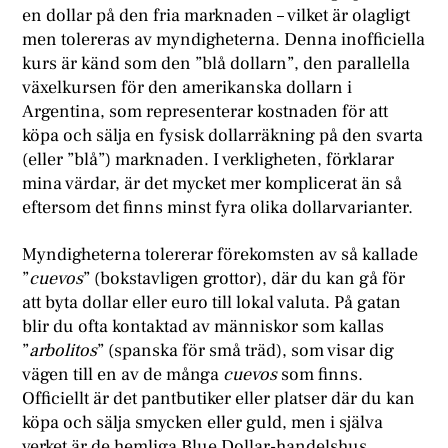
en dollar på den fria marknaden – vilket är olagligt
men tolereras av myndigheterna. Denna inofficiella
kurs är känd som den ”blå dollarn”, den parallella
växelkursen för den amerikanska dollarn i
Argentina, som representerar kostnaden för att
köpa och sälja en fysisk dollarräkning på den svarta
(eller ”blå”) marknaden. I verkligheten, förklarar
mina värdar, är det mycket mer komplicerat än så
eftersom det finns minst fyra olika dollarvarianter.
Myndigheterna tolererar förekomsten av så kallade
”
cuevos
” (bokstavligen grottor), där du kan gå för
att byta dollar eller euro till lokal valuta. På gatan
blir du ofta kontaktad av människor som kallas
”
arbolitos
” (spanska för små träd), som visar dig
vägen till en av de många
cuevos
som finns.
Officiellt är det pantbutiker eller platser där du kan
köpa och sälja smycken eller guld, men i själva
verket är de hemliga Blue Dollar-handelshus.