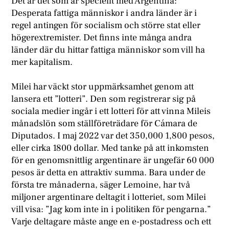
Det är det som är speciellt med Argentina:
Desperata fattiga människor i andra länder är i
regel antingen för socialism och större stat eller
högerextremister. Det finns inte många andra
länder där du hittar fattiga människor som vill ha
mer kapitalism.
Milei har väckt stor uppmärksamhet genom att
lansera ett ”lotteri”. Den som registrerar sig på
sociala medier ingår i ett lotteri för att vinna Mileis
månadslön som ställföreträdare för Cámara de
Diputados. I maj 2022 var det 350,000 1,800 pesos,
eller cirka 1800 dollar. Med tanke på att inkomsten
för en genomsnittlig argentinare är ungefär 60 000
pesos är detta en attraktiv summa. Bara under de
första tre månaderna, säger Lemoine, har två
miljoner argentinare deltagit i lotteriet, som Milei
vill visa: ”Jag kom inte in i politiken för pengarna.”
Varje deltagare måste ange en e-postadress och ett