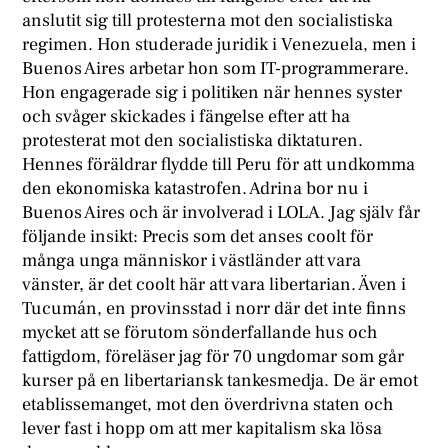
anslutit sig till protesterna mot den socialistiska
regimen. Hon studerade juridik i Venezuela, men i
Buenos Aires arbetar hon som IT-programmerare.
Hon engagerade sig i politiken när hennes syster
och svåger skickades i fängelse efter att ha
protesterat mot den socialistiska diktaturen.
Hennes föräldrar flydde till Peru för att undkomma
den ekonomiska katastrofen. Adrina bor nu i
Buenos Aires och är involverad i LOLA. Jag själv får
följande insikt: Precis som det anses coolt för
många unga människor i västländer att vara
vänster, är det coolt här att vara libertarian. Även i
Tucumán, en provinsstad i norr där det inte finns
mycket att se förutom sönderfallande hus och
fattigdom, föreläser jag för 70 ungdomar som går
kurser på en libertariansk tankesmedja. De är emot
etablissemanget, mot den överdrivna staten och
lever fast i hopp om att mer kapitalism ska lösa