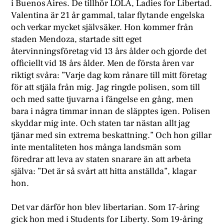
i Buenos Aires. De tillhör LOLA, Ladies for Libertad.
Valentina är 21 år gammal, talar flytande engelska
och verkar mycket självsäker. Hon kommer från
staden Mendoza, startade sitt eget
återvinningsföretag vid 13 års ålder och gjorde det
officiellt vid 18 års ålder. Men de första åren var
riktigt svåra: ”Varje dag kom rånare till mitt företag
för att stjäla från mig. Jag ringde polisen, som till
och med satte tjuvarna i fängelse en gång, men
bara i några timmar innan de släpptes igen. Polisen
skyddar mig inte. Och staten tar nästan allt jag
tjänar med sin extrema beskattning.” Och hon gillar
inte mentaliteten hos många landsmän som
föredrar att leva av staten snarare än att arbeta
själva: ”Det är så svårt att hitta anställda”, klagar
hon.
Det var därför hon blev libertarian. Som 17-åring
gick hon med i Students for Liberty. Som 19-åring