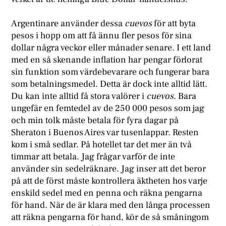
Argentinare använder dessa
cuevos
för att byta
pesos i hopp om att få ännu fler pesos för sina
dollar några veckor eller månader senare. I ett land
med en så skenande inflation har pengar förlorat
sin funktion som värdebevarare och fungerar bara
som betalningsmedel. Detta är dock inte alltid lätt.
Du kan inte alltid få stora valörer i
cuevos
. Bara
ungefär en femtedel av de 250 000 pesos som jag
och min tolk måste betala för fyra dagar på
Sheraton i Buenos Aires var tusenlappar. Resten
kom i små sedlar. På hotellet tar det mer än två
timmar att betala. Jag frågar varför de inte
använder sin sedelräknare. Jag inser att det beror
på att de först måste kontrollera äktheten hos varje
enskild sedel med en penna och räkna pengarna
för hand. När de är klara med den långa processen
att räkna pengarna för hand, kör de så småningom