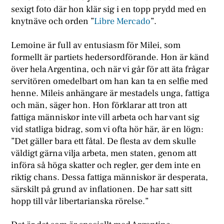
sexigt foto där hon klär sig i en topp prydd med en
knytnäve och orden ”
Libre Mercado
”.
Lemoine är full av entusiasm för Milei, som
formellt är partiets hedersordförande. Hon är känd
över hela Argentina, och när vi går för att äta frågar
servitören omedelbart om han kan ta en selfie med
henne. Mileis anhängare är mestadels unga, fattiga
och män, säger hon. Hon förklarar att tron att
fattiga människor inte vill arbeta och har vant sig
vid statliga bidrag, som vi ofta hör här, är en lögn:
”Det gäller bara ett fåtal. De flesta av dem skulle
väldigt gärna vilja arbeta, men staten, genom att
införa så höga skatter och regler, ger dem inte en
riktig chans. Dessa fattiga människor är desperata,
särskilt på grund av inflationen. De har satt sitt
hopp till vår libertarianska rörelse.”