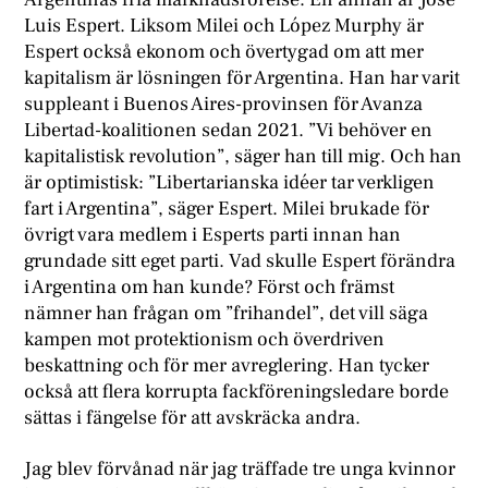
Luis Espert. Liksom Milei och López Murphy är
Espert också ekonom och övertygad om att mer
kapitalism är lösningen för Argentina. Han har varit
suppleant i Buenos Aires-provinsen för Avanza
Libertad-koalitionen sedan 2021. ”Vi behöver en
kapitalistisk revolution”, säger han till mig. Och han
är optimistisk: ”Libertarianska idéer tar verkligen
fart i Argentina”, säger Espert. Milei brukade för
övrigt vara medlem i Esperts parti innan han
grundade sitt eget parti. Vad skulle Espert förändra
i Argentina om han kunde? Först och främst
nämner han frågan om ”frihandel”, det vill säga
kampen mot protektionism och överdriven
beskattning och för mer avreglering. Han tycker
också att flera korrupta fackföreningsledare borde
sättas i fängelse för att avskräcka andra.
Jag blev förvånad när jag träffade tre unga kvinnor