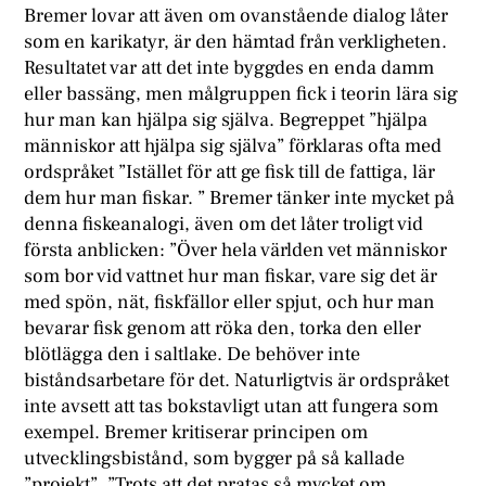
Bremer lovar att även om ovanstående dialog låter
som en karikatyr, är den hämtad från verkligheten.
Resultatet var att det inte byggdes en enda damm
eller bassäng, men målgruppen fick i teorin lära sig
hur man kan hjälpa sig själva. Begreppet ”hjälpa
människor att hjälpa sig själva” förklaras ofta med
ordspråket ”Istället för att ge fisk till de fattiga, lär
dem hur man fiskar. ” Bremer tänker inte mycket på
denna fiskeanalogi, även om det låter troligt vid
första anblicken: ”Över hela världen vet människor
som bor vid vattnet hur man fiskar, vare sig det är
med spön, nät, fiskfällor eller spjut, och hur man
bevarar fisk genom att röka den, torka den eller
blötlägga den i saltlake. De behöver inte
biståndsarbetare för det. Naturligtvis är ordspråket
inte avsett att tas bokstavligt utan att fungera som
exempel. Bremer kritiserar principen om
utvecklingsbistånd, som bygger på så kallade
”projekt”. ”Trots att det pratas så mycket om