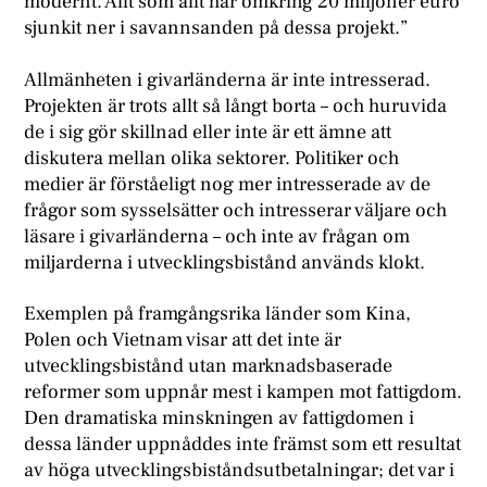
modernt. Allt som allt har omkring 20 miljoner euro
sjunkit ner i savannsanden på dessa projekt.”
Allmänheten i givarländerna är inte intresserad.
Projekten är trots allt så långt borta – och huruvida
de i sig gör skillnad eller inte är ett ämne att
diskutera mellan olika sektorer. Politiker och
medier är förståeligt nog mer intresserade av de
frågor som sysselsätter och intresserar väljare och
läsare i givarländerna – och inte av frågan om
miljarderna i utvecklingsbistånd används klokt.
Exemplen på framgångsrika länder som Kina,
Polen och Vietnam visar att det inte är
utvecklingsbistånd utan marknadsbaserade
reformer som uppnår mest i kampen mot fattigdom.
Den dramatiska minskningen av fattigdomen i
dessa länder uppnåddes inte främst som ett resultat
av höga utvecklingsbiståndsutbetalningar; det var i