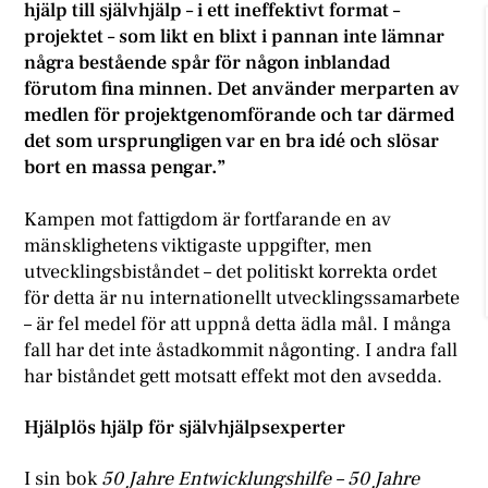
hjälp till självhjälp – i ett ineffektivt format –
projektet – som likt en blixt i pannan inte lämnar
några bestående spår för någon inblandad
förutom fina minnen. Det använder merparten av
medlen för projektgenomförande och tar därmed
det som ursprungligen var en bra idé och slösar
bort en massa pengar.”
Kampen mot fattigdom är fortfarande en av
mänsklighetens viktigaste uppgifter, men
utvecklingsbiståndet – det politiskt korrekta ordet
för detta är nu internationellt utvecklingssamarbete
– är fel medel för att uppnå detta ädla mål. I många
fall har det inte åstadkommit någonting. I andra fall
har biståndet gett motsatt effekt mot den avsedda.
Hjälplös hjälp för självhjälpsexperter
I sin bok
50 Jahre Entwicklungshilfe – 50 Jahre