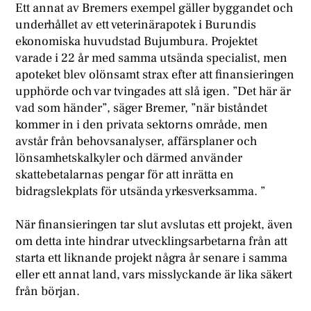
Ett annat av Bremers exempel gäller byggandet och
underhållet av ett veterinärapotek i Burundis
ekonomiska huvudstad Bujumbura. Projektet
varade i 22 år med samma utsända specialist, men
apoteket blev olönsamt strax efter att finansieringen
upphörde och var tvingades att slå igen. ”Det här är
vad som händer”, säger Bremer, ”när biståndet
kommer in i den privata sektorns område, men
avstår från behovsanalyser, affärsplaner och
lönsamhetskalkyler och därmed använder
skattebetalarnas pengar för att inrätta en
bidragslekplats för utsända yrkesverksamma. ”
När finansieringen tar slut avslutas ett projekt, även
om detta inte hindrar utvecklingsarbetarna från att
starta ett liknande projekt några år senare i samma
eller ett annat land, vars misslyckande är lika säkert
från början.