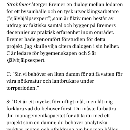
Strohfeuer
återger Bremer en dialog mellan ledaren
för ett bysamhälle och en tysk utvecklingsarbetare
(”självhjälpsexpert”),som är fiktiv men består av
utdrag av faktiska samtal och bygger på Bremers
decennier av praktisk erfarenhet inom området.
Bremer hade genomfört förstudien för detta
projekt. Jag skulle vilja citera dialogen i sin helhet:
C är ledare för bygemenskapen och S är
självhjälpsexpert.
C: ”Sir, vi behöver en liten damm för att få vatten för
våra nötkreatur och lantbrukare under
torrperioden.”
S: ”Det är ett mycket förnuftigt mål, men låt mig
förklara vad du behöver först. Du måste förbättra
din managementkapacitet för att ta itu med ett
projekt som en damm; du behöver analytiska
verktyg, möten och utbildning om hur man håller