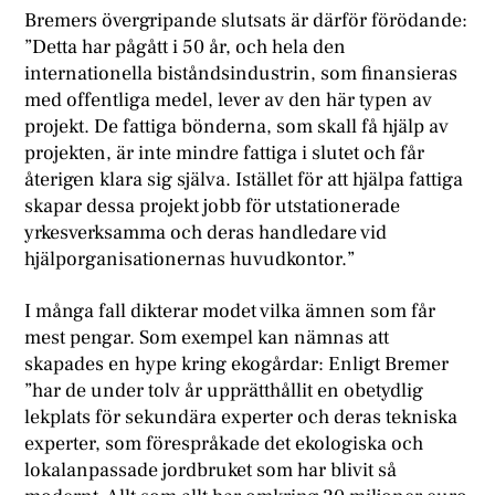
Bremers övergripande slutsats är därför förödande:
”Detta har pågått i 50 år, och hela den
internationella biståndsindustrin, som finansieras
med offentliga medel, lever av den här typen av
projekt. De fattiga bönderna, som skall få hjälp av
projekten, är inte mindre fattiga i slutet och får
återigen klara sig själva. Istället för att hjälpa fattiga
skapar dessa projekt jobb för utstationerade
yrkesverksamma och deras handledare vid
hjälporganisationernas huvudkontor.”
I många fall dikterar modet vilka ämnen som får
mest pengar. Som exempel kan nämnas att
skapades en hype kring ekogårdar: Enligt Bremer
”har de under tolv år upprätthållit en obetydlig
lekplats för sekundära experter och deras tekniska
experter, som förespråkade det ekologiska och
lokalanpassade jordbruket som har blivit så