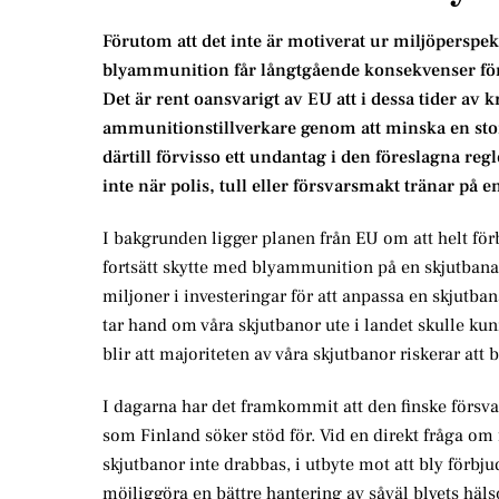
Förutom att det inte är motiverat ur miljöperspekt
blyammunition får långtgående konsekvenser för
Det är rent oansvarigt av EU att i dessa tider av 
ammunitionstillverkare genom att minska en sto
därtill förvisso ett undantag i den föreslagna re
inte när polis, tull eller försvarsmakt tränar på e
I bakgrunden ligger planen från EU om att helt för
fortsätt skytte med blyammunition på en skjutbana
miljoner i investeringar för att anpassa en skjutbana
tar hand om våra skjutbanor ute i landet skulle kun
blir att majoriteten av våra skjutbanor riskerar att
I dagarna har det framkommit att den finske försv
som Finland söker stöd för. Vid en direkt fråga om f
skjutbanor inte drabbas, i utbyte mot att bly förbjud
möjliggöra en bättre hantering av såväl blyets hä