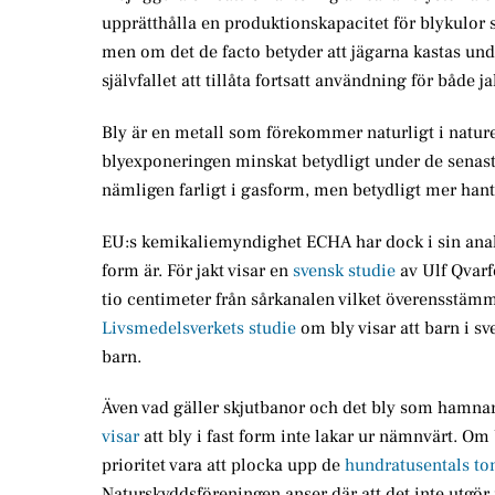
upprätthålla en produktionskapacitet för blykulor s
men om det de facto betyder att jägarna kastas und
självfallet att tillåta fortsatt användning för både ja
Bly är en metall som förekommer naturligt i natur
blyexponeringen minskat betydligt under de senaste 
nämligen farligt i gasform, men betydligt mer hante
EU:s kemikaliemyndighet ECHA har dock i sin analys 
form är. För jakt visar en
svensk studie
av Ulf Qvarf
tio centimeter från sårkanalen vilket överensstä
Livsmedelsverkets studie
om bly visar att barn i s
barn.
Även vad gäller skjutbanor och det bly som hamnar 
visar
att bly i fast form inte lakar ur nämnvärt. Om 
prioritet vara att plocka upp de
hundratusentals ton
Naturskyddsföreningen anser där att det inte utgör 