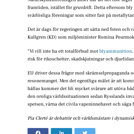
framtiden, istället för gruvdrift. Detta eftersom b
svårlösliga föreningar som sitter fast på metallyt
Det är dags för regeringen att sätta ned foten och v
Kullgren (KD) som miljöminister Romina Pourmok
“Vi vill inte ha ett totalförbud mot
blyammunition
.
risk för rikoschetter, skadskjutningar och djurlida
EU driver dessa frågor med skrämselpropaganda och
resonemanget. Men det egentliga målet är att komm
hållas kommer det bli mycket svårare att utöva båda
den oroliga världssituationen sedan Rysslands inva
spetsen, värna det civila vapeninnehavet och säga b
Pia Clerté är debattör och världsmästare i dynamis