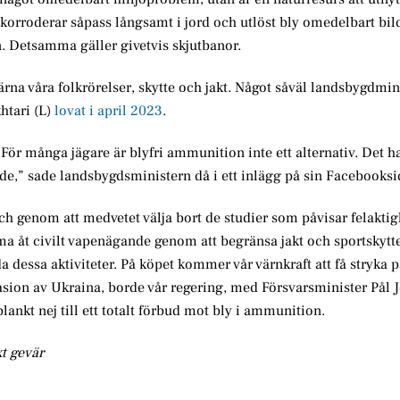
ly korroderar såpass långsamt i jord och utlöst bly omedelbart bil
an. Detsamma gäller givetvis skjutbanor.
ärna våra folkrörelser, skytte och jakt. Något såväl landsbygdmin
htari (L)
lovat i april 2023
.
 För många jägare är blyfri ammunition inte ett alternativ. Det 
nde,” sade landsbygdsministern då i ett inlägg på sin Facebooksi
 genom att medvetet välja bort de studier som påvisar felaktig
a åt civilt vapenägande genom att begränsa jakt och sportskytte
 dessa aktiviteter. På köpet kommer vår värnkraft att få stryka 
sion av Ukraina, borde vår regering, med Försvarsminister Pål J
lankt nej till ett totalt förbud mot bly i ammunition.
kt gevär