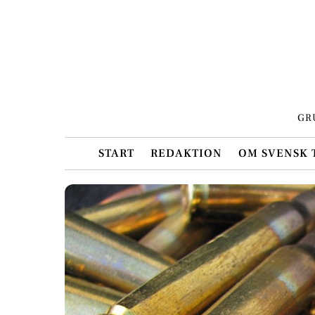
Skip
to
content
GR
START
REDAKTION
OM SVENSK 