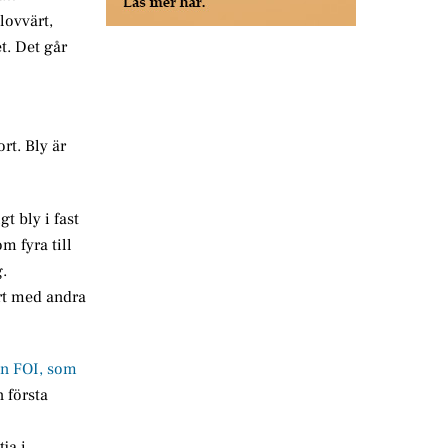
lovvärt,
t. Det går
rt. Bly är
t bly i fast
m fyra till
.
ört med andra
ån FOI, som
n första
ja i