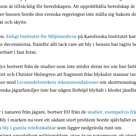
om är tillräcklig för beredskapen. Att upprätthålla beredskap är 
er bussen borde den svenska regeringen inte ställa sig bakom de
kt och skytte.
en.
Enligt Institutet för Miljömedicin
på Karolinska Institutet har
decennierna, framför allt tack vare att bly i bensin har tagits bo
rbart i fast form.
bortsett från de studier som inte stöder deras tes om hur farlig
ort och Christer Holmgren att fragment från blykulor stannar ino
mmer med
Livsmedelsverkets rekommendationer
om skottrensning
venska jägarfamiljer inte har någon förhöjd blyhalt i blodet jämf
i naturen från jägare, bortser EU från de
studier, exempelvis fr
bly i marken nu vore ett sådant stort problem borde självfallet e
 bly i gamla telefonkablar
som ligger nedgrävda runt om.
något omedelbart miljöproblem, utan är en naturresurs att utnytt