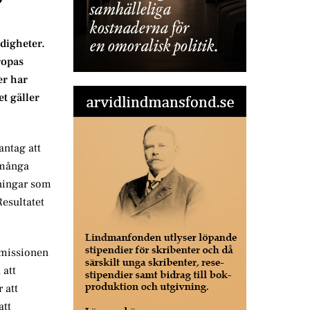
digheter.
ropas
er har
t gäller
antag att
 många
reningar som
Resultatet
missionen
 att
 att
att