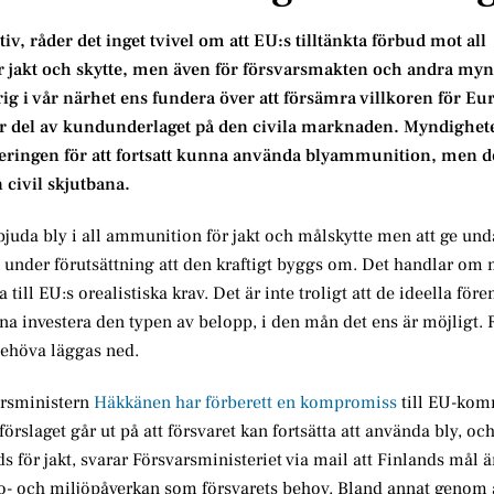
iv, råder det inget tvivel om att EU:s tilltänkta förbud mot all
 jakt och skytte, men även för försvarsmakten och andra myn
krig i vår närhet ens fundera över att försämra villkoren för Eu
r del av kundunderlaget på den civila marknaden. Myndighet
gleringen för att fortsatt kunna använda blyammunition, men de
n civil skjutbana.
bjuda bly i all ammunition för jakt och målskytte men att ge und
 under förutsättning att den kraftigt byggs om. Det handlar om
 till EU:s orealistiska krav. Det är inte troligt att de ideella fö
na investera den typen av belopp, i den mån det ens är möjligt. 
 behöva läggas ned.
arsministern
Häkkänen har förberett en kompromiss
till EU-kom
örslaget går ut på att försvaret kan fortsätta att använda bly, och
s för jakt, svarar Försvarsministeriet via mail att Finlands mål är
lso- och miljöpåverkan som försvarets behov. Bland annat genom 