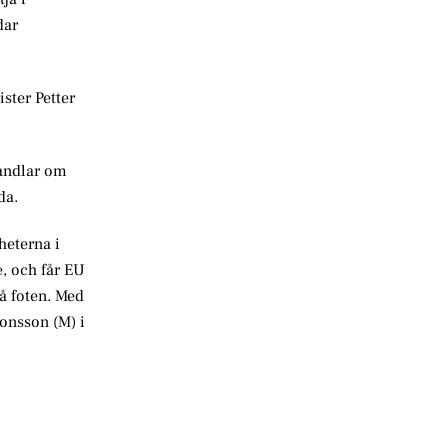
dar
ister Petter
handlar om
da.
heterna i
, och får EU
på foten. Med
onsson (M) i