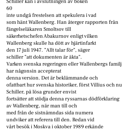
Schiller kan i avslutningen av boken
60
inte undgå frestelsen att spekulera i vad
som hänt Wallenberg. Han återger rapporten från
fängelseläkaren Smoltsov till
säkerhetschefen Abakurnov enligt vilken
Wallenberg skulle ha dött av hjärtinfarkt
den 17 juli 1947. ”Allt talar för”, säger
schiller ”att dokumenten är äkta”.
Varken svenska regeringen eller Wallenbergs familj
har någonsin accepterat
denna version. Det är beklämmande och
ofattbart hur svenska historiker, först Villius och nu
Schiller, på lösa grunder envist
fortsätter att stödja denna ryssarnas dödförklaring
av Wallenberg, när man till och
med från de sistnämndas sida numera
undviker att referera till den. Redan vid
vårt besök i Moskva i oktober 1989 erkände