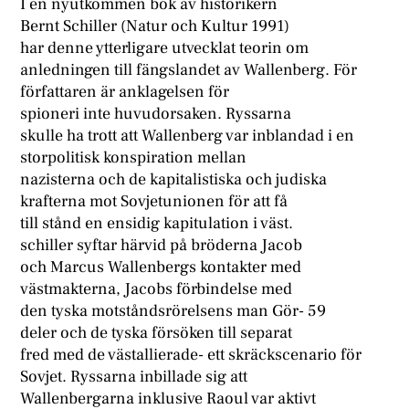
I en nyutkommen bok av historikern
Bernt Schiller (Natur och Kultur 1991)
har denne ytterligare utvecklat teorin om
anledningen till fängslandet av Wallenberg. För
författaren är anklagelsen för
spioneri inte huvudorsaken. Ryssarna
skulle ha trott att Wallenberg var inblandad i en
storpolitisk konspiration mellan
nazisterna och de kapitalistiska och judiska
krafterna mot Sovjetunionen för att få
till stånd en ensidig kapitulation i väst.
schiller syftar härvid på bröderna Jacob
och Marcus Wallenbergs kontakter med
västmakterna, Jacobs förbindelse med
den tyska motståndsrörelsens man Gör- 59
deler och de tyska försöken till separat
fred med de västallierade- ett skräckscenario för
Sovjet. Ryssarna inbillade sig att
Wallenbergarna inklusive Raoul var aktivt