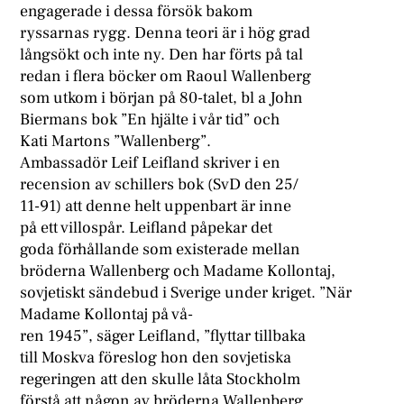
engagerade i dessa försök bakom
ryssarnas rygg. Denna teori är i hög grad
långsökt och inte ny. Den har förts på tal
redan i flera böcker om Raoul Wallenberg
som utkom i början på 80-talet, bl a John
Biermans bok ”En hjälte i vår tid” och
Kati Martons ”Wallenberg”.
Ambassadör Leif Leifland skriver i en
recension av schillers bok (SvD den 25/
11-91) att denne helt uppenbart är inne
på ett villospår. Leifland påpekar det
goda förhållande som existerade mellan
bröderna Wallenberg och Madame Kollontaj,
sovjetiskt sändebud i Sverige under kriget. ”När
Madame Kollontaj på vå-
ren 1945”, säger Leifland, ”flyttar tillbaka
till Moskva föreslog hon den sovjetiska
regeringen att den skulle låta Stockholm
förstå att någon av bröderna Wallenberg