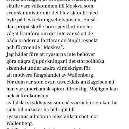
skulle vara välkommen till Moskva som
svensk minister när det blev aktuellt med
byte på beskickningschefsposten. En så-
dan propå skulle hon självklart inte ha
vågat framföra om det inte var så att de
båda bröderna fortfarande åtnjöt respekt
och förtroende i Moskva”.
Jag håller före att ryssarna inte behöver
göra några djupdykningar i det storpolitiska
skeendet under andra världskriget för
att motivera fängslandet av Wallenberg.
För dem var som ovan utvecklats anklagelsen att
han var amerikansk spion tillräcklig. Möjligen kan
också förekomsten
av falska skyddspass som på svarta börsen kan ha
sålts till nazister ha bidragit till
ryssarnas allmänna misstänksamhet mot
Wallenberg.