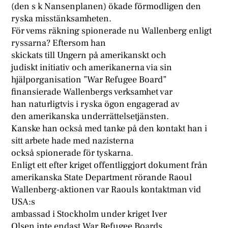
(den s k Nansenplanen) ökade förmodligen den
ryska misstänksamheten.
För vems räkning spionerade nu Wallenberg enligt
ryssarna? Eftersom han
skickats till Ungern på amerikanskt och
judiskt initiativ och amerikanerna via sin
hjälporganisation ”War Refugee Board”
finansierade Wallenbergs verksamhet var
han naturligtvis i ryska ögon engagerad av
den amerikanska underrättelsetjänsten.
Kanske han också med tanke på den kontakt han i
sitt arbete hade med nazisterna
också spionerade för tyskarna.
Enligt ett efter kriget offentliggjort dokument från
amerikanska State Department rörande Raoul
Wallenberg-aktionen var Raouls kontaktman vid
USA:s
ambassad i Stockholm under kriget Iver
Olsen inte endast War Refugee Boards