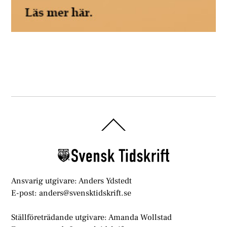
Back
To
Top
Ansvarig utgivare: Anders Ydstedt
E-post: anders@svensktidskrift.se
Ställföreträdande utgivare: Amanda Wollstad