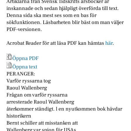
Artiklarna från Svensk Tidskrifts årsböcker är
inskannade och sedan hjälpligt överförda till text.
Denna sida ska mest ses som en bas för
sökfunktionen. Läsbarheten blir bäst om man väljer
PDF-versionen.
Acrobat Reader för att läsa PDF kan hämtas
här
.
Öppna PDF
Öppna text
PER ANGER:
Varför ryssarna tog
Raoul Wallenberg
Frågan om varför ryssarna
arresterade Raoul Wallenberg
återkommer ständigt. l en nyutkommen bok hävdar
historikern
Bernt schiller att misstanken att
Wallenberg var spion för USAs