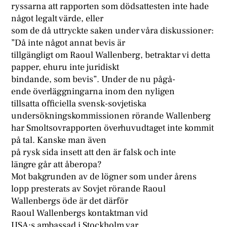
ryssarna att rapporten som dödsattesten inte hade
något legalt värde, eller
som de då uttryckte saken under våra diskussioner:
”Då inte något annat bevis är
tillgängligt om Raoul Wallenberg, betraktar vi detta
papper, ehuru inte juridiskt
bindande, som bevis”. Under de nu pågå-
ende överläggningarna inom den nyligen
tillsatta officiella svensk-sovjetiska
undersökningskommissionen rörande Wallenberg
har Smoltsovrapporten överhuvudtaget inte kommit
på tal. Kanske man även
på rysk sida insett att den är falsk och inte
längre går att åberopa?
Mot bakgrunden av de lögner som under årens
lopp presterats av Sovjet rörande Raoul
Wallenbergs öde är det därför
Raoul Wallenbergs kontaktman vid
USA:s ambassad i Stockholm var