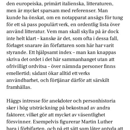
den europeiska, primärt italienska, litteraturen,
men är mycket sparsam med referenser. Man
kunde ha önskat, om en notapparat ansågs för tung
för ett så pass populärt verk, en ordentlig lista över
använd litteratur. Vem man skall skylla på är dock
inte helt klart – kanske är det, som ofta i dessa fall,
förlaget snarare än författaren som här har varit
styrande. Ett hjälpsamt index – man kan knappas
skriva det ordet i det här sammanhanget utan att
ofrivilligt ordvitsa – över nämnda personer finns
emellertid; sådant ökar alltid ett verks
användbarhet, och förtjänar därför att särskilt
framhållas.
Häggs intresse för anekdoter och personhistoria
sker i hög utsträckning på bekostnad av andra
faktorer, vilket gör att mycket av väsentlighet
försvinner. Exempelvis figurerar Martin Luther
bara i förbifarten, och på ett sätt som låter antyda att