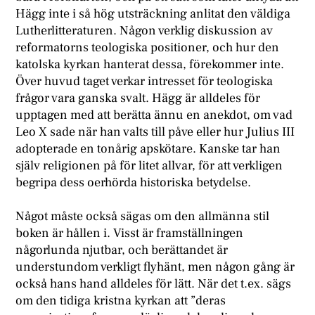
Hägg inte i så hög utsträckning anlitat den väldiga
Lutherlitteraturen. Någon verklig diskussion av
reformatorns teologiska positioner, och hur den
katolska kyrkan hanterat dessa, förekommer inte.
Över huvud taget verkar intresset för teologiska
frågor vara ganska svalt. Hägg är alldeles för
upptagen med att berätta ännu en anekdot, om vad
Leo X sade när han valts till påve eller hur Julius III
adopterade en tonårig apskötare. Kanske tar han
själv religionen på för litet allvar, för att verkligen
begripa dess oerhörda historiska betydelse.
Något måste också sägas om den allmänna stil
boken är hållen i. Visst är framställningen
någorlunda njutbar, och berättandet är
understundom verkligt flyhänt, men någon gång är
också hans hand alldeles för lätt. När det t.ex. sägs
om den tidiga kristna kyrkan att ”deras