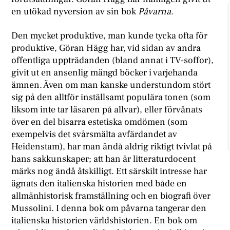
en utökad nyversion av sin bok
Påvarna
.
Den mycket produktive, man kunde tycka ofta för
produktive, Göran Hägg har, vid sidan av andra
offentliga uppträdanden (bland annat i TV-soffor),
givit ut en ansenlig mängd böcker i varjehanda
ämnen. Även om man kanske understundom stört
sig på den alltför inställsamt populära tonen (som
liksom inte tar läsaren på allvar), eller förvånats
över en del bisarra estetiska omdömen (som
exempelvis det svårsmälta avfärdandet av
Heidenstam), har man ändå aldrig riktigt tvivlat på
hans sakkunskaper; att han är litteraturdocent
märks nog ändå åtskilligt. Ett särskilt intresse har
ägnats den italienska historien med både en
allmänhistorisk framställning och en biografi över
Mussolini. I denna bok om påvarna tangerar den
italienska historien världshistorien. En bok om