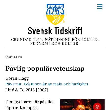
Skip
Me
to
content
GRUNDAD 1911. NÄTTIDNING FÖR POLITIK,
EKONOMI OCH KULTUR.
12 APRIL 2013
Påvlig populärvetenskap
Göran Hägg
Påvarna. Två tusen år av makt och härlighet
Lind & Co 2013 [2007]
Den nye påven är på allas
läppar. Knappast