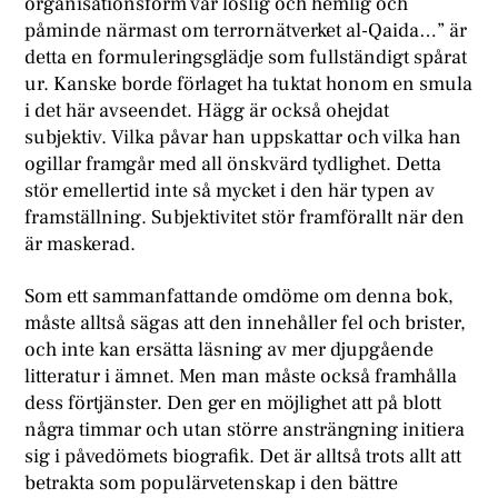
organisationsform var löslig och hemlig och
påminde närmast om terrornätverket al-Qaida…” är
detta en formuleringsglädje som fullständigt spårat
ur. Kanske borde förlaget ha tuktat honom en smula
i det här avseendet. Hägg är också ohejdat
subjektiv. Vilka påvar han uppskattar och vilka han
ogillar framgår med all önskvärd tydlighet. Detta
stör emellertid inte så mycket i den här typen av
framställning. Subjektivitet stör framförallt när den
är maskerad.
Som ett sammanfattande omdöme om denna bok,
måste alltså sägas att den innehåller fel och brister,
och inte kan ersätta läsning av mer djupgående
litteratur i ämnet. Men man måste också framhålla
dess förtjänster. Den ger en möjlighet att på blott
några timmar och utan större ansträngning initiera
sig i påvedömets biografik. Det är alltså trots allt att
betrakta som populärvetenskap i den bättre