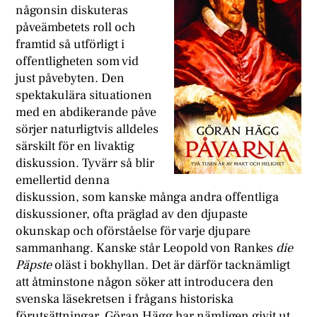
någonsin diskuteras
påveämbetets roll och
framtid så utförligt i
offentligheten som vid
just påvebyten. Den
spektakulära situationen
med en abdikerande påve
sörjer naturligtvis alldeles
särskilt för en livaktig
diskussion. Tyvärr så blir
emellertid denna
diskussion, som kanske många andra offentliga
diskussioner, ofta präglad av den djupaste
okunskap och oförståelse för varje djupare
sammanhang. Kanske står Leopold von Rankes
die
Päpste
oläst i bokhyllan. Det är därför tacknämligt
att åtminstone någon söker att introducera den
svenska läsekretsen i frågans historiska
förutsättningar. Göran Hägg har nämligen givit ut