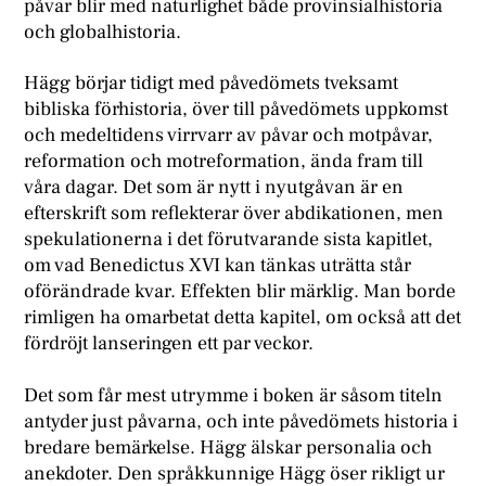
påvar blir med naturlighet både provinsialhistoria
och globalhistoria.
Hägg börjar tidigt med påvedömets tveksamt
bibliska förhistoria, över till påvedömets uppkomst
och medeltidens virrvarr av påvar och motpåvar,
reformation och motreformation, ända fram till
våra dagar. Det som är nytt i nyutgåvan är en
efterskrift som reflekterar över abdikationen, men
spekulationerna i det förutvarande sista kapitlet,
om vad Benedictus XVI kan tänkas uträtta står
oförändrade kvar. Effekten blir märklig. Man borde
rimligen ha omarbetat detta kapitel, om också att det
fördröjt lanseringen ett par veckor.
Det som får mest utrymme i boken är såsom titeln
antyder just påvarna, och inte påvedömets historia i
bredare bemärkelse. Hägg älskar personalia och
anekdoter. Den språkkunnige Hägg öser rikligt ur